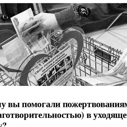
у вы помогали пожертвования
аготворительностью) в уходящ
у?