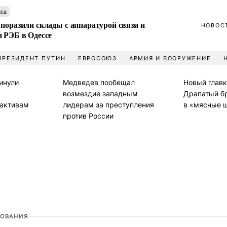
аса
поразили склады с аппаратурой связи и
НОВОС
и РЭБ в Одессе
ПРЕЗИДЕНТ ПУТИН
ЕВРОСОЮЗ
АРМИЯ И ВООРУЖЕНИЕ
инули
Медведев пообещал
Новый глав
возмездие западным
Драпатый б
активам
лидерам за преступления
в «мясные 
против России
ОВАНИЯ