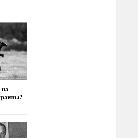
 на
краины?