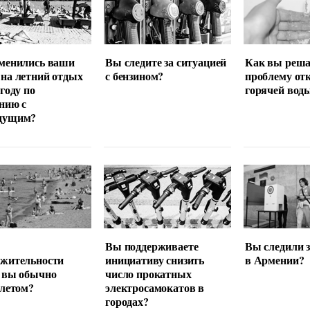
менились ваши
Вы следите за ситуацией
Как вы реша
на летний отдых
с бензином?
проблему от
 году по
горячей вод
нию с
дущим?
Вы поддерживаете
Вы следили 
лжительности
инициативу снизить
в Армении?
 вы обычно
число прокатных
 летом?
электросамокатов в
городах?