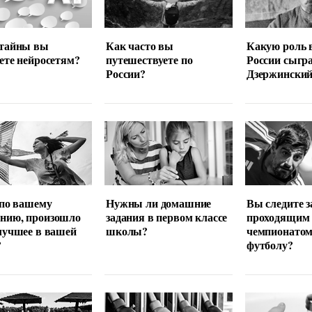
 тайны вы
Как часто вы
Какую роль 
ете нейросетям?
путешествуете по
России сыгр
России?
Дзержински
 по вашему
Нужны ли домашние
Вы следите з
нию, произошло
задания в первом классе
проходящим
лучшее в вашей
школы?
чемпионатом
?
футболу?