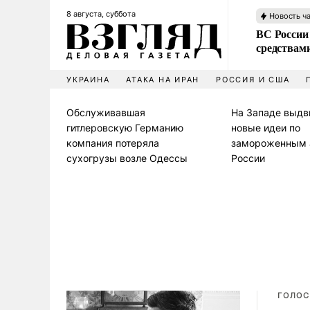
8 августа, суббота
Новость ч
ВС России 
средствам
УКРАИНА
АТАКА НА ИРАН
РОССИЯ И США
Обслуживавшая
На Западе выдв
гитлеровскую Германию
новые идеи по
компания потеряла
замороженным 
сухогрузы возле Одессы
России
ГОЛОС