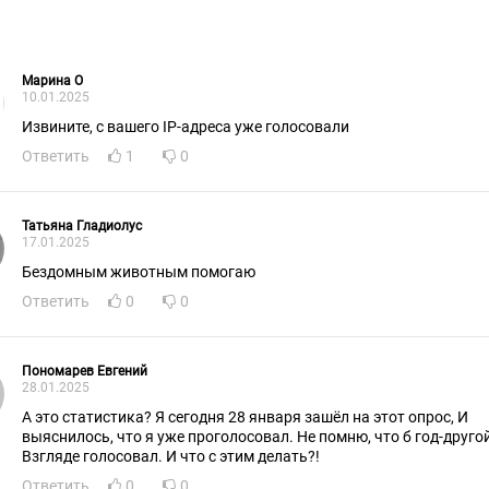
Марина О
10.01.2025
Извините, с вашего IP-адреса уже голосовали
Ответить
1
0
Татьяна Гладиолус
17.01.2025
Бездомным животным помогаю
Ответить
0
0
Пономарев Евгений
28.01.2025
А это статистика? Я сегодня 28 января зашёл на этот опрос, И
выяснилось, что я уже проголосовал. Не помню, что б год-друго
Взгляде голосовал. И что с этим делать?!
Ответить
0
0