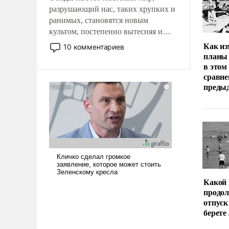
разрушающий нас, таких хрупких и
ранимых, становятся новым
культом, постепенно вытесняя и
отменяя традиционное требование к
Как из
10 комментариев
человеку – быть мужественным и
планы 
в этом
твердым под ударами судьбы, брать
сравне
на себя ответственность, помогать
преды
слабым, идти вперед и
адаптироваться.
Какой
продо
отпуск
берете