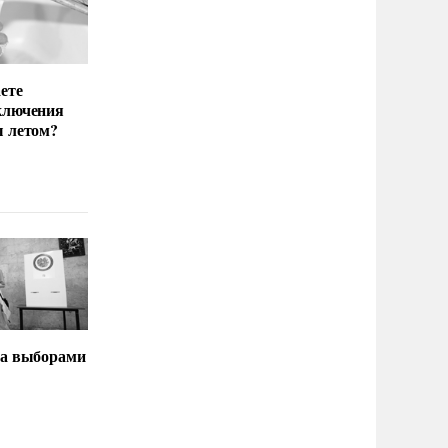
ете
ключения
ы летом?
за выборами