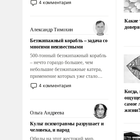
4 комментария
восстановления и без оного. И чем
она отличается от просто
Какие
образованных людей. Иногда
доверя
казалось, что эти вопросы решены
Александр Тимохин
раз и навсегда, но – нет, не решены.
Безэкипажный корабль – задача со
многими неизвестными
500-тонный безэкипажный корабль
– нечто гораздо большее, чем
небольшие безэкипажные катера,
применение которых уже стало
обыденностью. Задача по созданию
4 комментария
такого корабля очень сложна и
Когда,
ощуще
амбициозна. Однако и ее
самое 
реализация радикально поднимет
жизни
наши боевые возможности.
Ольга Андреева
Культ психотравмы разрушает и
человека, и народ
Обиды на этот жестокий мир,