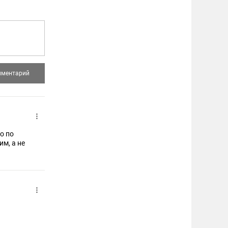
о по
им, а не