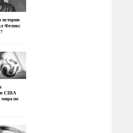
в истории
ал Феликс
й?
а
 в США
 мира по