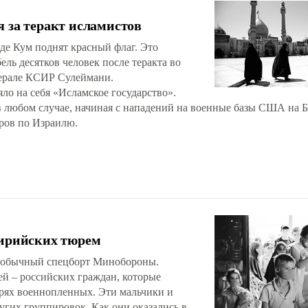
я за теракт исламистов
де Кум поднят красный флаг. Это
бель десятков человек после теракта во
нерале КСИР Сулеймани.
яло на себя «Исламское государство».
 в любом случае, начиная с нападений на военные базы США на
ров по Израилю.
сирийских тюрем
еобычный спецборт Минобороны.
ей – российских граждан, которые
ерях военнопленных. Эти мальчики и
угих группировок. Как они оказались в