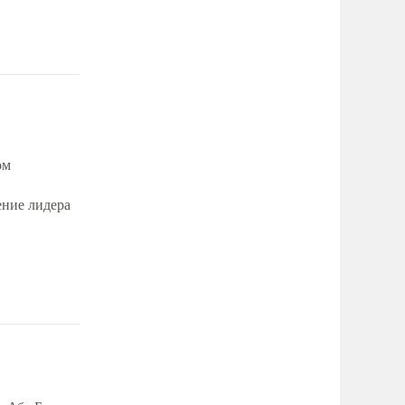
ом
ение лидера