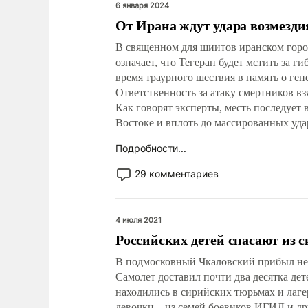
6 января 2024
От Ирана ждут удара возмезди
В священном для шиитов иранском горо
означает, что Тегеран будет мстить за ги
время траурного шествия в память о ге
Ответственность за атаку смертников вз
Как говорят эксперты, месть последует
Востоке и вплоть до массированных уда
Подробности...
29 комментариев
4 июля 2021
Российских детей спасают из 
В подмосковный Чкаловский прибыл н
Самолет доставил почти два десятка дет
находились в сирийских тюрьмах и лаг
девочки – из семей боевиков ИГИЛ и др