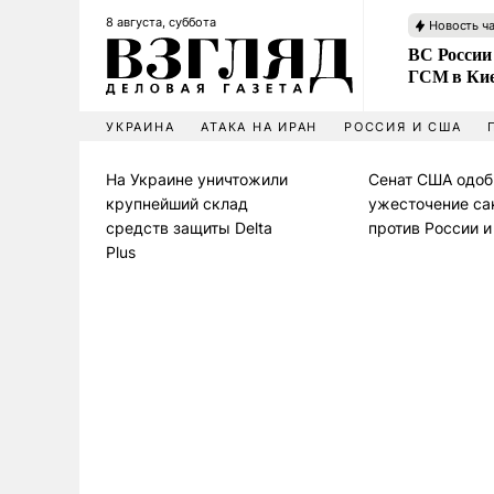
8 августа, суббота
Новость ч
ВС России
ГСМ в Ки
УКРАИНА
АТАКА НА ИРАН
РОССИЯ И США
На Украине уничтожили
Сенат США одоб
крупнейший склад
ужесточение са
средств защиты Delta
против России 
Plus