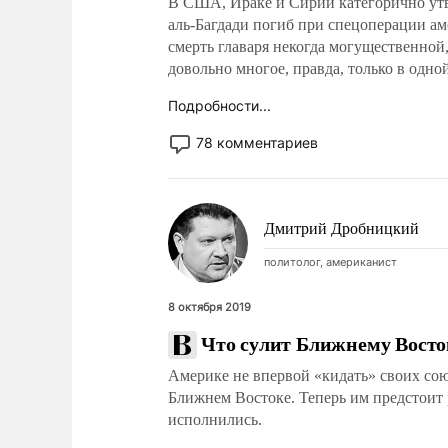
В США, Ираке и Сирии категорично ут
аль-Багдади погиб при спецоперации ам
смерть главаря некогда могущественной
довольно многое, правда, только в одн
Подробности...
78 комментариев
Дмитрий Дробницкий
политолог, американист
8 октября 2019
Что сулит Ближнему Восто
Америке не впервой «кидать» своих со
Ближнем Востоке. Теперь им предстоит 
исполнились.