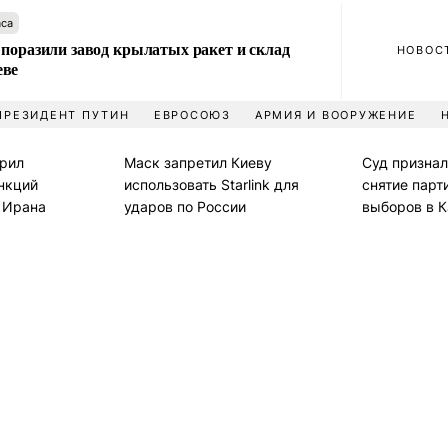
аса
 поразили завод крылатых ракет и склад
НОВОС
еве
ПРЕЗИДЕНТ ПУТИН
ЕВРОСОЮЗ
АРМИЯ И ВООРУЖЕНИЕ
рил
Маск запретил Киеву
Суд призна
нкций
использовать Starlink для
снятие парт
и Ирана
ударов по России
выборов в 