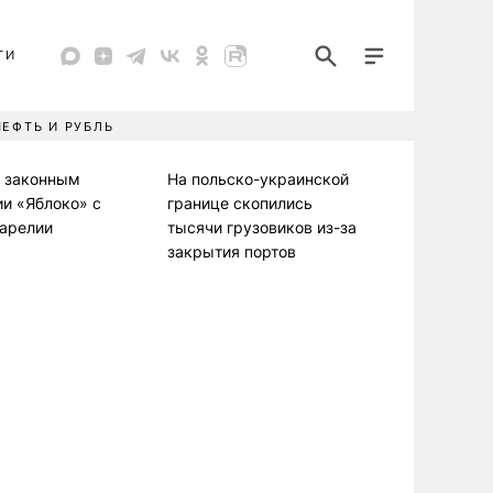
ТИ
НЕФТЬ И РУБЛЬ
л законным
На польско-украинской
ии «Яблоко» с
границе скопились
Карелии
тысячи грузовиков из-за
закрытия портов