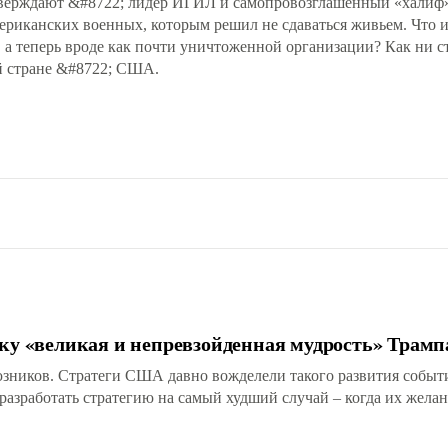
верждают &#8722; лидер ИГИЛ и самопровозглашенный «халиф»
ериканских военных, которым решил не сдаваться живьем. Что 
, а теперь вроде как почти уничтоженной организации? Как ни с
ой стране &#8722; США.
ку «великая и непревзойденная мудрость» Трамп
юзников. Стратеги США давно вожделели такого развития событ
разработать стратегию на самый худший случай – когда их жела