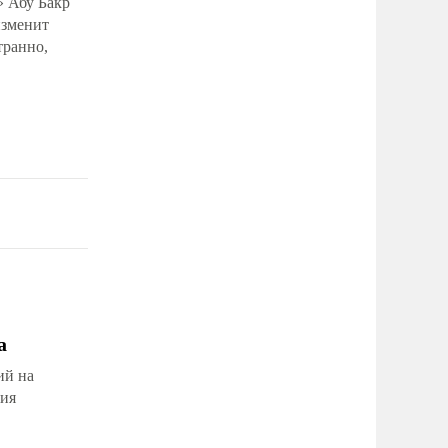
 Абу Бакр
изменит
транно,
а
ий на
ния