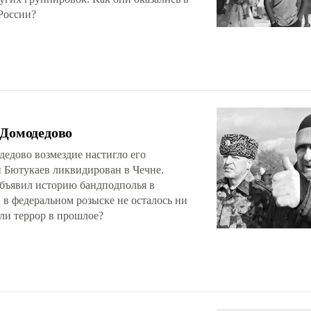
 России?
 Домодедово
одедово возмездие настигло его
н Бютукаев ликвидирован в Чечне.
бъявил историю бандподполья в
 в федеральном розыске не осталось ни
 ли террор в прошлое?