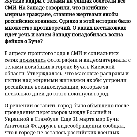
Жуткие кадры с телами на улицах облетели все
СМИ. На Западе говорили, что погибшие –
мирные граждане, ставшие жертвами якобы
российских военных. Однако в этой истории было
множество противоречий. О каких нестыковках
идет речь и зачем Западу понадобилась волна
фейков о Буче?
В апреле прошлого года в СМИ и социальных
сетях
появились
фотографии и видеоматериалы с
телами погибших в городе Буча в Киевской
области. Утверждалось, что массовые расправы и
пытки над мирными жителями якобы устроили
российские военнослужащие, которые за
несколько дней до этого покинули город.
О решении оставить город было
объявлено
после
проведения переговоров между Россией и
Украиной в Стамбуле. Еще 31 марта мэр Бучи
Анатолий Федорук в видеообращении сообщал,
что в городе не осталось российских военных.