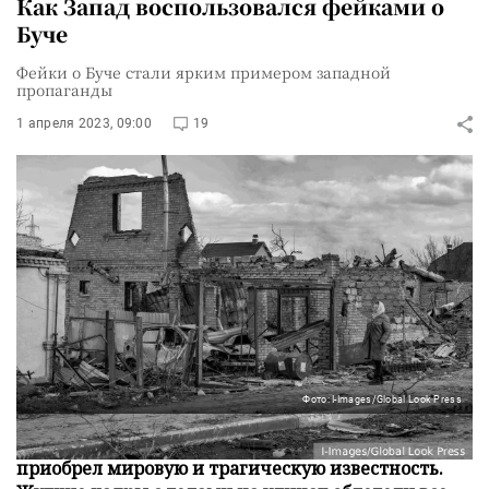
Как Запад воспользовался фейками о
Буче
Фейки о Буче стали ярким примером западной
пропаганды
1 апреля 2023, 09:00
19
Фото: I-Images/Global Look Press
Год назад городок Буча к северо-западу от Киева
приобрел мировую и трагическую известность.