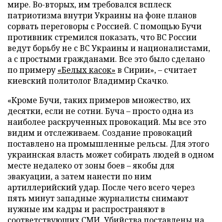
мире. Во-вторых, им требовался всплеск
патриотизма внутри Украины на фоне планов
сорвать переговоры с Россией. С помощью Бучи
противник стремился показать, что ВС России
ведут борьбу не с ВС Украины и националистами,
а с простыми гражданами. Все это было сделано
по примеру
«Белых касок»
в Сирии», – считает
киевский политолог Владимир Скачко.
«Кроме Бучи, таких примеров множество, их
десятки, если не сотни. Буча – просто одна из
наиболее раскрученных провокаций. Мы все это
видим и отслеживаем. Создание провокаций
поставлено на промышленные рельсы. Для этого
украинская власть может собирать людей в одном
месте недалеко от зоны боев – якобы для
эвакуации, а затем нанести по ним
артиллерийский удар. После чего всего через
пять минут западные журналисты снимают
нужные им кадры и распространяют в
соответствующих СМИ. Убийства поставлены на