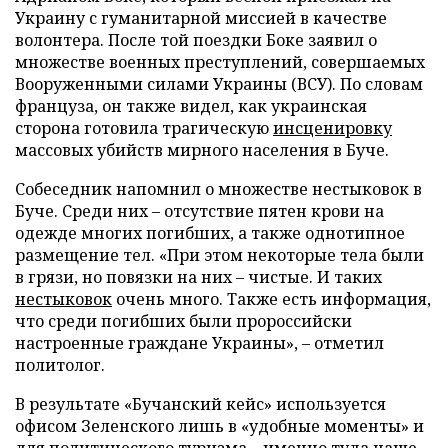
Украину с гуманитарной миссией в качестве
волонтера. После той поездки Боке заявил о
множестве военных преступлений, совершаемых
Вооруженными силами Украины (ВСУ). По словам
француза, он также видел, как украинская
сторона готовила трагическую
инсценировку
массовых убийств мирного населения в Буче.
Собеседник напомнил о множестве нестыковок в
Буче. Среди них – отсутствие пятен крови на
одежде многих погибших, а также однотипное
размещение тел. «При этом некоторые тела были
в грязи, но повязки на них – чистые. И таких
нестыковок
очень много. Также есть информация,
что среди погибших были пророссийски
настроенные граждане Украины», – отметил
политолог.
В результате «Бучанский кейс» используется
офисом Зеленского лишь в «удобные моменты» и
для политического туризма – именно туда чаще