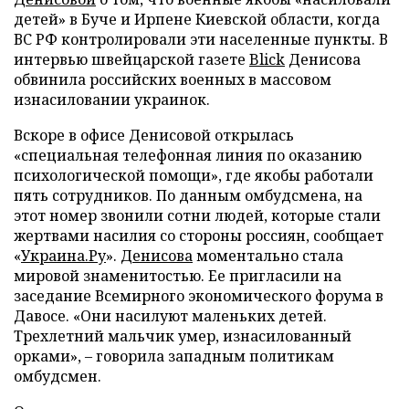
детей» в Буче и Ирпене Киевской области, когда
ВС РФ контролировали эти населенные пункты. В
интервью швейцарской газете
Blick
Денисова
обвинила российских военных в массовом
изнасиловании украинок.
Вскоре в офисе Денисовой открылась
«специальная телефонная линия по оказанию
психологической помощи», где якобы работали
пять сотрудников. По данным омбудсмена, на
этот номер звонили сотни людей, которые стали
жертвами насилия со стороны россиян, сообщает
«
Украина.Ру
».
Денисова
моментально стала
мировой знаменитостью. Ее пригласили на
заседание Всемирного экономического форума в
Давосе. «Они насилуют маленьких детей.
Трехлетний мальчик умер, изнасилованный
орками», – говорила западным политикам
омбудсмен.