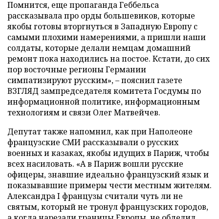
Помнится, еще пропаганда Геббельса
рассказывала про орды большевиков, которые
якобы готовы вторгнуться в Западную Европу с
самыми плохими намерениями, а пришли наши
солдаты, которые делали немцам домашний
ремонт пока находились на постое. Кстати, до сих
пор восточные регионы Германии
симпатизируют русским», – пояснил газете
ВЗГЛЯД зампредседателя комитета Госдумы по
информационной политике, информационным
технологиям и связи Олег Матвейчев.
Депутат также напомнил, как при Наполеоне
французские СМИ рассказывали о русских
военных и казаках, якобы идущих в Париж, чтобы
всех насиловать. «А в Париж вошли русские
офицеры, знавшие идеально французский язык и
показывавшие примеры чести местным жителям.
Александра I французы считали чуть ли не
святым, который не тронул французских городов,
а когда нарезали границы Европы, не обделил