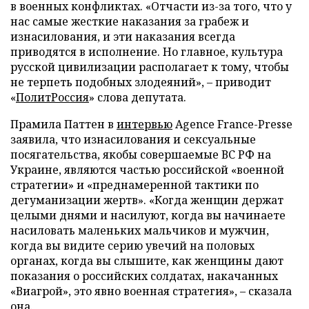
в военных конфликтах. «Отчасти из-за того, что у
нас самые жесткие наказания за грабеж и
изнасилования, и эти наказания всегда
приводятся в исполнение. Но главное, культура
русской цивилизации располагает к тому, чтобы
не терпеть подобных злодеяний», – приводит
«
ПолитРоссия
» слова депутата.
Прамила Паттен в
интервью
Agence France-Presse
заявила, что изнасилования и сексуальные
посягательства, якобы совершаемые ВС РФ на
Украине, являются частью российской «военной
стратегии» и «преднамеренной тактики по
дегуманизации жертв». «Когда женщин держат
целыми днями и насилуют, когда вы начинаете
насиловать маленьких мальчиков и мужчин,
когда вы видите серию увечий на половых
органах, когда вы слышите, как женщины дают
показания о российских солдатах, накачанных
«Виагрой», это явно военная стратегия», – сказала
она.