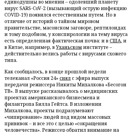
единодушны во мнении – одолевший планету
вирус SARS-CoV-2 (вызывающий острую инфекцию
COVID-19) появился естественным путем. Но в
отличие от историй о тайном мировом
правительстве, масонском заговоре, рептилоидах
и тому подобном, у конспирологии на тему вируса
есть определенная фактическая почва: и в
США
, и
в Китае, например, в
Уханьском
институте –
действительно велись работы с вирусами схожего
типа.
Как сообщалось, в конце прошлой недели
телеканал «Россия 24»
снял
с эфира выпуск
передачи режиссера Никиты Михалкова «Бесогон
ТВ». В выпуске рассказывалось о медицинских
проектах американского бизнесмена и
филантропа Билла Гейтса. В изложении
Михалкова, проекты подразумевают
«чипирование» людей под видом массовых
прививок – и все это с целью «сокращения
человечества». Режиссер обратил внимание на