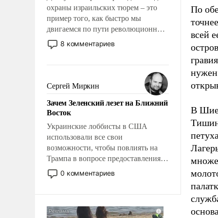
охраны израильских тюрем – это
По об
пример того, как быстро мы
точнее
двигаемся по пути революционных
всей 
изменений. То, что несколько лет
8 комментариев
остров
назад было образом для
гравия
псевдонаучной фантастики, стало
нужен
всерьез обсуждаемой идеей.
открыв
Сергей Миркин
Зачем Зеленский лезет на Ближний
В Шие
Восток
Тишин
Украинские лоббисты в США
петуха
использовали все свои
Лагерь
возможности, чтобы повлиять на
Трампа в вопросе предоставления
множес
вооружений своим нанимателям.
молото
0 комментариев
Вероятно, кому-то из тех, кто
палатк
консультирует Киев, пришла в
служб
голову мысль: хорошо бы
основ
продемонстрировать, что Украина