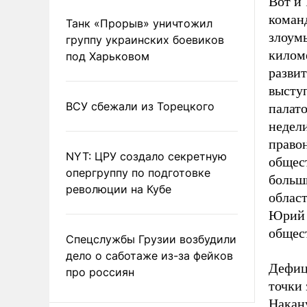
Вот и 
коман
Танк «Прорыв» уничтожил
злоум
группу украинских боевиков
килом
под Харьковом
развит
высту
ВСУ сбежали из Торецкого
палато
недел
право
NYT: ЦРУ создало секретную
общест
опергруппу по подготовке
больш
революции на Кубе
облас
Юрий 
общес
Спецслужбы Грузии возбудили
дело о саботаже из-за фейков
Дефиц
про россиян
точки
Накан