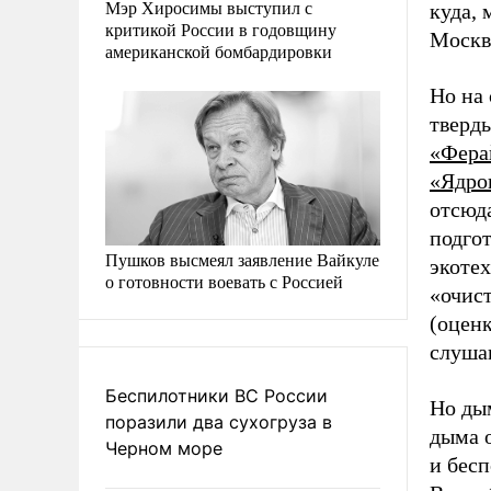
Мэр Хиросимы выступил с
куда, 
критикой России в годовщину
Москв
американской бомбардировки
Но на 
тверд
«Фера
«Ядро
отсюда
подго
Пушков высмеял заявление Вайкуле
экоте
о готовности воевать с Россией
«очис
(оцен
слушан
Беспилотники ВС России
Но дым
поразили два сухогруза в
дыма 
Черном море
и бес