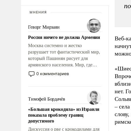
по
МНЕНИЯ
Геворг Мирзаян
Россия ничего не должна Армении
Веб-ка
начну
Москва системно и жестко
разрушает тот фантастический мир,
можно
который Пашинян рисует для
армянского населения. Мир, где
«Шиес»
этому населению все должны
0 комментариев
Впроч
просто по определению, где его
вблизи
политические прожекты будут
беспрекословно оплачиваться за
нет. Г
счет российских
Сольв
Тимофей Бордачёв
налогоплательщиков, и где за свои
– села
«Большая крокодила» из Израиля
поступки не нужно отвечать.
слову,
показала проблему границ
допустимого
римск
Дискуссия о рве с крокодилами для