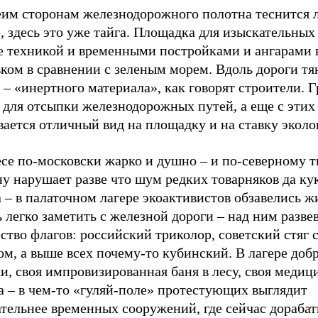
еим сторонам железнодорожного полотна теснится л
, здесь это уже тайга. Площадка для изыскательных
ее техникой и временными постройками и ангарами 
ком в сравнении с зеленым морем. Вдоль дороги тя
 – «инертного материала», как говорят строители. 
 для отсыпки железнодорожных путей, а еще с этих
ается отличный вид на площадку и на ставку эколо
се по-московски жарко и душно – и по-северному т
у нарушает разве что шум редких товарняков да ку
 – в палаточном лагере экоактивистов обзавелись 
 легко заметить с железной дороги – над ним разве
тво флагов: российский триколор, советский стяг 
м, а выше всех почему-то кубинский. В лагере доб
и, своя импровизированная баня в лесу, своя медиц
а – в чем-то «гуляй-поле» протестующих выглядит
ательнее временных сооружений, где сейчас дораба