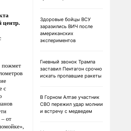
кта
Здоровые бойцы ВСУ
 центр.
заразились ВИЧ после
американских
с
экспериментов
Гневный звонок Трампа
о, пожмет
заставил Пентагон срочно
илометров
искать пропавшие ракеты
ние
е с
о
В Горном Алтае участник
ланов
СВО пережил удар молнии
ети
и встречу с медведем
 – от
помойке»,