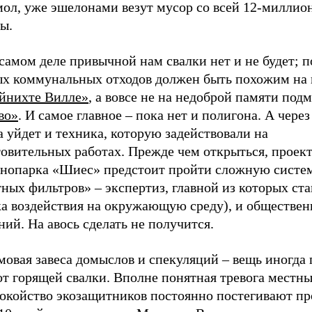
мол, уже эшелонами везут мусор со всей 12-миллио
ы.
самом деле привычной нам свалки нет и не будет; п
ых коммунальных отходов должен быть похожим на
йнихте Вилле»
, а вовсе не на недоброй памяти под
во»
. И самое главное – пока нет и полигона. А через
 уйдет и техника, которую задействовали на
товительных работах. Прежде чем открыться, проек
хнопарка «Шиес» предстоит пройти сложную систе
тных фильтров» – экспертиз, главной из которых с
ка воздействия на окружающую среду), и обществе
ий. На авось сделать не получится.
овая завеса домыслов и спекуляций – вещь иногда 
от горящей свалки. Вполне понятная тревога местн
покойство экозащитников постоянно постегивают пр