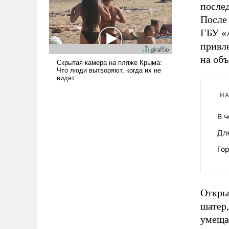
вступила в вооруженное
после
противостояние с Ираном.
После
ГБУ «
привл
на объ
НА
В 
Дл
Го
Откры
шатер
умеща