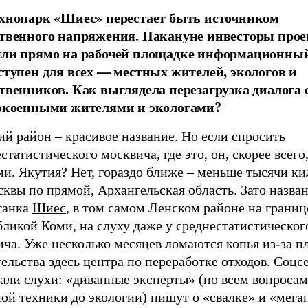
хнопарк «Шиес» перестает быть источником
твенного напряжения. Накануне инвесторы прое
ли прямо на рабочей площадке информационный
ступен для всех — местных жителей, экологов и
твенников. Как выглядела перезагрузка диалога 
окоенными жителями и экологами?
й район – красивое название. Но если спросить
статистического москвича, где это, он, скорее всег
и. Якутия? Нет, гораздо ближе ­– меньше тысячи к
квы по прямой, Архангельская область. Зато назва
танка
Шиес
, в том самом Ленском районе на границ
ликой Коми, на слуху даже у среднестатистическог
ча. Уже несколько месяцев ломаются копья из-за п
ельства здесь центра по переработке отходов. Соцс
али слухи: «диванные эксперты» (по всем вопросам
ой техники до экологии) пишут о «свалке» и «мега