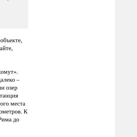
объекте,
сайте,
хомут».
алеко –
ни озер
станция
ого места
ометров. К
Рима до