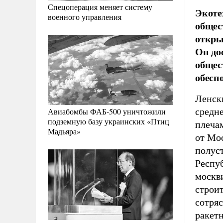
Спецоперация меняет систему
Экоте
военного управления
общес
откры
Он до
общес
обесп
Ленски
средне
Авиабомбы ФАБ-500 уничтожили
подземную базу украинских «Птиц
плечам
Мадьяра»
от Мос
полус
Респуб
москви
строит
сотряс
ракетн