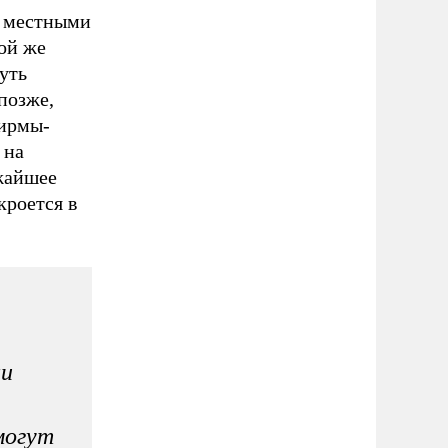
с местными
ой же
уть
позже,
фирмы-
 на
жайшее
кроется в
ши
могут