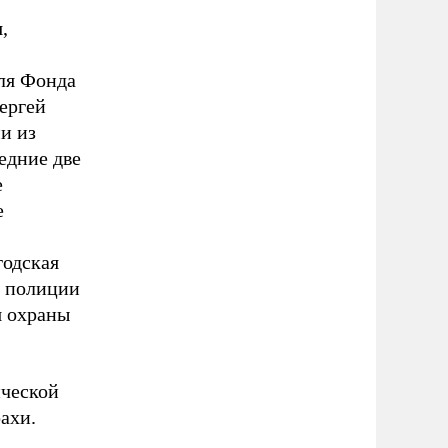
,
ля Фонда
Сергей
и из
едние две
е
е
годская
к полиции
я охраны
ической
ахи.