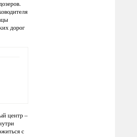
дозеров.
ководителя
вцы
ких дорог
ый центр –
нутри
ожиться с