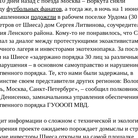
10 дней назад с поезда Москва – Воркута сняли
ду
футбольных фанатов
, а тогда же, в ночь на 1 июня
ышленники
подожгли
в рабочем поселке Урдома (30
етров от Шиеса) дом Сергея Литвинова, соучредите
ия Ленского района. Кому-то не понравилось, что 
пал за диалог между протестующими экоактивистам
чного лагеря и инвесторами экотехнопарка. За посл
и на Шиесе «задержано порядка 30 лиц за различны
нарушения – в основном самоуправство и нарушени
венного порядка. Те, кто нами были задержаны, в
инстве своем представители других регионов: Воло
ть, Москва, Санкт-Петербург», – сообщил полковни
Денисенко, замначальника управления обеспечени
твенного порядка ГУOOОП МВД.
ит информации о сложном с технической и эколог
 зрения проекте ожидаемо порождает домыслы и стр
уне инвесторы Шиеса открыли на самой площадке