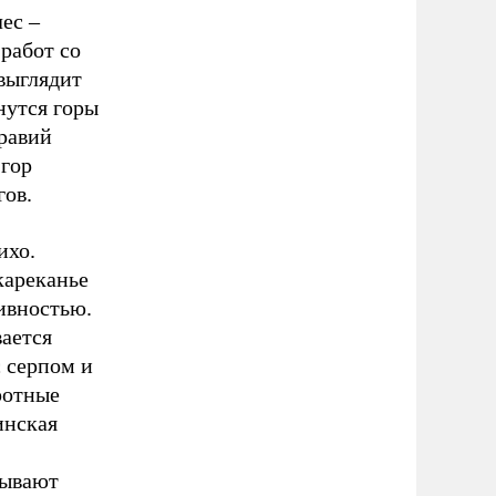
ес –
 работ со
выглядит
нутся горы
Гравий
 гор
гов.
ихо.
кареканье
живностью.
вается
с серпом и
ротные
инская
тывают