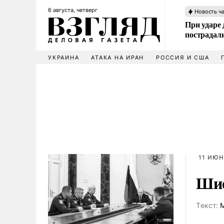
6 августа, четверг
Новость ч
При ударе
пострадал
УКРАИНА
АТАКА НА ИРАН
РОССИЯ И США
11 ИЮН
Шие
Tекст:
М