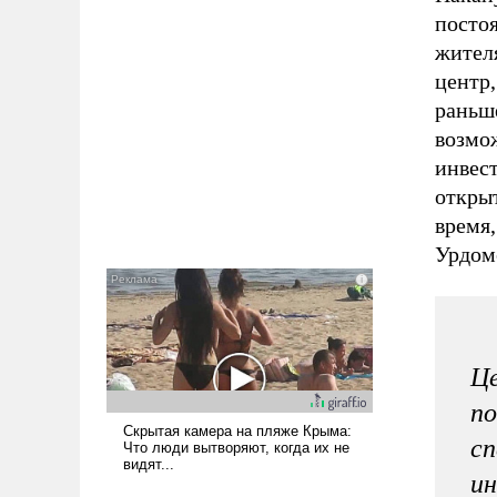
посто
жител
центр
раньше
возмо
инвес
откры
время
Урдом
Це
по
сп
и