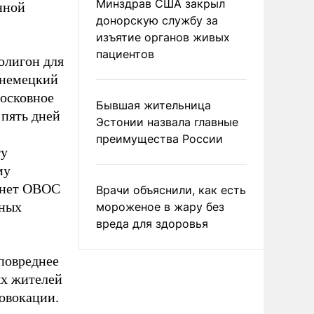
Минздрав США закрыл
нной
донорскую службу за
изъятие органов живых
пациентов
олигон для
 немецкий
московное
Бывшая жительница
 пять дней
Эстонии назвала главные
преимущества России
ту
му
танет ОВОС
Врачи объяснили, как есть
нных
мороженое в жару без
вреда для здоровья
повреднее
ых жителей
овокации.