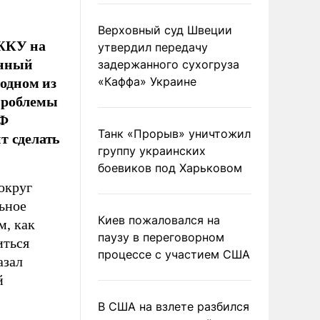
Верховный суд Швеции
 ЖКУ на
утвердил передачу
енный
задержанного сухогруза
 одном из
«Каффа» Украине
проблемы
НФ
Танк «Прорыв» уничтожил
т сделать
группу украинских
боевиков под Харьковом
округ
ьное
Киев пожаловался на
м, как
паузу в переговорном
иться
процессе с участием США
азал
й
В США на взлете разбился