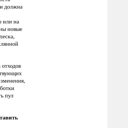
 и должна
ю или на
ены новые
песка,
клянной
 отходов
ствующих
изменения,
аботки
ть пул
ставить