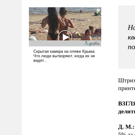
всерьез обсуждаемой идеей.
На
кв
по
Штрих
принте
ВЗГЛЯ
делит
Д. М.:
5% за 