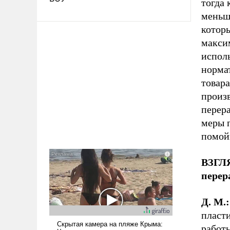
тогда
меньш
которы
макси
исполь
норма
товара
произ
перер
меры п
помой
ВЗГЛЯ
перер
Д. М.:
пласт
работы