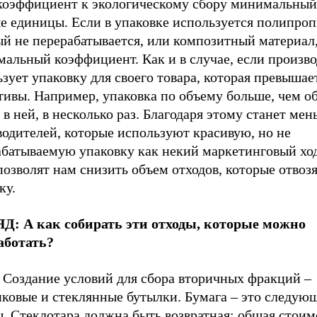
 коэффициент к экологическому сбору минимальный
е единицы. Если в упаковке используется полипроп
й не перерабатывается, или композитный материал,
мальный коэффициент. Как и в случае, если произв
зует упаковку для своего товара, которая превышае
тивы. Например, упаковка по объему больше, чем о
 в ней, в несколько раз. Благодаря этому станет ме
водителей, которые используют красивую, но не
абатываемую упаковку как некий маркетинговый ход
озволят нам снизить объем отходов, которые отвозя
ку.
Д: А как собирать эти отходы, которые можно
аботать?
Создание условий для сбора вторичных фракций –
иковые и стеклянные бутылки. Бумага – это следую
. Стеклотара должна быть возвратная: общая стоим