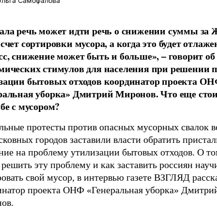
льга Самофалова
ала речь может идти речь о снижении суммы за
 счет сортировки мусора, а когда это будет отлаж
сс, снижение может быть и больше», – говорит об
мических стимулов для населения при решении 
зации бытовых отходов координатор проекта О
ральная уборка» Дмитрий Миронов. Что еще стои
ьбе с мусором?
льные протесты против опасных мусорных свалок в
ковных городов заставили власти обратить пристал
ние на проблему утилизации бытовых отходов. О то
решить эту проблему и как заставить россиян науч
овать свой мусор, в интервью газете ВЗГЛЯД расск
инатор проекта ОНФ «Генеральная уборка» Дмитри
ов.