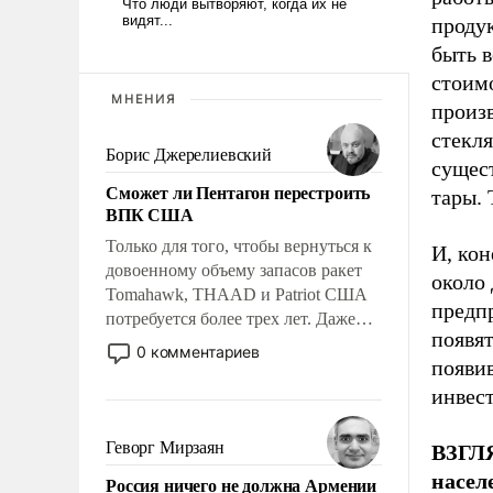
продук
быть в
стоим
МНЕНИЯ
произв
стекля
Борис Джерелиевский
сущес
Сможет ли Пентагон перестроить
тары. 
ВПК США
Только для того, чтобы вернуться к
И, кон
довоенному объему запасов ракет
около
Tomahawk, THAAD и Patriot США
предпр
потребуется более трех лет. Даже
появя
небольшая война с Ираном
0 комментариев
появив
опустошила американские
арсеналы. Сложившаяся ситуация
инвест
означает многолетний период
уязвимости США, например, перед
Геворг Мирзаян
ВЗГЛЯ
Китаем.
насел
Россия ничего не должна Армении