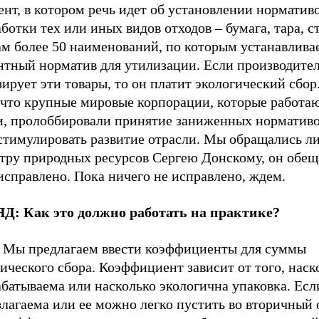
нт, в котором речь идет об установлении норматив
ботки тех или иных видов отходов – бумага, тара, с
Там более 50 наименований, по которым устанавлива
нтный норматив для утилизации. Если производител
ирует эти товары, то он платит экологический сбо
 что крупные мировые корпорации, которые работаю
и, пролоббировали принятие заниженных нормативов
 стимулировать развитие отрасли. Мы обращались л
тру природных ресурсов Сергею Донскому, он обеща
исправлено. Пока ничего не исправлено, ждем.
Д: Как это должно работать на практике?
Мы предлагаем ввести коэффициенты для суммы
ического сбора. Коэффициент зависит от того, наск
батываема или насколько экологична упаковка. Есл
лагаема или ее можно легко пустить во вторичный о