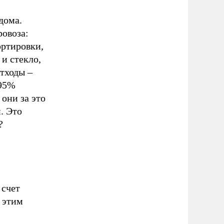
дома.
ровоза:
ортировки,
 и стекло,
отходы –
 95%
они за это
. Это
?
 счет
 этим