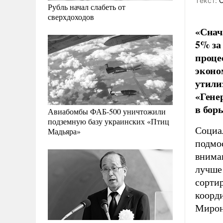
Tекст:
О
Рубль начал слабеть от
сверхдоходов
«Снач
5% за
проце
эконо
утили
«Гене
в бор
Авиабомбы ФАБ-500 уничтожили
подземную базу украинских «Птиц
Социа
Мадьяра»
подмос
внима
лучше 
сортир
коорд
Мирон