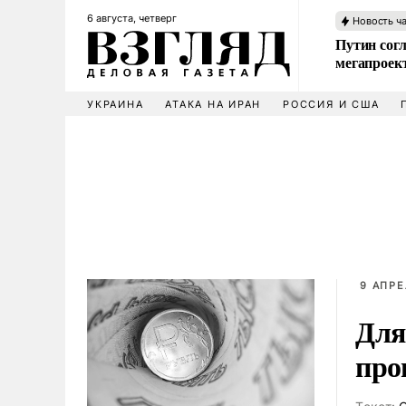
6 августа, четверг
Новость ч
Путин сог
мегапроек
УКРАИНА
АТАКА НА ИРАН
РОССИЯ И США
9 АПРЕ
Для
про