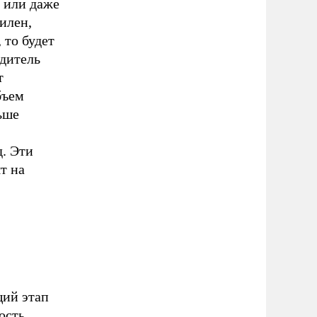
 или даже
илен,
 то будет
одитель
т
бъем
ньше
. Эти
т на
щий этап
ость