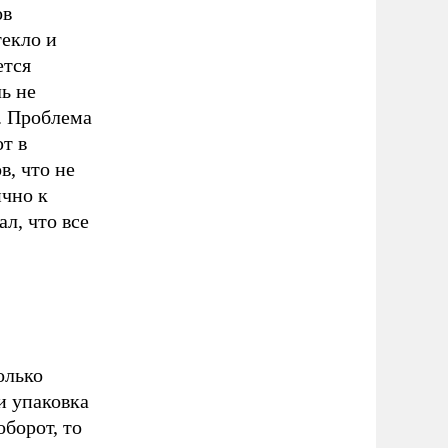
ов
текло и
ется
ь не
р. Проблема
т в
, что не
ично к
л, что все
олько
и упаковка
борот, то