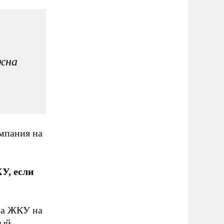
лжна
мпания на
У, если
за ЖКУ на
ный