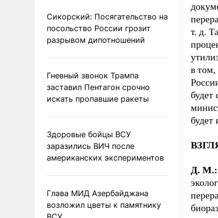
докуме
Сикорский: Посягательство на
перера
посольство России грозит
т. д. 
разрывом дипотношений
проце
утилиз
в том,
Гневный звонок Трампа
Росси
заставил Пентагон срочно
будет
искать пропавшие ракеты
минис
будет 
Здоровые бойцы ВСУ
ВЗГЛЯ
заразились ВИЧ после
американских экспериментов
Д. М.:
эколог
Глава МИД Азербайджана
перера
возложил цветы к памятнику
биораз
ВСУ