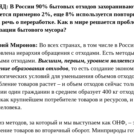
Д: В России 90% бытовых отходов захораниваю
ется примерно 2%, еще 8% используется повторн
а речь о переработке. Как в мире решается проб
зации бытового мусора?
рий Миронов:
Во всех странах, в том числе в Росси
влена иерархия обращения с отходами. Есть методы
ыми отходами.
Высшим, первым, уровнем являетс
ние образования отходов
, то есть создание эконо
логических условий для уменьшения объемов отходо
ление товаров растет – и объем отходов сейчас толь
ии один гражданин в среднем образует 400 кг отходо
ак крупнейшем потребителе товаров и ресурсов, и 
человека.
з методов, за который и мы выступаем как ОНФ, – 
чение товаров во вторичный оборот. Минприроды го