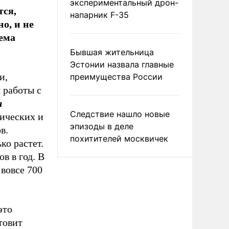
экспериментальный дрон-
тся,
напарник F-35
о, и не
лема
Бывшая жительница
Эстонии назвала главные
и,
преимущества России
 работы с
я
Следствие нашло новые
мических и
эпизоды в деле
в.
похитителей москвичек
ко растет.
в в год. В
вовсе 700
это
товит