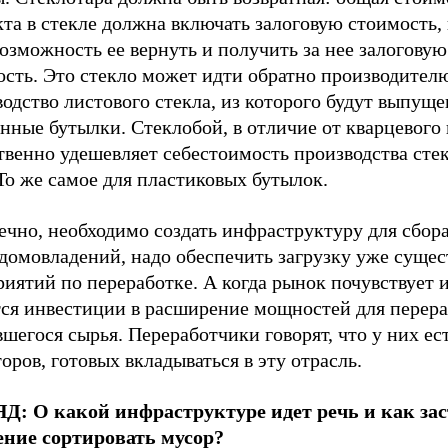
та в стекле должна включать залоговую стоимость,
озможность ее вернуть и получить за нее залоговую
ость. Это стекло может идти обратно производител
одство листового стекла, из которого будут выпущ
нные бутылки. Стеклобой, в отличие от кварцевого 
твенно удешевляет себестоимость производства сте
То же самое для пластиковых бутылок.
ечно, необходимо создать инфраструктуру для сбора
 домовладений, надо обеспечить загрузку уже суще
иятий по переработке. А когда рынок почувствует 
тся инвестиции в расширение мощностей для перер
шегося сырья. Переработчики говорят, что у них ес
оров, готовых вкладываться в эту отрасль.
Д: О какой инфраструктуре идет речь и как за
ение сортировать мусор?