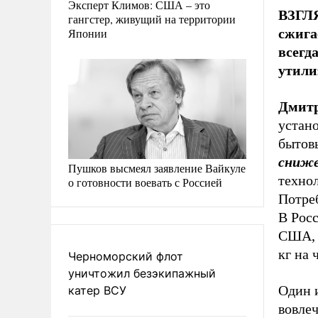
Эксперт Климов: США – это
ВЗГЛЯ
гангстер, живущий на территории
Японии
сжига
всегд
утили
Дмит
устано
бытов
сниже
Пушков высмеял заявление Вайкуле
техно
о готовности воевать с Россией
Потреб
В Росс
США, к
кг на 
Черноморский флот
уничтожил безэкипажный
Один и
катер ВСУ
вовле