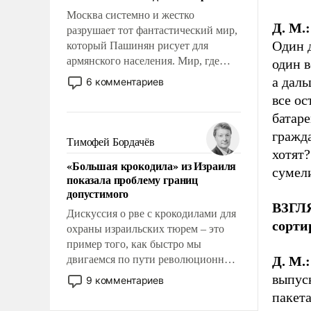
Москва системно и жестко
Д. М.:
разрушает тот фантастический мир,
Один д
который Пашинян рисует для
армянского населения. Мир, где
один в
этому населению все должны
а даль
6 комментариев
просто по определению, где его
все ос
политические прожекты будут
батаре
беспрекословно оплачиваться за
гражда
счет российских
Тимофей Бордачёв
налогоплательщиков и где за свои
хотят?
«Большая крокодила» из Израиля
поступки не нужно отвечать.
сумел
показала проблему границ
допустимого
ВЗГЛЯ
Дискуссия о рве с крокодилами для
сорти
охраны израильских тюрем – это
пример того, как быстро мы
двигаемся по пути революционных
Д. М.:
изменений. То, что несколько лет
выпус
9 комментариев
назад было образом для
пакет
псевдонаучной фантастики, стало