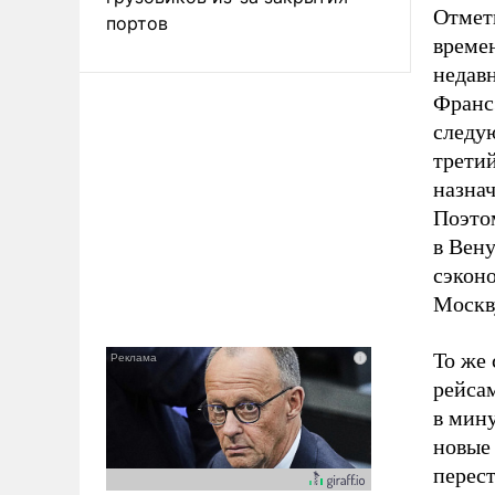
Отмети
портов
време
недав
Франс
следу
третий
назнач
Поэто
в Вену
сэкон
Москву
То же 
рейса
в мин
новые
перест