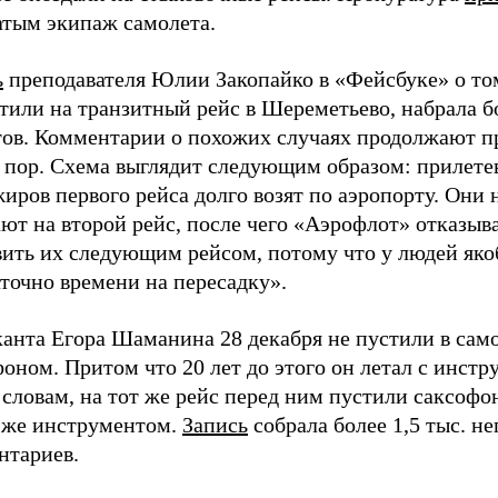
атым экипаж самолета.
ь
преподавателя Юлии Закопайко в «Фейсбуке» о том
тили на транзитный рейс в Шереметьево, набрала б
тов. Комментарии о похожих случаях продолжают п
х пор. Схема выглядит следующим образом: прилет
иров первого рейса долго возят по аэропорту. Они 
ют на второй рейс, после чего «Аэрофлот» отказыв
вить их следующим рейсом, потому что у людей як
точно времени на пересадку».
анта Егора Шаманина 28 декабря не пустили в само
оном. Притом что 20 лет до этого он летал с инстр
 словам, на тот же рейс перед ним пустили саксофо
 же инструментом.
Запись
собрала более 1,5 тыс. н
нтариев.