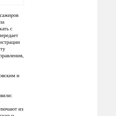
ссажиров
за
кать с
передает
гистрации
сту
правления,
ловским и
явили:
ключают из
ские и