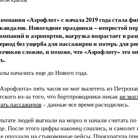
нтон Крылов
омпания «Аэрофлот» с начала 2019 года стала ф
скандалов. Новогодние праздники – непростой пе
омпаний и аэропортов, нагрузка возрастает в ра
период без ущерба для пассажиров и потерь для р
озчиков сложно, и похоже, что «Аэрофлоту» это о
ь.
лы начались еще до Нового года.
Аэрофлота» пять часов не мог вылететь из Петропа
ского из-за того, что бортпроводники никак
не мог
тать пассажиров
– данные все время расходились.
льтате людей выгнали на мороз и начали считать по
де. После этого цифры наконец сошлись, и самолет 
е опоздали на стыковочные рейсы. Прокуратура
при