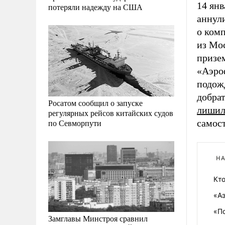
14 янв
потеряли надежду на США
аннули
о комп
из Мос
призем
«Аэро
подожд
добрат
Росатом сообщил о запуске
лишил
регулярных рейсов китайских судов
по Севморпути
самос
НА
Кт
«Аэ
«П
Замглавы Минстроя сравнил