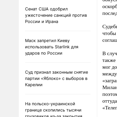
оскор
Сенат США одобрил
после
ужесточение санкций против
России и Ирана
Судеб
чтобы
соглаш
Маск запретил Киеву
использовать Starlink для
ударов по России
В слу
также
мог д
Суд признал законным снятие
между
партии «Яблоко» с выборов в
«загра
Карелии
Милан 
поэто
оттуд
На польско-украинской
«Теле
границе скопились тысячи
грузовиков из-за закрытия