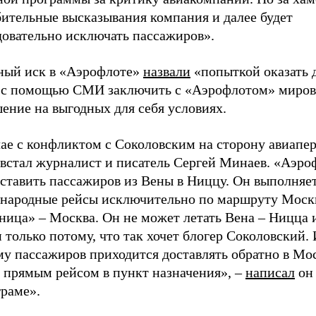
бительные высказывания компания и далее будет
довательно исключать пассажиров».
ный иск в «Аэрофлоте»
назвали
«попыткой оказать 
 с помощью СМИ заключить с «Аэрофлотом» миров
ение на выгодных для себя условиях.
чае с конфликтом с Соколовским на сторону авиапе
 встал журналист и писатель Сергей Минаев. «Аэро
оставить пассажиров из Вены в Ниццу. Он выполняе
народные рейсы исключительно по маршруту Моск
ница» – Москва. Он не может летать Вена – Ницца 
только потому, что так хочет блогер Соколовский.
му пассажиров приходится доставлять обратно в Мо
а прямым рейсом в пункт назначения», –
написал
он 
граме».