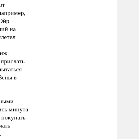
от
например,
«Эйр
ший на
илетел
риж.
 прислать
пытаться
Вены в
тными
ись минута
 покупать
мать
.