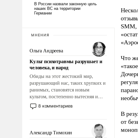
Нескол
отзывы
SMM, 
«оста
МНЕНИЯ
«Аэро
Ольга Андреева
Что же
Культ психотравмы разрушает и
«тако
человека, и народ
Дочер
Обиды на этот жестокий мир,
регул
разрушающий нас, таких хрупких и
паран
ранимых, становятся новым
культом, постепенно вытесняя и
необы
отменяя традиционное требование к
8 комментариев
человеку – быть мужественным и
В рез
твердым под ударами судьбы, брать
от без
на себя ответственность, помогать
монопо
слабым, идти вперед и
Александр Тимохин
адаптироваться.