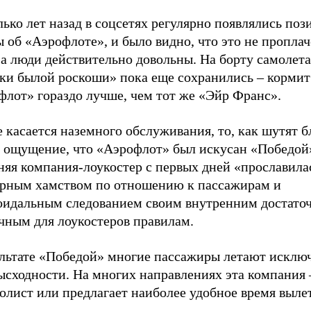
ько лет назад в соцсетях регулярно появлялись по
 об «Аэрофлоте», и было видно, что это не пропла
а люди действительно довольны. На борту самолета
тки былой роскоши» пока еще сохранились – кормит
флот» гораздо лучше, чем тот же «Эйр Франс».
 касается наземного обслуживания, то, как шутят б
е ощущение, что «Аэрофлот» был искусан «Победой
няя компания-лоукостер с первых дней «прославила
ярным хамством по отношению к пассажирам и
оидальным следованием своим внутренним достато
чным для лоукостеров правилам.
ультате «Победой» многие пассажиры летают исклю
ысходности. На многих направлениях эта компания 
лист или предлагает наиболее удобное время вылет