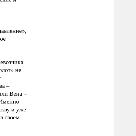
давление»,
ое
ревозчика
флот» не
т
ва –
или Вена –
 Именно
скву и уже
в своем