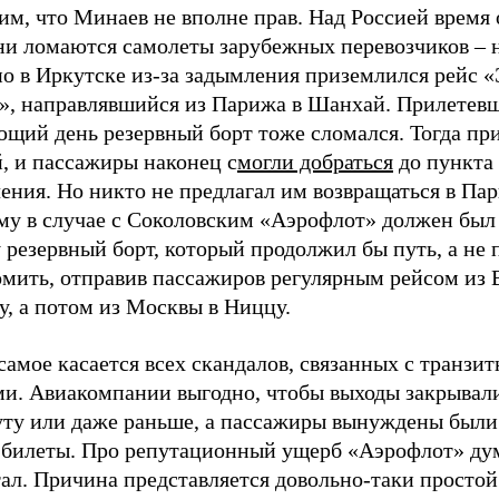
м, что Минаев не вполне прав. Над Россией время 
ни ломаются самолеты зарубежных перевозчиков – 
но в Иркутске из-за задымления приземлился рейс 
», направлявшийся из Парижа в Шанхай. Прилетев
ющий день резервный борт тоже сломался. Тогда пр
, и пассажиры наконец с
могли добраться
до пункта
ения. Но никто не предлагал им возвращаться в Па
му в случае с Соколовским «Аэрофлот» должен был
 резервный борт, который продолжил бы путь, а не 
омить, отправив пассажиров регулярным рейсом из 
, а потом из Москвы в Ниццу.
самое касается всех скандалов, связанных с транзи
ми. Авиакомпании выгодно, чтобы выходы закрывал
уту или даже раньше, а пассажиры вынуждены были
 билеты. Про репутационный ущерб «Аэрофлот» ду
ал. Причина представляется довольно-таки простой