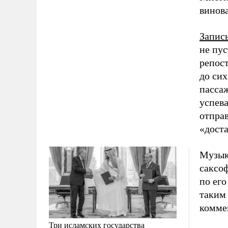
винов
Запис
не пус
репос
до си
пассаж
успева
отпра
«доста
Музык
саксоф
по его
таким
комме
Три исламских государства