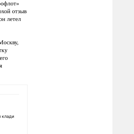
рофлот»
охой отзыв
он летел
Москву,
тку
его
я
й клади