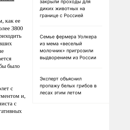
закрыли проходы для
диких животных на
границе с Россией
, как ее
олее 3800
риходить
Семье фермера Уолкера
евших
из мема «веселый
не
молочник» пригрозили
выдворением из России
ается
обы было
Эксперт объяснил
пропажу белых грибов в
лет с
лесах этим летом
ументом и,
ниста с
егативных