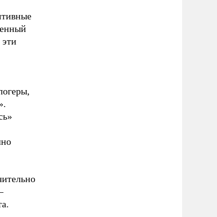
зитивные
ченный
 эти
логеры,
».
сь»
чно
чительно
–
а.