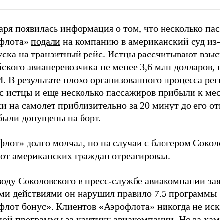
аря появилась информация о том, что несколько па
флота»
подали
на компанию в американский суд из-
уска на транзитный рейс. Истцы рассчитывают взыс
ского авиаперевозчика не менее 3,6 млн долларов, 
. В результате плохо организованного процесса ре
йс истцы и еще несколько пассажиров прибыли к ме
и на самолет приблизительно за 20 минут до его от
были допущены на борт.
флот» долго молчал, но на случаи с блогером Соко
 от американских граждан отреагировал.
воду Соколовского в пресс-службе авиакомпании за
ми действиями он нарушил правило 7.5 программы
флот бонус». Клиентов «Аэрофлота» никогда не ис
ной программы за критику авиакомпании. Но за хам