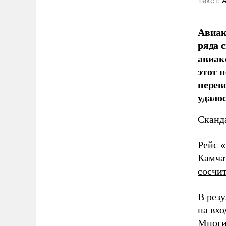
Tекст:
А
Авиак
ряда 
авиак
этот 
перев
удалос
Сканда
Рейс «
Камчат
сосчи
В резу
на вхо
Многи