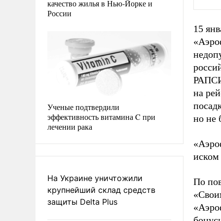
качество жилья в Нью-Йорке и
России
15 янв
«Аэро
недоп
россий
РАПСИ
на ре
посадк
Ученые подтвердили
эффективность витамина C при
но не 
лечении рака
«Аэро
иском
На Украине уничтожили
По по
крупнейший склад средств
«Свои
защиты Delta Plus
«Аэро
бонус