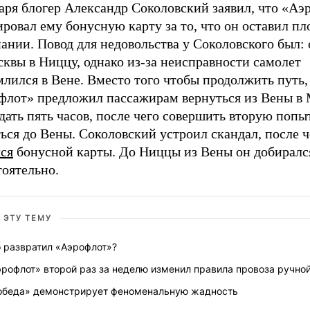
аря блогер Александр Соколовский заявил, что «Аэ
ровал ему бонусную карту за то, что он оставил пл
ании. Повод для недовольства у Соколовского был: 
квы в Ниццу, однако из-за неисправности самолет
лился в Вене. Вместо того чтобы продолжить путь,
флот» предложил пассажирам вернуться из Вены в 
ать пять часов, после чего совершить вторую попы
ься до Вены. Соколовский устроил скандал, после ч
ся
бонусной карты. До Ниццы из Вены он добиралс
тоятельно.
 ЭТУ ТЕМУ
о развратил «Аэрофлот»?
рофлот» второй раз за неделю изменил правила провоза ручно
обеда» демонстрирует феноменальную жадность