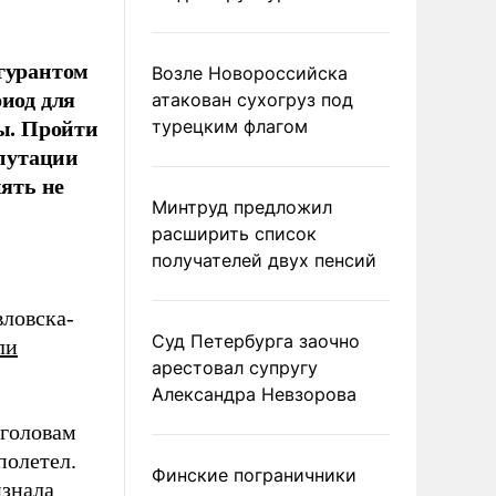
игурантом
Возле Новороссийска
риод для
атакован сухогруз под
зы. Пройти
турецким флагом
епутации
пять не
Минтруд предложил
расширить список
получателей двух пенсий
вловска-
Суд Петербурга заочно
ли
арестовал супругу
Александра Невзорова
 головам
полетел.
Финские пограничники
знала