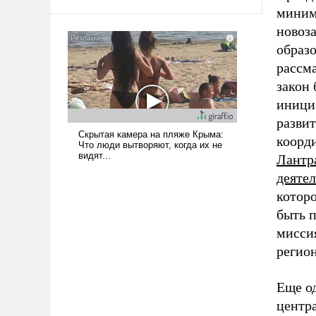
среде, потому что оно уже несет
миним
негативные коннотации.
новоз
образо
рассма
закон 
иници
развит
коорд
Лантр
деяте
котор
быть 
миссия
регио
Еще о
центр