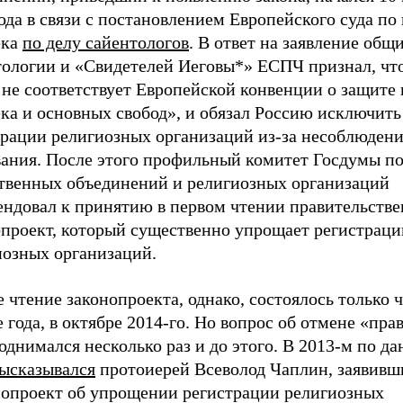
ода в связи с постановлением Европейского суда по
ека
по делу сайентологов
. В ответ на заявление общ
тологии и «Свидетелей Иеговы*» ЕСПЧ признал, чт
 не соответствует Европейской конвенции о защите 
ка и основных свобод», и обязал Россию исключить
трации религиозных организаций из-за несоблюдени
вания. После этого профильный комитет Госдумы по
твенных объединений и религиозных организаций
ендовал к принятию в первом чтении правительств
опроект, который существенно упрощает регистрац
иозных организаций.
 чтение законопроекта, однако, состоялось только ч
 года, в октябре 2014-го. Но вопрос об отмене «пра
однимался несколько раз и до этого. В 2013-м по д
ысказывался
протоиерей Всеволод Чаплин, заявивш
нопроект об упрощении регистрации религиозных