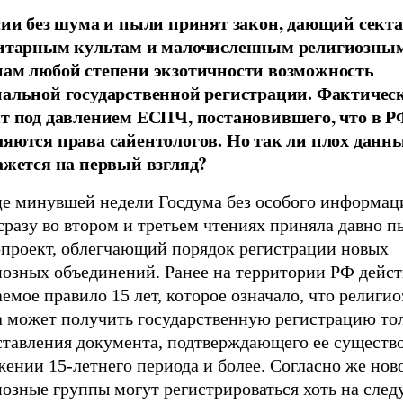
сии без шума и пыли принят закон, дающий секта
итарным культам и малочисленным религиозны
ам любой степени экзотичности возможность
альной государственной регистрации. Фактичес
т под давлением ЕСПЧ, постановившего, что в Р
яются права сайентологов. Но так ли плох данны
ажется на первый взгляд?
це минувшей недели Госдума без особого информац
сразу во втором и третьем чтениях приняла давно 
опроект, облегчающий порядок регистрации новых
иозных объединений. Ранее на территории РФ дейст
емое правило 15 лет, которое означало, что религио
а может получить государственную регистрацию то
ставления документа, подтверждающего ее существ
ении 15-летнего периода и более. Согласно же нов
иозные группы могут регистрироваться хоть на сле