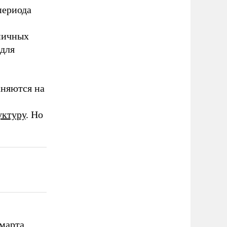
периода
ничных
 для
аняются на
уктуру
. Но
 марта