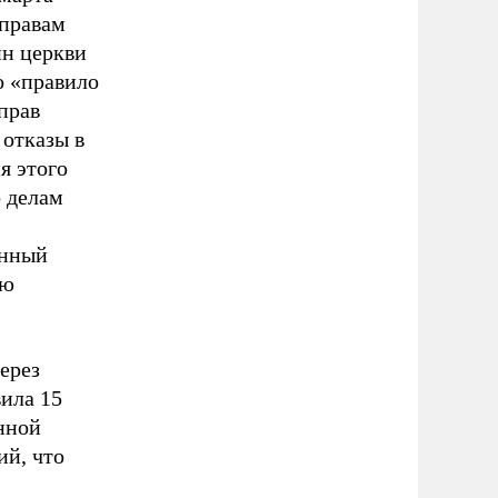
 правам
ин церкви
о «правило
прав
 отказы в
я этого
 делам
енный
ию
ерез
вила 15
анной
ий, что