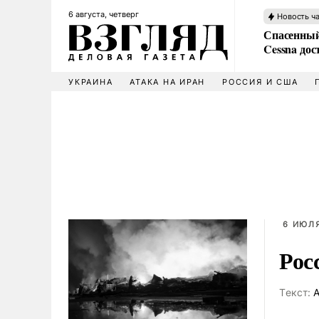
6 августа, четверг
Новость ч
Спасенный
Cessna дос
УКРАИНА
АТАКА НА ИРАН
РОССИЯ И США
6 ИЮЛЯ
Рос
Tекст:
А