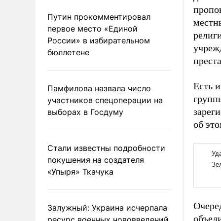
пропов
Путин прокомментировал
местн
первое место «Единой
религ
России» в избирательном
учреж
бюллетене
прест
Есть и
Памфилова назвала число
групп
участников спецоперации на
зарег
выборах в Госдуму
об это
Стали известны подробности
покушения на создателя
«Упыря» Ткачука
Очере
Залужный: Украина исчерпала
объед
ресурс военных нововведений