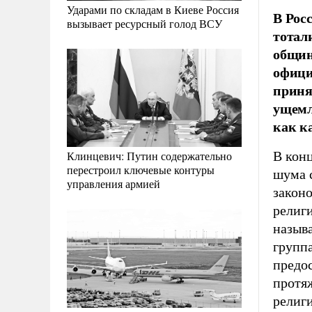
Ударами по складам в Киеве Россия
В Рос
вызывает ресурсный голод ВСУ
тотал
общин
офици
приня
ущемл
как к
В кон
Клинцевич: Путин содержательно
перестроил ключевые контуры
шума 
управления армией
закон
религ
называ
групп
предо
протяж
религ