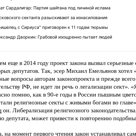
ат Сардалигар: Партия шайтана под личиной ислама
сковского сектанта разыскивают за изнасилования
ришелец с Сириуса" приговорен к 11 годам тюрьмы
ександр Дворкин: Грабовой изощренно пытает людей
м еще в 2014 году проект закона вызвал серьезные 
рых депутатов. Так, эсер Михаил Емельянов хотел 
ные вопросы авторам законопроекта и прежде всего
ельству РФ, не идет ли речь о легализации сект». «
асно помню, как в 90-е годы в России пышным цвет
тали религиозные секты с живыми богами во главе»
л
он. Либерализация религиозного законодательства
ю депутата, может привести к повторению подобны
, на момент первого чтения закон устанавливал са