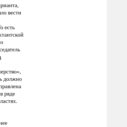
арианта,
ло вести
о есть
ектантской
по
седатель
а
нерство»,
рь должно
аправлена
в ряде
бластях.
нее