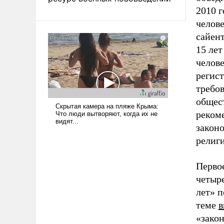
2010 г
челов
сайен
15 лет
челове
регис
требо
общес
реком
закон
религ
Первое
четыре
лет» п
теме
в
«зако