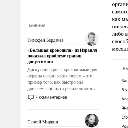
орган
самог
как мы
писал
МНЕНИЯ
либо в
Тимофей Бордачёв
своео
месяце
«Большая крокодила» из Израиля
показала проблему границ
допустимого
НА
Дискуссия о рве с крокодилами для
охраны израильских тюрем – это
За
пример того, как быстро мы
двигаемся по пути революционных
В у
изменений. То, что несколько лет
7 комментариев
Ал
назад было образом для
псевдонаучной фантастики, стало
Яна
всерьез обсуждаемой идеей.
Ег
Сергей Миркин
Ро