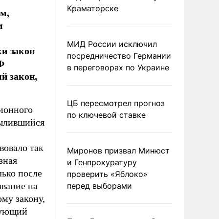
Краматорске
м,
м
МИД России исключил
ки закон
посредничество Германии
Ф
в переговорах по Украине
й закон,
ЦБ пересмотрел прогноз
ионного
по ключевой ставке
пылившийся
вовало так
Миронов призвал Минюст
зная
и Генпрокуратуру
лько после
проверить «Яблоко»
ование на
перед выборами
ому закону,
дующий