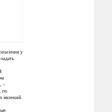
опасения у
«задать
Я
ом
, –
, по
х явлений.
мые