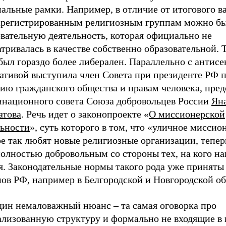
альные рамки. Например, в отличие от итогового в
арегистрированным религиозным группам можно бы
вательную деятельность, которая официально не
тривалась в качестве собственно образовательной. Т
был гораздо более либерален. Параллельно с антис
ативой выступила член Совета при президенте РФ 
ию гражданского общества и правам человека, пред
инационного совета Союза добровольцев России
Ян
атова
. Речь идет о законопроекте «
О миссионерской
льности
», суть которого в том, что «уличное миссио
ое так любят новые религиозные организации, тепе
полностью добровольным со стороны тех, на кого н
. Законодательные нормы такого рода уже приняты 
нов РФ, например в Белгородской и Новгородской о
дин немаловажный нюанс – та самая оговорка про
ализованную структуру и формально не входящие в 