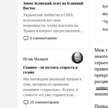
Зачем Зеленский лезет на Ближний
Бул
Восток
Мо
Украинские лоббисты в США
использовали все свои
"П
возможности, чтобы повлиять на
Ал
Трампа в вопросе предоставления
вооружений своим нанимателям.
0 комментариев
Вероятно, кому-то из тех, кто
консультирует Киев, пришла в
Меж те
голову мысль: хорошо бы
некото
продемонстрировать, что Украина
Игорь Мальцев
серьез
вступила в вооруженное
Главное – не пустить старость в
противостояние с Ираном.
правит
голову
прекр
Мы наблюдаем реальный прорыв в
расцве
теме, которую по привычке
заяви
называем «старостью». Кстати, и
мнени
слово-то это уже стараются не
использовать – так же, как «бабка»,
25 комментариев
«дед», – хотя бы в образованной
Правда