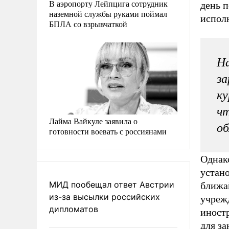
В аэропорту Лейпцига сотрудник
день п
наземной службы руками поймал
испол
БПЛА со взрывчаткой
На
за
ку
чт
Лайма Вайкуле заявила о
об
готовности воевать с россиянами
Однак
устано
МИД пообещал ответ Австрии
ближа
из-за высылки российских
учреж
дипломатов
иност
для за