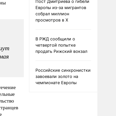
Пост Дмитриева о гибели
аны
Европы из-за мигрантов
собрал миллион
просмотров в X
В РЖД сообщили о
четвертой попытке
ишут
продать Рижский вокзал
ямая
Российские синхронистки
завоевали золото на
чемпионате Европы
течение
тельные
льство
странцев
е