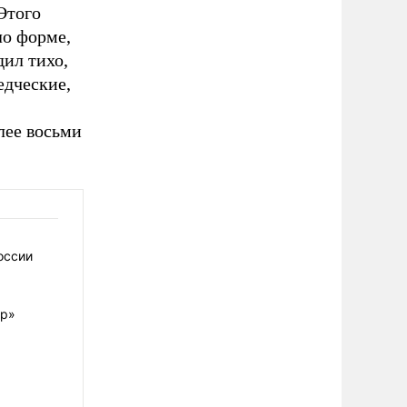
Этого
ло форме,
дил тихо,
едческие,
лее восьми
оссии
ер»