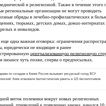
еднической и религиозной. Также в течение этого 
ые региональные организации не могут проводить
иозные обряды в лечебно-профилактических и боль
дениях, тюрьмах, детских домах, домах-интернатах
арелых и инвалидов.
 еще одна важная оговорка: ограничения распростр
ы, юридически не входящие в ранее
истрированную
централизованную религиозную стр
м нюансе чуть позже, сперва о предпосылках.
дной виток полемики вокруг новых религиозных
инений, приведший к появлению закона, начался 10