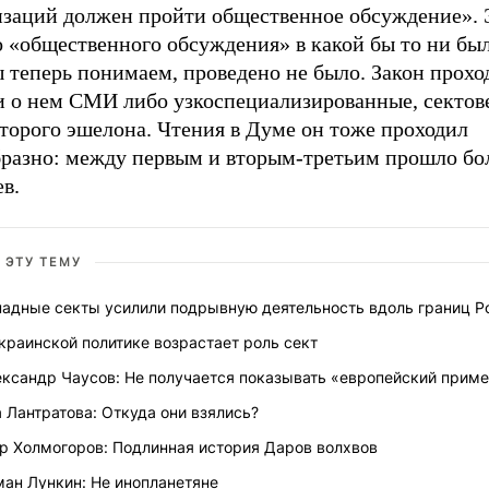
изаций должен пройти общественное обсуждение». 
о «общественного обсуждения» в какой бы то ни бы
 теперь понимаем, проведено не было. Закон прохо
и о нем СМИ либо узкоспециализированные, сектов
торого эшелона. Чтения в Думе он тоже проходил
бразно: между первым и вторым-третьим прошло бо
в.
 ЭТУ ТЕМУ
падные секты усилили подрывную деятельность вдоль границ Р
краинской политике возрастает роль сект
ександр Чаусов: Не получается показывать «европейский прим
 Лантратова: Откуда они взялись?
ор Холмогоров: Подлинная история Даров волхвов
ман Лункин: Не инопланетяне