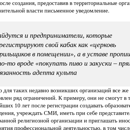
осле создания, предоставив в территориальные орг
нительной власти письменное уведомление.
йдутся и предприниматели, которые
регистрируют свой кабак как «церковь
рильщиков в помещении», а в уставе проп
о-то вроде «покупать пиво и закуски – пр
язанность адепта культа
о для таких недавно возникших организаций все же
влен ряд ограничений. К примеру, они не смогут в 
йших 10 лет после регистрации создавать образова
дения, учреждать СМИ, иметь при себе представите
ранной религиозной организации и приглашать ино
нятия профессиональной деятельностью, в том числ