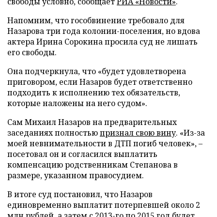
свободы условно, сообщает
РИА «Новости»
.
Напомним, что гособвинение требовало для
Назарова три года колонии-поселения, но вдова
актера Ирина Сорокина просила суд не лишать
его свободы.
Она подчеркнула, что «будет удовлетворена
приговором, если Назаров будет ответственно
подходить к исполнению тех обязательств,
которые наложены на него судом».
Сам Михаил Назаров на предварительных
заседаниях полностью
признал свою вину
. «Из-за
моей невнимательности в ДТП погиб человек», –
посетовал он и согласился выплатить
компенсацию родственникам Степанова в
размере, указанном правосудием.
В итоге суд постановил, что Назаров
единовременно выплатит потерпевшей около 2
млн рублей, а затем с 2013-го по 2015 год будет