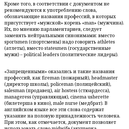
Кроме того, в соответствии с документом не
рекомендуются к употреблению слова,
обозначающие названия профессий, в которых
присутствует «мужской» корень «man» (мужчина).
Их, по мнению парламентариев, следует
заменять нейтральными синонимами: вместо
sportsmen (спортсмены) надо говорить athletes
(атлеты), вместо statesmen (государственные
мужи) – political leaders (политические лидеры).
«Запрещенными» оказались и такие названия
профессий, как fireman (пожарный), headmaster
(директор школы), policeman (полицейский),
salesman (продавец), air hostess (стюардесса),
manageress (управляющая), cinema usherette
(билетерша в кино), male nurse (медбрат). В
английском языке все эти слова содержат
указание на половую принадлежность человека.
При этом, как отмечается, документ позволяет
использовать слово midwife (акушерка,