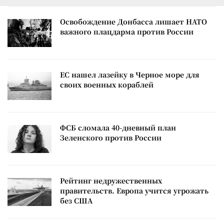
Освобождение Донбасса лишает НАТО
важного плацдарма против России
ЕС нашел лазейку в Черное море для
своих военных кораблей
ФСБ сломала 40-дневный план
Зеленского против России
Рейтинг недружественных
правительств. Европа учится угрожать
без США