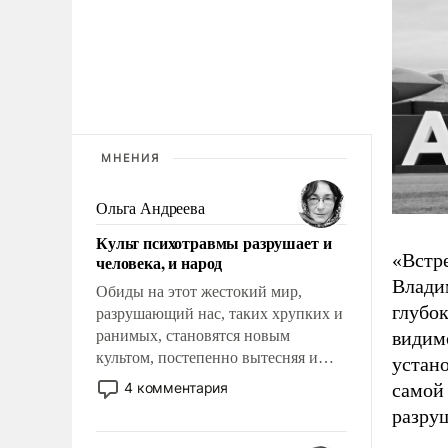
МНЕНИЯ
Ольга Андреева
Культ психотравмы разрушает и
«Встр
человека, и народ
Влади
Обиды на этот жестокий мир,
глубо
разрушающий нас, таких хрупких и
ранимых, становятся новым
видим
культом, постепенно вытесняя и
устан
отменяя традиционное требование к
4 комментария
самой 
человеку – быть мужественным и
разру
твердым под ударами судьбы, брать
на себя ответственность, помогать