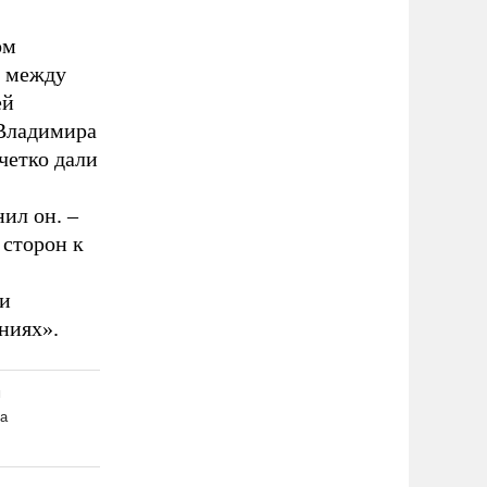
ом
ы между
ей
 Владимира
четко дали
ил он. –
 сторон к
и
ниях».