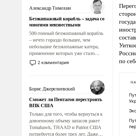
Перего
слабым, идти вперед и
Александр Тимохин
адаптироваться.
сторо
Безэкипажный корабль – задача со
госуд
многими неизвестными
иност
500-тонный безэкипажный корабль
соста
– нечто гораздо большее, чем
Уитко
небольшие безэкипажные катера,
Росси
применение которых уже стало
обыденностью. Задача по созданию
по себ
2 комментария
такого корабля очень сложна и
амбициозна. Однако и ее
реализация радикально поднимет
НА
наши боевые возможности.
Борис Джерелиевский
Пут
Сможет ли Пентагон перестроить
Ук
ВПК США
Эк
Только для того, чтобы вернуться к
Пут
довоенному объему запасов ракет
пе
Tomahawk, THAAD и Patriot США
потребуется более трех лет. Даже