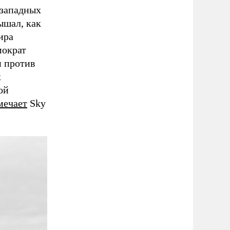
 западных
ышал, как
ира
мократ
и против
х
ой
мечает
Sky