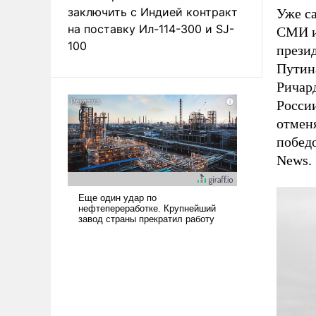
заключить с Индией контракт
Уже с
на поставку Ил-114-300 и SJ-
СМИ и
100
прези
Путина
Ричар
Росси
отмен
побед
News.