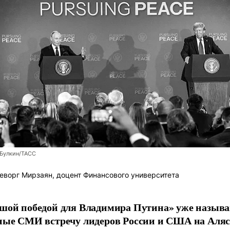
 Булкин/ТАСС
еворг Мирзаян, доцент Финансового университета
шой победой для Владимира Путина» уже назыв
ные СМИ встречу лидеров России и США на Аляс