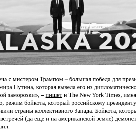
еча с мистером Трампом – большая победа для през
мира Путина, которая вывела его из дипломатическ
кой заморозки», –
пишет
и The New York Times, имея 
о, режим бойкота, который российскому президент
овили страны коллективного Запада. Бойкота, кото
встречей (да еще и на американской земле) демонс
шил.