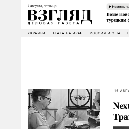
7 августа, пятница
Новость ч
Возле Ново
турецким 
УКРАИНА
АТАКА НА ИРАН
РОССИЯ И США
16 АВГ
Nex
Тра