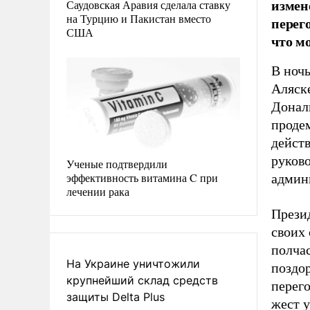
измен
Саудовская Аравия сделала ставку
на Турцию и Пакистан вместо
перег
США
что м
В ночь
Аляск
Донал
проде
дейст
руково
Ученые подтвердили
эффективность витамина C при
админ
лечении рака
Прези
своих 
полчас
На Украине уничтожили
поздо
крупнейший склад средств
перег
защиты Delta Plus
жест 