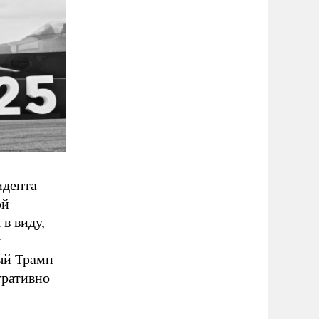
идента
ой
в виду,
у
рый Трамп
тративно