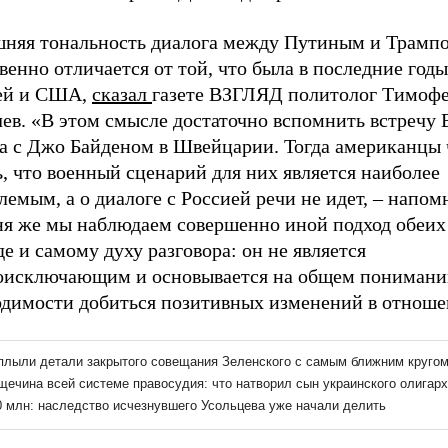
няя тональность диалога между Путиным и Трамп
венно отличается от той, что была в последние год
ей и США,
сказал
газете ВЗГЛЯД политолог Тимоф
чев. «В этом смысле достаточно вспомнить встречу
а с Джо Байденом в Швейцарии. Тогда американцы 
, что военный сценарий для них является наиболее
емым, а о диалоге с Россией речи не идет, – напомн
ня же мы наблюдаем совершенно иной подход обеих
е и самому духу разговора: он не является
оисключающим и основывается на общем понимани
одимости добиться позитивных изменений в отноше