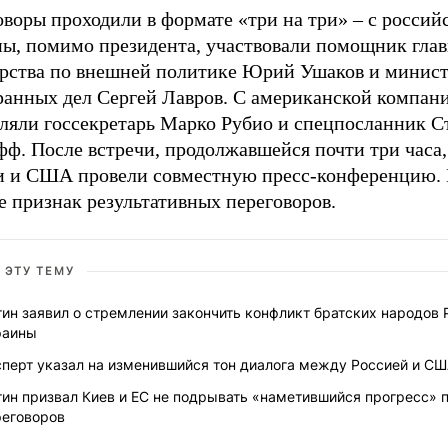
воры проходили в формате «три на три» – с россий
ны, помимо президента, участвовали помощник гла
арства по внешней политике Юрий Ушаков и минис
ранных дел Сергей Лавров. С американской компан
вляли госсекретарь Марко Рубио и спецпосланник С
фф. После встречи, продолжавшейся почти три часа
и и США провели совместную пресс-конференцию. 
е признак результативных переговоров.
 ЭТУ ТЕМУ
ин заявил о стремлении закончить конфликт братских народов 
раины
сперт указал на изменившийся тон диалога между Россией и С
ин призвал Киев и ЕС не подрывать «наметившийся прогресс» 
реговоров