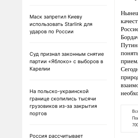
Нынеш
Маск запретил Киеву
качест
использовать Starlink для
Росси
ударов по России
Борда
Путин
понять
Суд признал законным снятие
приемл
партии «Яблоко» с выборов в
Карелии
Сегод
природ
взаим
На польско-украинской
необх
границе скопились тысячи
грузовиков из-за закрытия
портов
Россия рассчитывает