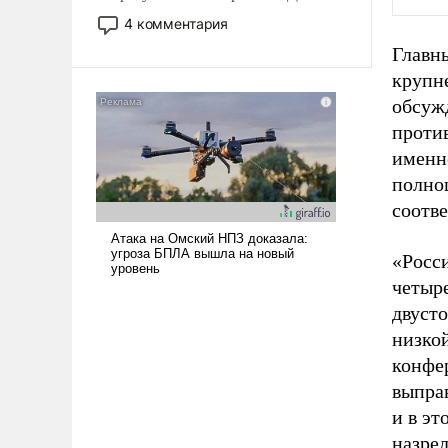
небольшая война с Ираном
4 комментария
опустошила американские
Главны
арсеналы. Сложившаяся ситуация
крупн
означает многолетний период
уязвимости США, например, перед
обсуж
Китаем.
проти
именн
полно
соотв
«Росси
четыр
двуст
низкой
конфе
выправ
и в эт
назрел