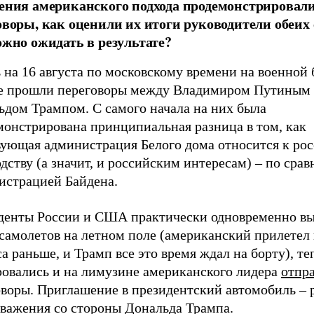
ения американского подхода продемонстрировали
оворы, как оценили их итоги руководители обеих 
ожно ожидать в результате?
 на 16 августа по московскому времени на военной 
е прошли переговоры между Владимиром Путиным
ьдом Трампом. С самого начала на них была
монстрирована принципиальная разница в том, как
вующая администрация Белого дома относится к ро
дству (а значит, и российским интересам) – по сра
истрацией Байдена.
денты России и США практически одновременно в
самолетов на летном поле (американский прилетел 
а раньше, и Трамп все это время ждал на борту), те
ровались и на лимузине американского лидера
отпр
оворы. Приглашение в президентский автомобиль – 
уважения со стороны Дональда Трампа.