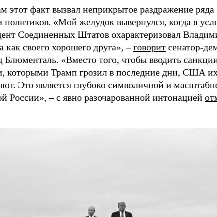
ам этот факт вызвал неприкрытое раздражение ряда
 политиков. «Мой желудок вывернулся, когда я усл
дент Соединенных Штатов охарактеризовал Владим
 как своего хорошего друга», –
говорит
сенатор-де
д Блюменталь. «Вместо того, чтобы вводить санкци
и, которыми Трамп грозил в последние дни, США и
яют. Это является глубоко символичной и масштабн
ой России», – с явно разочарованной интонацией
от