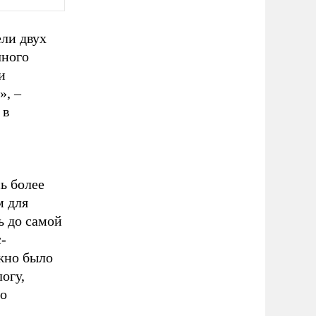
ели двух
чного
и
», –
 в
ь более
м для
ь до самой
-
жно было
огу,
но