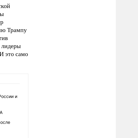
ской
вы
тр
ию Трампу
тив
, лидеры
И это само
России и
ША
после