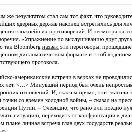
м же результатом стал сам тот факт, что руководит
ейших ядерных держав наконец встретились для ли
дения сложнейших противоречий. И несмотря на эт
воречия. «Упражнение по выслушиванию друг друга
о так Bloomberg
назвал
эти переговоры, прошедшие
ценном дипломатическом формате и с соблюдением
етствующего протокола.
йско-американские встречи в верхах не проводилис
ех лет. <…> Минувший период был очень непросты
оронних отношений. И, скажем прямо, они скатилис
 точки со времен холодной войны, – сказал на пресс
ренции Путин. – Очевидно, что рано или поздно ну
лять ситуацию, переходить от конфронтации к диал
ом плане личная встреча глав двух государств реаль
а».