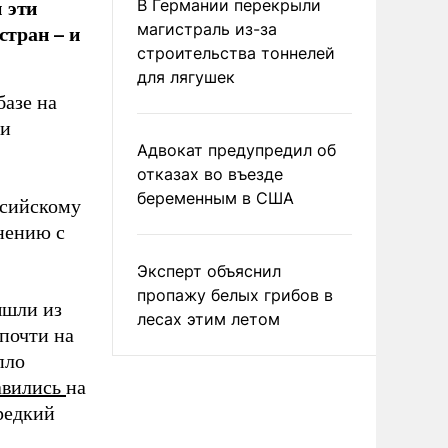
 эти
В Германии перекрыли
стран – и
магистраль из-за
строительства тоннелей
для лягушек
базе на
 и
Адвокат предупредил об
отказах во въезде
беременным в США
ссийскому
внению с
Эксперт объяснил
пропажу белых грибов в
ышли из
лесах этим летом
почти на
пло
авились
на
редкий