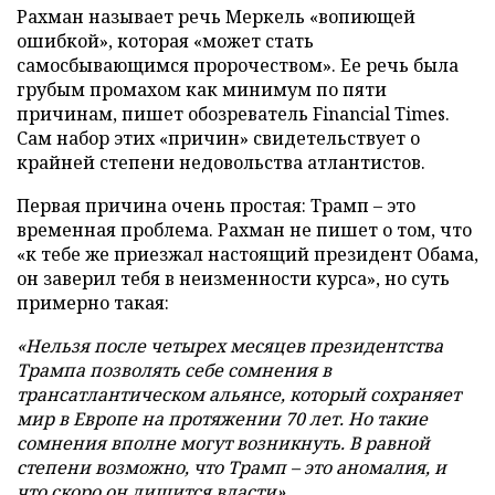
Рахман называет речь Меркель «вопиющей
ошибкой», которая «может стать
самосбывающимся пророчеством». Ее речь была
грубым промахом как минимум по пяти
причинам, пишет обозреватель Financial Times.
Сам набор этих «причин» свидетельствует о
крайней степени недовольства атлантистов.
Первая причина очень простая: Трамп – это
временная проблема. Рахман не пишет о том, что
«к тебе же приезжал настоящий президент Обама,
он заверил тебя в неизменности курса», но суть
примерно такая:
«Нельзя после четырех месяцев президентства
Трампа позволять себе сомнения в
трансатлантическом альянсе, который сохраняет
мир в Европе на протяжении 70 лет. Но такие
сомнения вполне могут возникнуть. В равной
степени возможно, что Трамп – это аномалия, и
что скоро он лишится власти».