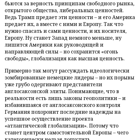
бьются за верность принципам свободного рынка,
открытого общества, либеральных ценностей.
Ведь Трамп предает эти ценности – и его Америка
предает их, а вместе с ними и Европу. Так что
нужно спасать и сами ценности, и их носителя,
Европу. Ну станет Запад немного меньше, ну
лишится Америки как руководящей и
направляющей силы – но сохранится «огонь
свободы», глобализация как высшая ценность.
Примерно так могут рассуждать идеологически
зомбированные немецкие лидеры – но их порывы
уже грубо одергивают представители
англосаксонской элиты. Понимающие, что в
реальности есть лишь законы геополитики – и
избавившаяся от англосаксонского контроля
Германия похоронит последние надежды на
успешное осуществление проекта
«атлантической глобализации». Потому что
станет центром самостоятельной Европы – чего
категорически нельзя допустить.