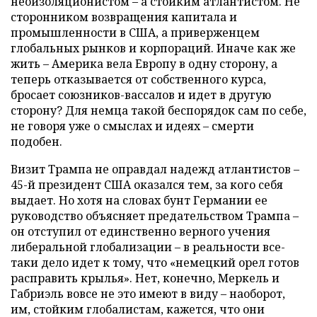
неоизоляционистом – а стойким атлантистом. Не
сторонником возвращения капитала и
промышленности в США, а приверженцем
глобальных рынков и корпораций. Иначе как же
жить – Америка вела Европу в одну сторону, а
теперь отказывается от собственного курса,
бросает союзников-вассалов и идет в другую
сторону? Для немца такой беспорядок сам по себе,
не говоря уже о смыслах и идеях – смерти
подобен.
Визит Трампа не оправдал надежд атлантистов –
45-й президент США оказался тем, за кого себя
выдает. Но хотя на словах бунт Германии ее
руководство объясняет предательством Трампа –
он отступил от единственно верного учения
либеральной глобализации – в реальности все-
таки дело идет к тому, что «немецкий орел готов
расправить крылья». Нет, конечно, Меркель и
Габриэль вовсе не это имеют в виду – наоборот,
им, стойким глобалистам, кажется, что они