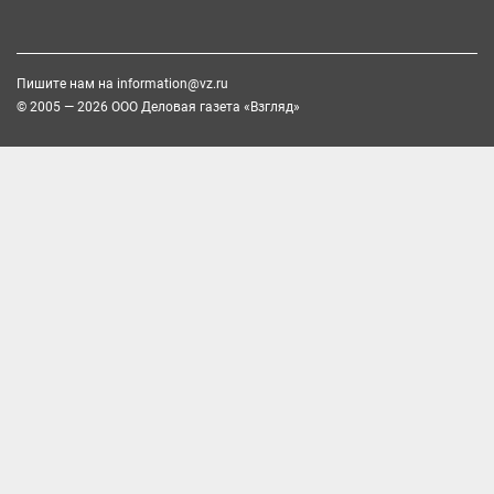
Пишите нам на
information@vz.ru
© 2005 — 2026 ООО Деловая газета «Взгляд»