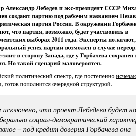
р Александр Лебедев и экс-президент СССР Мих
чев создают партию под рабочим названием Неза
ратическая партия России. В окружении Горбаче
яют, что партия, возможно, будет участвовать в
ментских выборах 2011 года. Эксперты полагают,
оральный успех партии возможен в случае перео
-элит в сторону Запада, где у Горбачева сохранен
ия. Но такой сценарий маловероятен.
йский политический спектр, где постепенно
исчеза
, готов пополнится очередной структурой.
 исключено, что проект Лебедева будет н
берально социал-демократический характе
авное – под кредит доверия Горбачева она