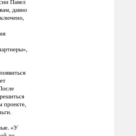
сии Павел
вам, давно
сключено,
ия
партнеры»,
 появиться
ет
После
 решиться
м проекте,
ньги.
ные. «У
кой-то