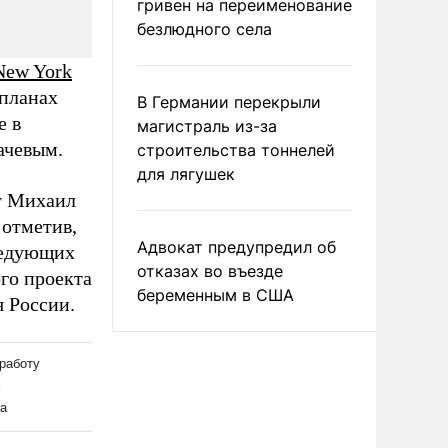
гривен на переименование
безлюдного села
New York
 планах
В Германии перекрыли
е в
магистраль из-за
ачевым.
строительства тоннелей
для лягушек
т Михаил
 отметив,
Адвокат предупредил об
следующих
отказах во въезде
ого проекта
беременным в США
я России.