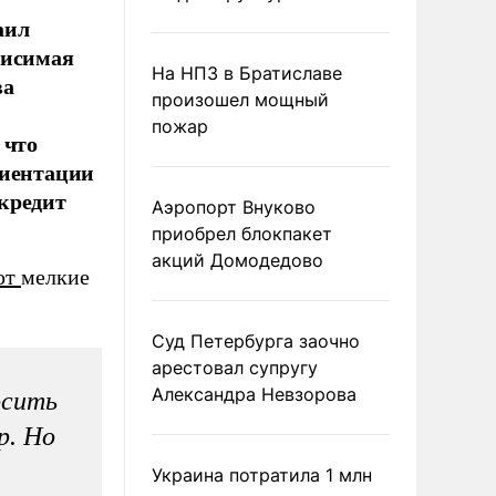
аил
висимая
На НПЗ в Братиславе
ва
произошел мощный
пожар
 что
риентации
 кредит
Аэропорт Внуково
приобрел блокпакет
акций Домодедово
ют
мелкие
Суд Петербурга заочно
арестовал супругу
Александра Невзорова
осить
р. Но
Украина потратила 1 млн