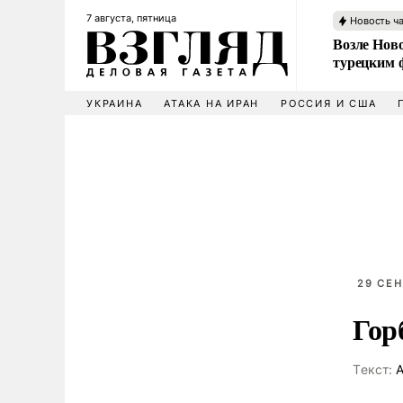
7 августа, пятница
Новость ч
Возле Ново
турецким 
УКРАИНА
АТАКА НА ИРАН
РОССИЯ И США
29 СЕН
Гор
Tекст:
А