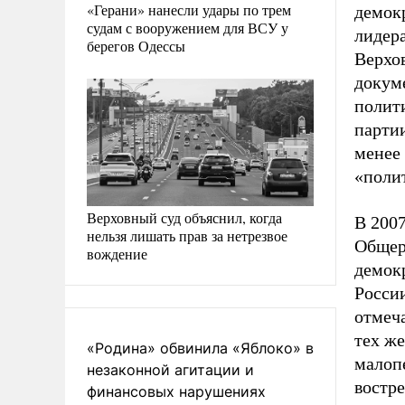
«Герани» нанесли удары по трем
демокр
судам с вооружением для ВСУ у
лидер
берегов Одессы
Верхо
докум
полит
парти
менее 
«поли
Верховный суд объяснил, когда
В 200
нельзя лишать прав за нетрезвое
Общер
вождение
демокр
России
отмеча
тех же
«Родина» обвинила «Яблоко» в
малоп
незаконной агитации и
востр
финансовых нарушениях