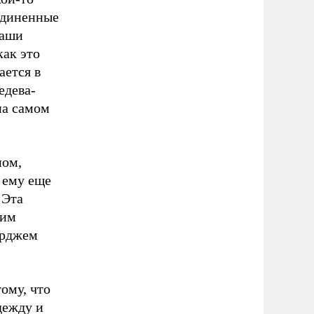
оединенные
наши
как это
ается в
едева-
на самом
ном,
 ему еще
 Эта
ким
орджем
ому, что
дежду и