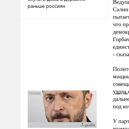
Ведущ
раньше россиян
Салин 
пытает
что пр
демокр
Горбач
единст
- сказ
Полито
мощны
совещ
ухода
дальне
под ко
У пар
возмо