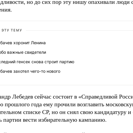
дливости, но до сих пор эту нишу опахивали люди 
ния.
 ЭТУ ТЕМУ
рбачев хоронит Ленина
обо важные свидетели
ледний генсек снова строит партию
бачев захотел чего-то нового
андр Лебедев сейчас состоит в «Справедливой Росс
ю прошлого года ему прочили возглавить московску
тельном списке СР, но он снял свою кандидатуру и 
ь партии вести избирательную кампанию.