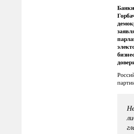
Банки
Горба
демок
заявл
парла
элект
бизнес
довер
Росси
партии
Не
ли
гл