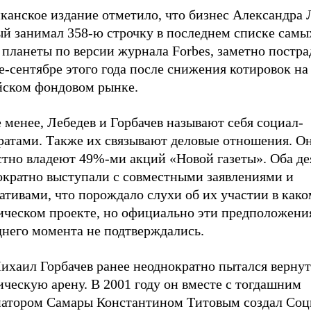
канское издание отметило, что бизнес Александра 
ый занимал 358-ю строчку в последнем списке самы
планеты по версии журнала Forbes, заметно постра
е-сентябре этого года после снижения котировок на
йском фондовом рынке.
 менее, Лебедев и Горбачев называют себя социал-
ратами. Также их связывают деловые отношения. О
стно владеют 49%-ми акций «Новой газеты». Оба де
ократно выступали с совместными заявлениями и
тивами, что порождало слухи об их участии в како
ическом проекте, но официально эти предположени
днего момента не подтверждались.
ихаил Горбачев ранее неоднократно пытался вернут
ческую арену. В 2001 году он вместе с тогдашним
натором Самары Константином Титовым создал Соц