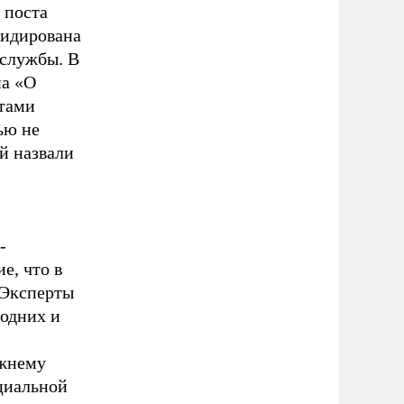
 поста
видирована
 службы. В
на «О
стами
ью не
й назвали
-
е, что в
 Эксперты
 одних и
ежнему
оциальной