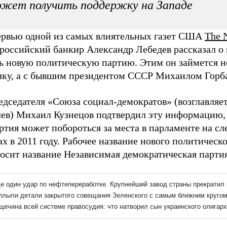
жет получить поддержку на Западе
ервью одной из самых влиятельных газет США
The 
российский банкир Александр Лебедев рассказал о
ть новую политическую партию. Этим он займется н
чку, а с бывшим президентом СССР Михаилом Горб
едседателя «Союза социал-демократов» (возглавляе
чев) Михаил Кузнецов подтвердил эту информацию,
артия может побороться за места в парламенте на 
х в 2011 году. Рабочее название нового политическ
носит название Независимая демократическая парти