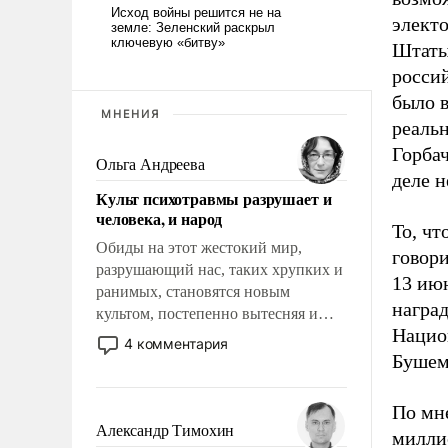
электо
Штаты
россий
было в
МНЕНИЯ
реальн
Горбач
Ольга Андреева
деле н
Культ психотравмы разрушает и
человека, и народ
То, чт
Обиды на этот жестокий мир,
говор
разрушающий нас, таких хрупких и
13 июн
ранимых, становятся новым
награ
культом, постепенно вытесняя и
Нацио
отменяя традиционное требование к
4 комментария
человеку – быть мужественным и
Бушем
твердым под ударами судьбы, брать
на себя ответственность, помогать
По мне
слабым, идти вперед и
Александр Тимохин
милли
адаптироваться.