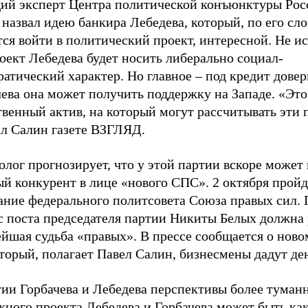
ий эксперт Центра политической конъюнктуры Рос
назвал идею банкира Лебедева, который, по его сло
ся войти в политический проект, интересной. Не и
оект Лебедева будет носить либерально социал-
атический характер. Но главное – под кредит довер
ева она может получить поддержку на Западе. «Это
венный актив, на который могут рассчитывать эти 
ал Салин газете ВЗГЛЯД.
лог прогнозирует, что у этой партии вскоре может
й конкурент в лице «нового СПС». 2 октября пройд
ание федерального политсовета Союза правых сил. 
с поста председателя партии Никиты Белых должна
йшая судьба «правых». В прессе сообщается о ново
торый, полагает Павел Салин, бизнесмены дадут де
тии Горбачева и Лебедева перспективы более туман
жного проекта Лебедева и Горбачева может быть ка