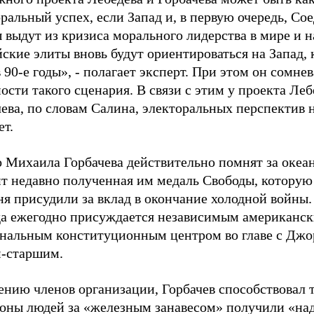
ральный успех, если Запад и, в первую очередь, С
 выдут из кризиса морального лидерства в мире и 
ские элиты вновь будут ориентироваться на Запад, 
 90-е годы», - полагает эксперт. При этом он сомнев
ости такого сценария. В связи с этим у проекта Леб
ева, по словам Салина, электоральных перспектив 
ет.
о Михаила Горбачева действительно помнят за океа
ит недавно полученная им медаль Свободы, которую
я присудили за вклад в окончание холодной войны.
да ежегодно присуждается независимым американс
нальным конституционным центром во главе с Дж
-старшим.
нию членов организации, Горбачев способствовал т
оны людей за «железным занавесом» получили «на