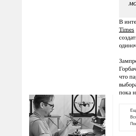
мо
В инт
Times
созда
одино
Зампр
Горба
что п
выбора
пока 