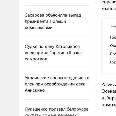
справе
мышле
Захарова объяснила выпад
президента Польши
НА
комплексами
Го
Ос
Судья по делу Католикоса
всех армян Гарегина II взял
Пос
самоотвод
Гор
Украинские военные сдались в
плен при освобождении села
Алекс
Анискино
Осень
избира
помоч
Лукашенко призвал белорусов
скупать дома в деревнях