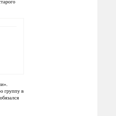
старого
ии».
ю группу в
обязался