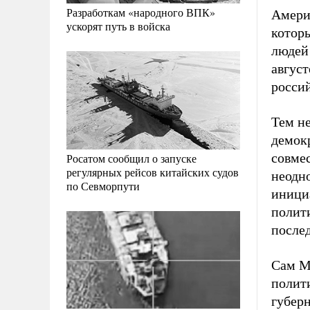
Разработкам «народного ВПК»
Амери
ускорят путь в войска
котор
людей 
август
росси
Тем не
демок
совме
Росатом сообщил о запуске
регулярных рейсов китайских судов
неодн
по Севморпути
инициа
полит
после
Сам М
полити
губер