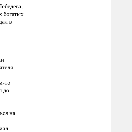
Лебедева,
х богатых
дал в
ни
ятеля
м-то
я до
ься на
иал-