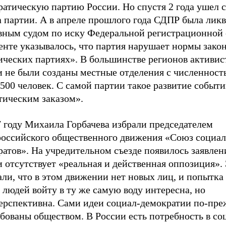
атическую партию России. Но спустя 2 года ушел с
а партии. А в апреле прошлого года СДПР была лик
вным судом по иску Федеральной регистрационной
енте указывалось, что партия нарушает нормы зако
ических партиях». В большинстве регионов активи
и не были созданы местные отделения с численност
500 человек. С самой партии такое развитие событи
тическим заказом».
7 году Михаила Горбачева избрали председателем
оссийского общественного движения «Союз социал
атов». На учредительном съезде появилось заявлени
 отсутствует «реальная и действенная оппозиция».
ли, что в этом движении нет новых лиц, и попытка
 людей войту в ту же самую воду интересна, но
ерспективна. Сами идеи социал-демократии по-пр
ебованы обществом. В России есть потребность в с