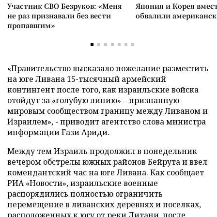
Участник СВО Безруков: «Меня
Япония и Корея вмес
не раз признавали без вести
обвалили американск
пропавшим»
«Правительство высказало пожелание разместить
на юге Ливана 15-тысячный армейский
контингент после того, как израильские войска
отойдут за «голубую линию» – признанную
мировым сообществом границу между Ливаном и
Израилем», - приводит агентство слова министра
информации Гази Ариди.
Между тем Израиль продолжил в понедельник
вечером обстрелы южных районов Бейрута и ввел
комендантский час на юге Ливана. Как сообщает
РИА «Новости», израильские военные
распорядились полностью ограничить
перемещение в ливанских деревнях и поселках,
расположенных к югу от реки Литани, после