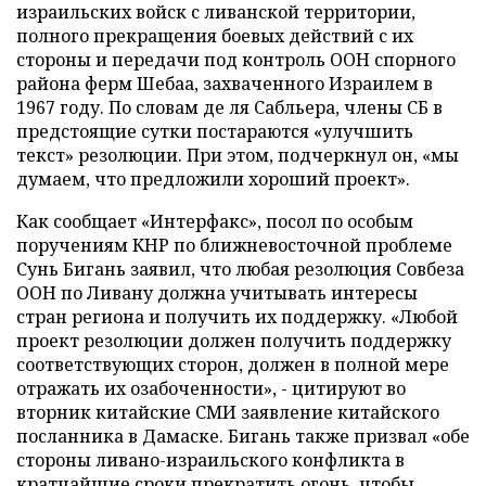
израильских войск с ливанской территории,
полного прекращения боевых действий с их
стороны и передачи под контроль ООН спорного
района ферм Шебаа, захваченного Израилем в
1967 году. По словам де ля Сабльера, члены СБ в
предстоящие сутки постараются «улучшить
текст» резолюции. При этом, подчеркнул он, «мы
думаем, что предложили хороший проект».
Как сообщает «Интерфакс», посол по особым
поручениям КНР по ближневосточной проблеме
Сунь Бигань заявил, что любая резолюция Совбеза
ООН по Ливану должна учитывать интересы
стран региона и получить их поддержку. «Любой
проект резолюции должен получить поддержку
соответствующих сторон, должен в полной мере
отражать их озабоченности», - цитируют во
вторник китайские СМИ заявление китайского
посланника в Дамаске. Бигань также призвал «обе
стороны ливано-израильского конфликта в
кратчайшие сроки прекратить огонь, чтобы