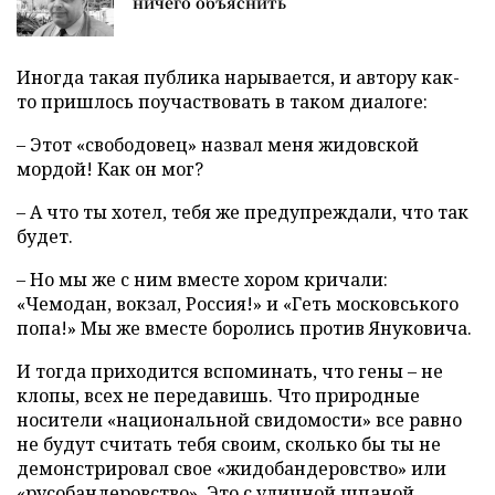
ничего объяснить
Иногда такая публика нарывается, и автору как-
то пришлось поучаствовать в таком диалоге:
– Этот «свободовец» назвал меня жидовской
мордой! Как он мог?
– А что ты хотел, тебя же предупреждали, что так
будет.
– Но мы же с ним вместе хором кричали:
«Чемодан, вокзал, Россия!» и «Геть московського
попа!» Мы же вместе боролись против Януковича.
И тогда приходится вспоминать, что гены – не
клопы, всех не передавишь. Что природные
носители «национальной свидомости» все равно
не будут считать тебя своим, сколько бы ты не
демонстрировал свое «жидобандеровство» или
«русобандеровство».
Это с уличной шпаной