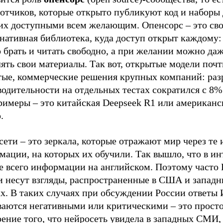
ботчиков, которые открыто публикуют код и наборы
 их доступными всем желающим. Опенсорс – это сво
нативная библиотека, куда доступ открыт каждому:
 брать и читать свободно, а при желании можно да
ять свои материалы. Так вот, открытые модели поч
тые, коммерческие решения крупных компаний: раз
одительности на отдельных тестах сократился с 8%
римеры – это китайская Deepseek R1 или американс
.
ети – это зеркала, которые отражают мир через те
ации, на которых их обучили. Так вышло, что в ин
е всего информации на английском. Поэтому часто
и несут взгляды, распространенные в США и запад
ах. В таких случаях при обсуждении России ответы
ваются негативными или критическими – это прост
ение того, что нейросеть увидела в западных СМИ,