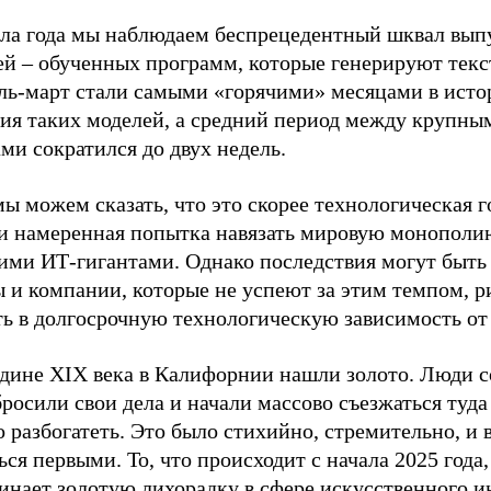
ала года мы наблюдаем беспрецедентный шквал вып
ей – обученных программ, которые генерируют текс
ль-март стали самыми «горячими» месяцами в исто
тия таких моделей, а средний период между крупны
ми сократился до двух недель.
ы можем сказать, что это скорее технологическая г
и намеренная попытка навязать мировую монополи
ими ИТ-гигантами. Однако последствия могут быть
ы и компании, которые не успеют за этим темпом, 
ть в долгосрочную технологическую зависимость от
едине XIX века в Калифорнии нашли золото. Люди с
росили свои дела и начали массово съезжаться туда
 разбогатеть. Это было стихийно, стремительно, и 
ься первыми. То, что происходит с начала 2025 года,
инает золотую лихорадку в сфере искусственного и