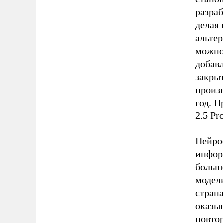
разра
делая
альтер
можно
добавл
закры
произв
год. П
2.5 Pro
Нейрос
информ
больш
модел
стран
оказы
повтор