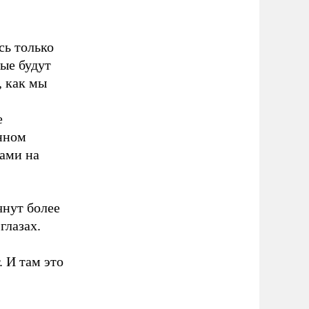
сь только
рые будут
, как мы
е
нном
нами на
чнут более
глазах.
 И там это