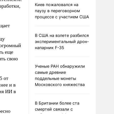
Киев пожаловался на
зработки,
паузу в переговорном
процессе с участием США
ещает
В США на взлете разбился
ду
экспериментальный дрон-
 огромный
напарник F-35
ть еще
ать свою
Ученые РАН обнаружили
самые древние
5 от
поддельные монеты
нее и в
Московского княжества
ия ИИ в
В Британии более ста
смертей связали с
ресно