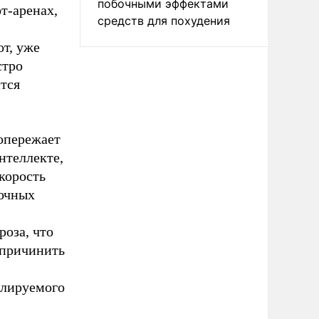
побочными эффектами
т-аренах,
средств для похудения
от, уже
стро
тся
 опережает
нтеллекте,
корость
рочных
роза, что
 причинить
олируемого