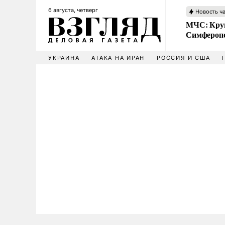
6 августа, четверг
Новость ч
МЧС: Кру
Симфероп
УКРАИНА
АТАКА НА ИРАН
РОССИЯ И США