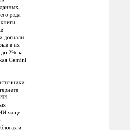
 данных,
его рода
 книги
же
ти догнали
рыв в их
 до 2% за
кая Gemini
 источники
тернете
 ИИ-
ных
 ИИ чаще
о
 блогах и