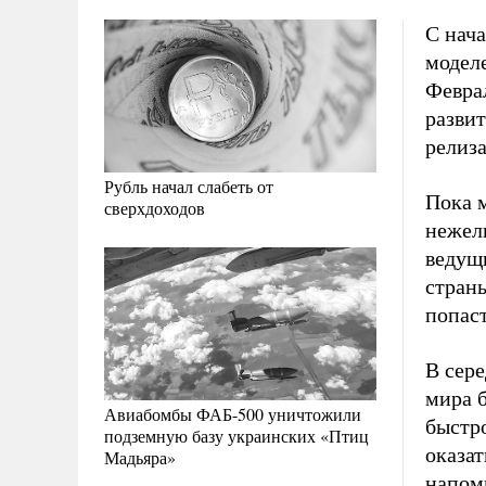
С нач
модел
Февра
разви
релиза
Рубль начал слабеть от
Пока м
сверхдоходов
нежел
ведущ
стран
попас
В сер
мира б
Авиабомбы ФАБ-500 уничтожили
быстро
подземную базу украинских «Птиц
оказат
Мадьяра»
напом