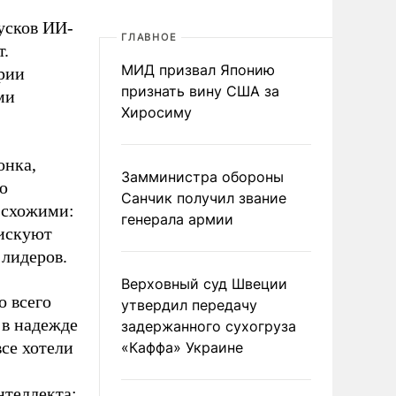
усков ИИ-
ГЛАВНОЕ
т.
МИД призвал Японию
рии
признать вину США за
ми
Хиросиму
онка,
Замминистра обороны
ю
Санчик получил звание
 схожими:
генерала армии
рискуют
 лидеров.
Верховный суд Швеции
о всего
утвердил передачу
 в надежде
задержанного сухогруза
все хотели
«Каффа» Украине
нтеллекта: