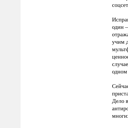
соцсет
Исправ
один –
отража
учим д
мульт
ценно
случае
одном
Сейчас
приста
Дело в
антиро
многих