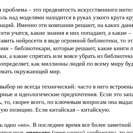
 проблема – это предвзятость искусственного инте
оль над моделями находится в руках узкого круга 
раций. Именно эти компании решают, на каких дан
ети учатся, какие знания в них попадают, а какие – 
авить нейросети в виде огромной библиотеки, то э
нии – библиотекари, которые решают, какие книги 
ки, а какие спрятать или вовсе убрать из библиотек
определяет, как миллионы людей по всему миру буд
имать окружающий мир.
выбор не всегда технический: часто в него встроен
рные и идеологические предпочтения. Если это зап
, то, скорее всего, по ключевым вопросам она выда
ную позицию. Если китайская – китайскую.
ь одно «но». В последнее время все более заметной
вится роль
опенсорс
(open source)-сообщества, то ес