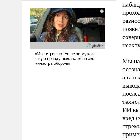
наблюд
проход
разноо
появи
соверш
неакт
Мы на
осозна
а в не
вывод
послед
технол
ИИ вый
вред (
стрем
приме