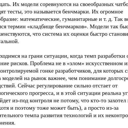
ать. Их модели соревнуются на своеобразных чатбо
ят тесты, это называется бенчмарки. Их огромное
бразие: математические, гуманитарные и т. д. Так в
лся термин «кладбище бенчмарков». Модели так бы
енствуются, что система их оценки быстро станови
уальной.
ходимся на грани ситуации, когда темп разработки
ние рисков. Проблема не в «злом» искусственном и
контролируемой гонке разработчиков, для которых с
а моделей на рынок важнее, чем понимание долгос
ствий. Сейчас регулирование сильно отстает от
огического прогресса, и в этой ситуации реальна уг
дет из-под контроля не потому, что кто-то захотел
хотя и поэтому тоже может быть), а просто из-за
ительного темпа развития технологий и их неконтр
нения.