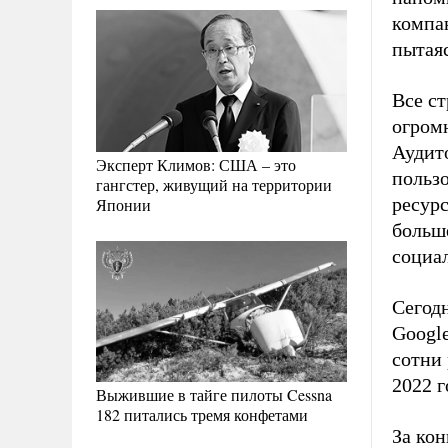
компан
пытаяс
Все с
огромн
Аудит
Эксперт Климов: США – это
польз
гангстер, живущий на территории
ресурс
Японии
больш
социа
Сегодн
Google
сотни 
2022 г
Выжившие в тайге пилоты Cessna
182 питались тремя конфетами
За ко