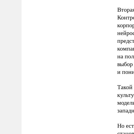
Вторая
Контр
корпо
нейрос
предст
компа
на пол
выбор 
и пон
Такой 
культу
модель
запад
Но ест
стано