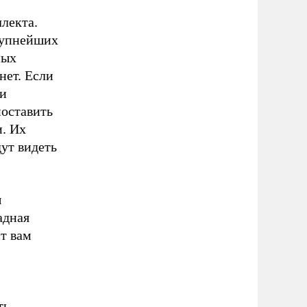
ллекта.
крупнейших
ных
нет. Если
ти
поставить
и. Их
ут видеть
ы
адная
ст вам
ть