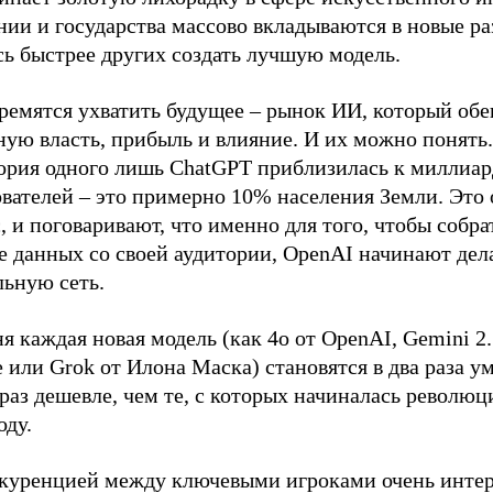
ии и государства массово вкладываются в новые ра
ь быстрее других создать лучшую модель.
тремятся ухватить будущее – рынок ИИ, который об
ую власть, прибыль и влияние. И их можно понять.
ория одного лишь ChatGPT приблизилась к миллиар
ователей – это примерно 10% населения Земли. Это
, и поговаривают, что именно для того, чтобы собра
е данных со своей аудитории, OpenAI начинают дел
льную сеть.
я каждая новая модель (как 4o от OpenAI, Gemini 2.
 или Grok от Илона Маска) становятся в два раза ум
раз дешевле, чем те, с которых начиналась революц
оду.
нкуренцией между ключевыми игроками очень инте