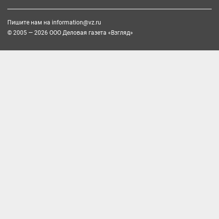
Пишите нам на
information@vz.ru
© 2005 — 2026 ООО Деловая газета «Взгляд»