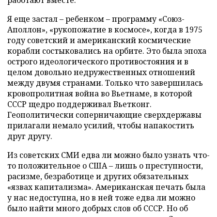
работают вместе.
Я еще застал – ребенком – программу «Союз-
Аполлон», «рукопожатие в космосе», когда в 1975
году советский и американский космические
корабли состыковались на орбите. Это была эпоха
острого идеологического противостояния и в
целом довольно недружественных отношений
между двумя странами. Только что завершилась
кровопролитная война во Вьетнаме, в которой
СССР щедро поддерживал Вьетконг.
Геополитически соперничающие сверхдержавы
прилагали немало усилий, чтобы напакостить
друг другу.
Из советских СМИ едва ли можно было узнать что-
то положительное о США – лишь о преступности,
расизме, безработице и других обязательных
«язвах капитализма». Американская печать была
у нас недоступна, но в ней тоже едва ли можно
было найти много добрых слов об СССР. Но об