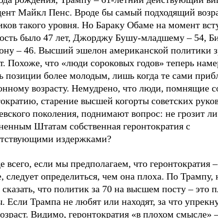
дент Майкл Пенс. Вроде бы самый подходящий возра
ков такого уровня. Но Бараку Обаме на момент вст
ость было 47 лет, Джорджу Бушу-младшему – 54, Б
ону – 46. Высший эшелон американской политики 
т. Похоже, что «люди сороковых годов» теперь нам
ь позиции более молодым, лишь когда те сами приб
онному возрасту. Немудрено, что люди, помнящие 
тократию, старение высшей когорты советских руко
вского поколения, поднимают вопрос: не грозит ли
ненным Штатам собственная геронтократия с
етствующими издержками?
 всего, если мы предполагаем, что геронтократия –
, следует определиться, чем она плоха. По Трампу,
 сказать, что политик за 70 на высшем посту – это 
. Если Трампа не любят или находят, за что упрекну
возраст. Видимо, геронтократия «в плохом смысле» –