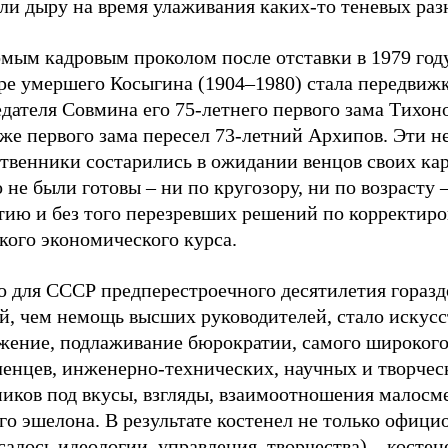
ли дыру на время улаживания каких-то теневых раз
омым кадровым проколом после отставки в 1979 год
ре умершего Косыгина (1904–1980) стала передвижк
дателя Совмина его 75-летнего первого зама Тихон
же первого зама пересел 73-летний Архипов. Эти н
твенники состарились в ожидании венцов своих кар
 не были готовы – ни по кругозору, ни по возрасту –
тию и без того перезревших решений по корректиро
кого экономического курса.
о для СССР предперестроечного десятилетия гораз
ой, чем немощь высших руководителей, стало искус
жение, подлаживание бюрократии, самого широкого
ленцев, инженерно-технических, научных и творчес
ников под вкусы, взгляды, взаимоотношения малосм
о эшелона. В результате костенел не только официо
салось идеологии, управления, творчества) – костен