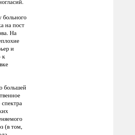
ногласий.
у больного
а на пост
ова. На
еплохие
ьер и
 к
вке
до большей
ственное
 спектра
ких
еняемого
з (в том,
ела