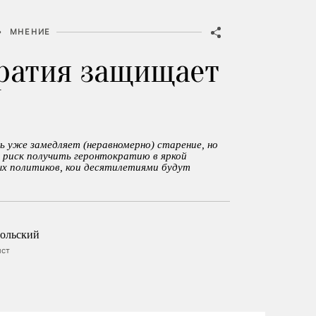
•
МНЕНИЕ
ратия защищает
 уже замедляет (неравномерно) старение, но
 риск получить геронтократию в яркой
ых политиков, кои десятилетиями будут
ольский
ист