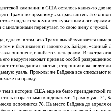
дентской кампании в США осталось каких-то две не
дент Трамп по-прежнему экстравагантен. Его оппо
н тоже надолго запомнился курьезными оговорками:
 с миллионами перепутает, то свою жену с чужой.
а, однако, в том, что Трамп выкаблучивается намер
 тем и был знаменит задолго до. Байден, «сонный 
озвал оппонент, ошибается ненароком. В экстраваг
 его недруги находят признак особой развращеннос
тает от обладания властью; сторонники же видят л
аемую удаль. Проколы же Байдена все списывают на
похоже на правду.
 тем в истории США еще не было президентской г
 столь возрастными кандидатами: Трампу уже 74, Б
месяц исполнится 78. На место Байдена до апреля се
 Берни Сандерс, так успешно выступавший в кампан