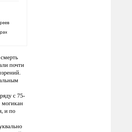
вреев
орах
 смерть
али почти
озрений.
ральным
яду с 75-
е могикан
, и по
буквально