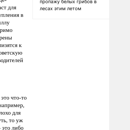
пропажу белых грибов в
ст для
лесах этим летом
упления в
иллу
зримо
ерены
лизятся к
советскую
водителей
 это что-то
 например,
плохо для
ть, то уж
 это либо