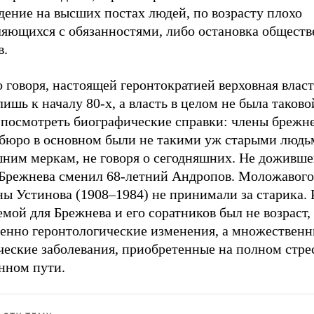
дение на высших постах людей, по возрасту плохо
ляющихся с обязанностями, либо остановка общест
в.
 говоря, настоящей геронтократией верховная влас
лишь к началу 80-х, а власть в целом не была таково
 посмотреть биографические справки: члены брежн
бюро в основном были не такими уж старыми людь
ним меркам, не говоря о сегодняшних. Не дожившег
 Брежнева сменил 68-летний Андропов. Моложавог
ны Устинова (1908–1984) не принимали за старика.
мой для Брежнева и его соратников был не возраст,
венно геронтологические изменения, а множествен
ческие заболевания, приобретенные на полном стре
нном пути.