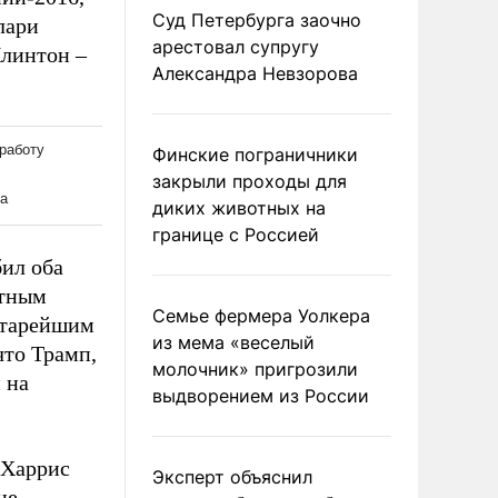
Суд Петербурга заочно
лари
арестовал супругу
Клинтон –
Александра Невзорова
Финские пограничники
закрыли проходы для
диких животных на
границе с Россией
бил оба
стным
Семье фермера Уолкера
старейшим
из мема «веселый
что Трамп,
молочник» пригрозили
 на
выдворением из России
 Харрис
Эксперт объяснил
це-