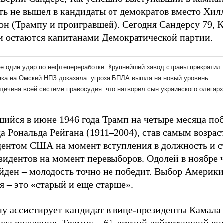
ть не вышел в кандидаты от демократов вместо Хил
он (Трампу и проигравшей). Сегодня Сандерсу 79, 
ни остаются капитанами Демократической партии.
шийся в июне 1946 года Трамп на четыре месяца по
а Рональда Рейгана (1911–2004), став самым возра
дентом США на момент вступления в должность и 
зидентов на момент перевыборов. Одолей в ноябре 
йден – молодость точно не победит. Выбор Америки
я – это «старый и еще старше».
ну ассистирует кандидат в вице-президенты Камала
года рождения, Трампу – 61-летний действующий ви