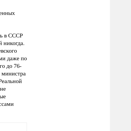
венных
ть в СССР
й никогда.
евского
ми даже по
о до 76-
о министра
 Реальной
 не
ные
ссами