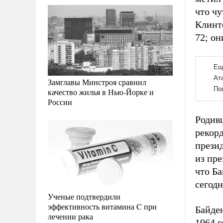
что чу
Клинт
72; о
Замглавы Минстроя сравнил
качество жилья в Нью-Йорке и
России
Родив
рекорд
прези
из пре
что Ба
сегодн
Ученые подтвердили
эффективность витамина C при
Байде
лечении рака
1964 