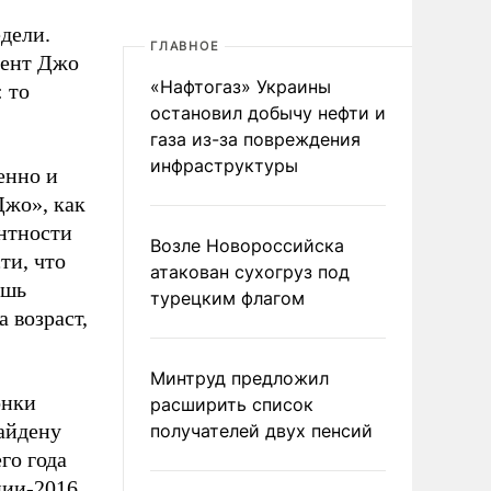
дели.
ГЛАВНОЕ
нент Джо
«Нафтогаз» Украины
 то
остановил добычу нефти и
газа из-за повреждения
инфраструктуры
енно и
Джо», как
антности
Возле Новороссийска
ти, что
атакован сухогруз под
ишь
турецким флагом
 возраст,
Минтруд предложил
онки
расширить список
айдену
получателей двух пенсий
го года
ии-2016,