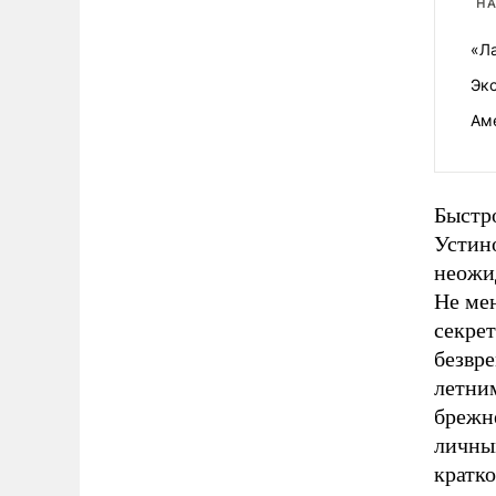
НА
«Л
Эк
Ам
Быстро
Устино
неожи
Не ме
секре
безвр
летни
брежне
личны
кратк