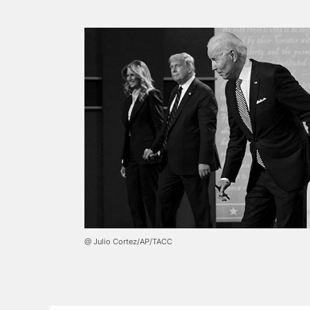
@ Julio Cortez/АР/ТАСС