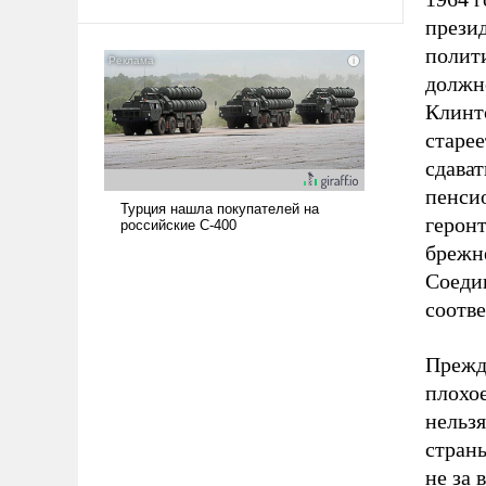
прези
полити
должн
Клинт
старее
сдават
пенси
герон
брежне
Соеди
соотв
Прежде
плохое
нельзя
страны
не за 