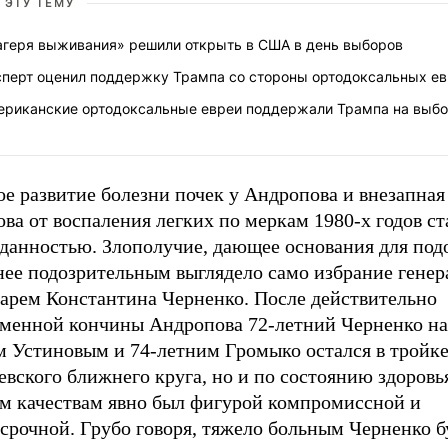
 ЭТУ ТЕМУ
агеря выживания» решили открыть в США в день выборов
сперт оценил поддержку Трампа со стороны ортодоксальных е
ериканские ортодоксальные евреи поддержали Трампа на выб
е развитие болезни почек у Андропова и внезапная
ва от воспаления легких по меркам 1980-х годов ст
данностью. Злополучие, дающее основания для под
нее подозрительным выглядело само избрание гене
тарем Константина Черненко. После действительно
еменной кончины Андропова 72-летний Черненко нар
м Устиновым и 74-летним Громыко остался в тройк
вского ближнего круга, но и по состоянию здоровья
м качествам явно был фигурой компромиссной и
осрочной. Грубо говоря, тяжело больным Черненко 