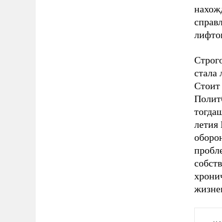
нахож
справ
лифто
Строго
стала 
Стоит
Полит
тогдаш
летия
оборо
пробле
собст
хрони
жизне