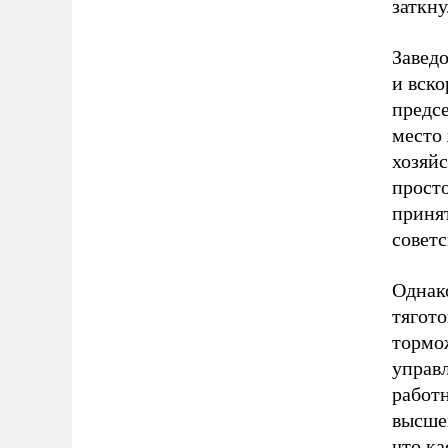
заткну
Завед
и вско
предсе
место 
хозяйс
просто
приня
советс
Однак
тягот
тормо
управ
работ
высшег
что ка