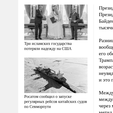
Прези
Прези
Байде
тысячи
Разниц
Три исламских государства
вообще
потеряли надежду на США
его об
Трампа
возрас
неувяд
и это 
Между
Росатом сообщил о запуске
между
регулярных рейсов китайских судов
через 
по Севморпути
метил