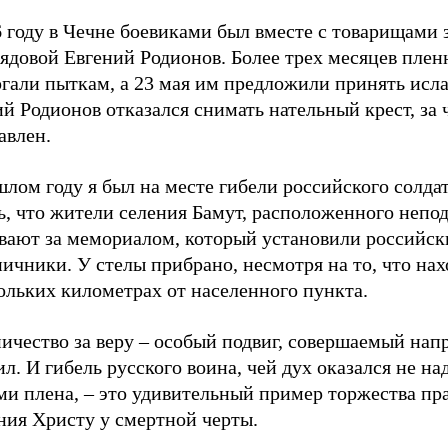
 году в Чечне боевиками был вместе с товарищами 
рядовой Евгений Родионов. Более трех месяцев пле
ргали пыткам, а 23 мая им предложили принять исл
й Родионов отказался снимать нательный крест, за 
авлен.
лом году я был на месте гибели российского солдат
ь, что жители селения Бамут, расположенного непод
вают за мемориалом, который установили российск
ичники. У стелы прибрано, несмотря на то, что нах
ольких километрах от населенного пункта.
ичество за веру – особый подвиг, совершаемый на
ил. И гибель русского воина, чей дух оказался не на
и плена, – это удивительный пример торжества пра
ния Христу у смертной черты.