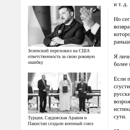
и т. д.
Но сег
возвр
которо
раньш
Зеленский переложил на США
Я личн
ответственность за свою роковую
ошибку
более 
Если 
сгуст
русск
возро
истина
сути.
Турция, Саудовская Аравия и
Пакистан создали военный союз