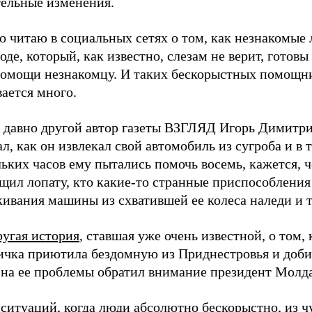
тельные изменения.
о читаю в социальных сетях о том, как незнакомые
оде, который, как известно, слезам не верит, готовы
помощи незнакомцу. И таких бескорыстных помощн
ается много.
к давно другой автор газеты ВЗГЛЯД Игорь Димитр
л, как он извлекал свой автомобиль из сугроба и в 
ьких часов ему пытались помочь восемь, кажется, ч
щил лопату, кто какие-то странные приспособления
ивания машины из схватившей ее колеса наледи и т.
ругая история
, ставшая уже очень известной, о том, 
ичка приютила бездомную из Приднестровья и доби
 на ее проблемы обратил внимание президент Молд
ситуаций, когда люди абсолютно бескорыстно, из ч