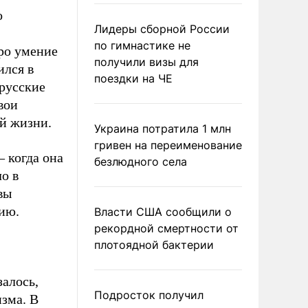
о
Лидеры сборной России
по гимнастике не
про умение
получили визы для
ился в
поездки на ЧЕ
 русские
вои
ой жизни.
Украина потратила 1 млн
гривен на переименование
– когда она
безлюдного села
о в
вы
ию.
Власти США сообщили о
рекордной смертности от
плотоядной бактерии
залось,
Подросток получил
зма. В