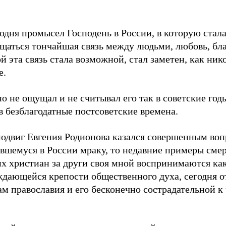
одня промысел Господень в России, в которую стал
ащаться тончайшая связь между людьми, любовь, бл
й эта связь стала возможной, стал заметен, как ник
е.
о не ощущал и не считывал его так в советские годы
в безблагодатные постсоветские времена.
подвиг Евгения Родионова казался совершенным воп
ившемуся в России мраку, то недавние примеры сме
их христиан за други своя мной воспринимаются ка
ждающейся крепости общественного духа, сегодня о
м православия и его бесконечно сострадательной к