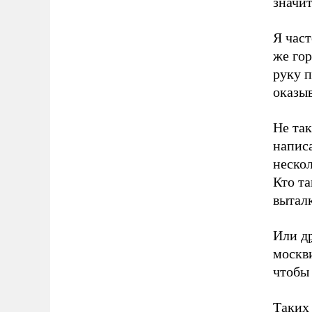
значи
Я част
же гор
руку 
оказыв
Не та
написа
нескол
Кто та
выталк
Или
д
москв
чтобы
Таких 