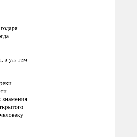
а
агодаря
огда
, а уж тем
реки
рти
к знамения
ткрытого
 человеку