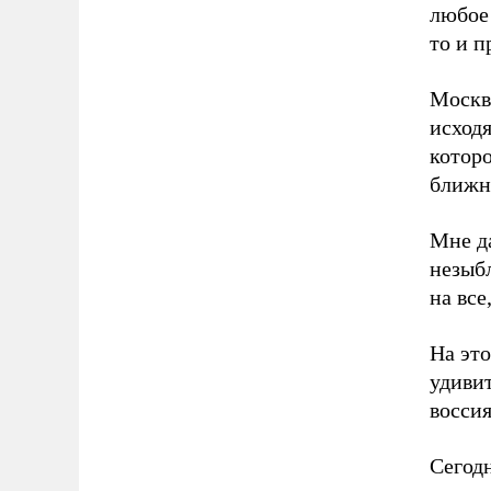
любое 
то и 
Москви
исходя
котор
ближне
Мне д
незыб
на все
На эт
удивит
воссия
Сегодн