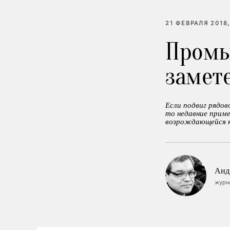
21 ФЕВРАЛЯ 2018,
Промы
замете
Если подвиг рядов
то недавние приме
возрождающейся к
Анд
журн