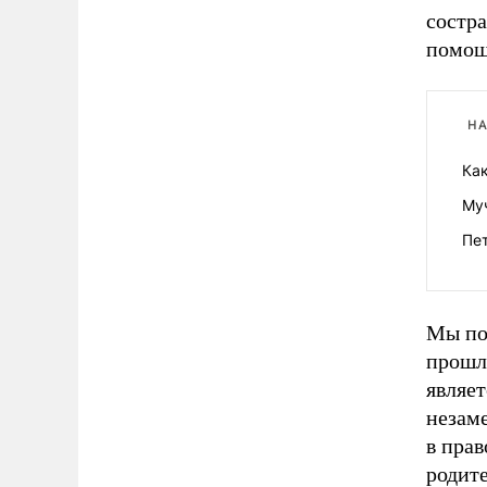
состра
помощ
НА
Как
Муч
Пет
Мы по
прошл
являет
незам
в прав
родит