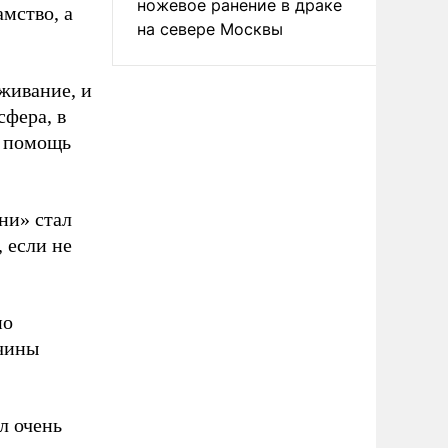
ножевое ранение в драке
мство, а
на севере Москвы
ыживание, и
сфера, в
ь помощь
ни» стал
 если не
но
ичины
л очень