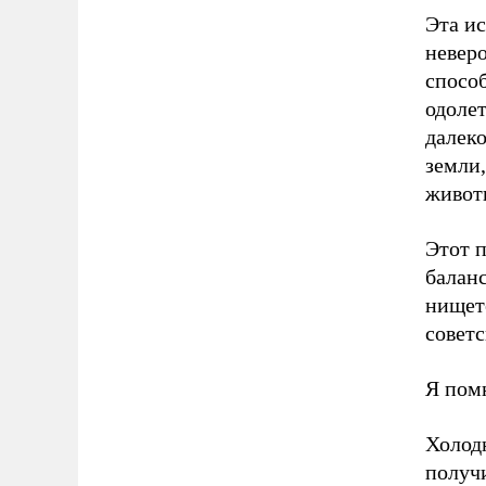
Эта ис
невер
способ
одолет
далеко
земли,
живот
Этот п
баланс
нищет
советс
Я пом
Холодн
получ