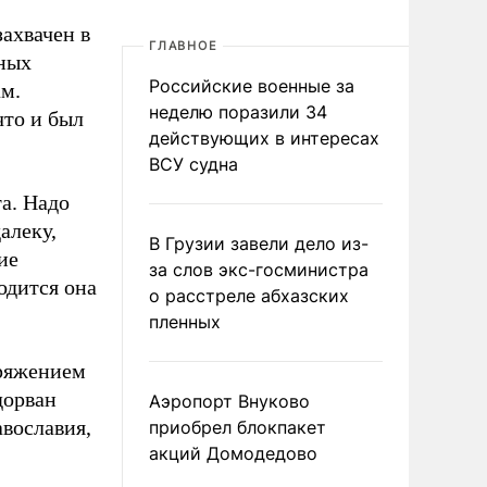
захвачен в
ГЛАВНОЕ
нных
Российские военные за
ам.
неделю поразили 34
что и был
действующих в интересах
ВСУ судна
а. Надо
алеку,
В Грузии завели дело из-
ие
за слов экс-госминистра
одится она
о расстреле абхазских
пленных
пряжением
дорван
Аэропорт Внуково
вославия,
приобрел блокпакет
акций Домодедово