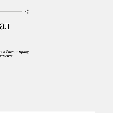
ал
я в России мраку,
намения