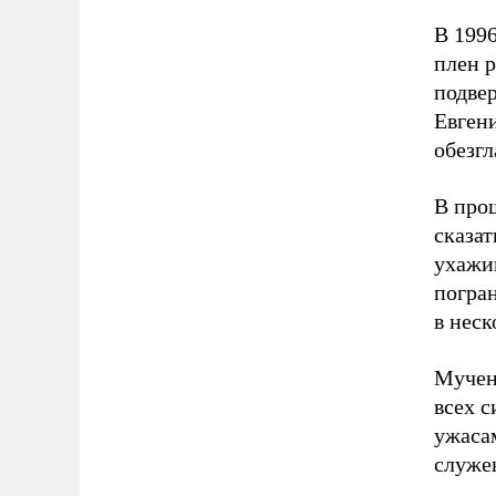
В 1996
плен 
подве
Евгени
обезгл
В прош
сказат
ухажи
погран
в неск
Мучен
всех с
ужасам
служе