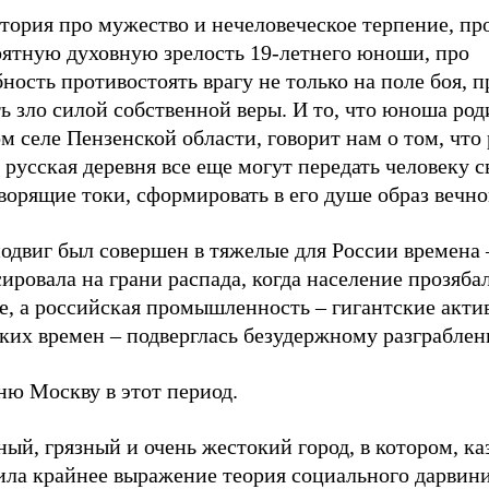
тория про мужество и нечеловеческое терпение, пр
оятную духовную зрелость 19-летнего юноши, про
ность противостоять врагу не только на поле боя, 
ь зло силой собственной веры. И то, что юноша род
м селе Пензенской области, говорит нам о том, что
 русская деревня все еще могут передать человеку с
ворящие токи, сформировать в его душе образ вечн
одвиг был совершен в тяжелые для России времена 
ировала на грани распада, когда население прозябал
е, а российская промышленность – гигантские акти
ких времен – подверглась безудержному разграблен
ню Москву в этот период.
ый, грязный и очень жестокий город, в котором, ка
ила крайнее выражение теория социального дарвини