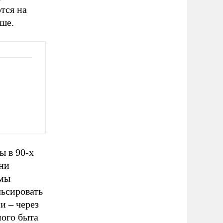
тся на
ше.
ы в 90-х
зни
 мы
льсировать
и – через
ного быта