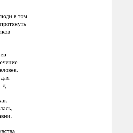
 люди в том
 протянуть
иков
иев
течение
еловек.
 для
 д.
как
лась,
авии.
увства