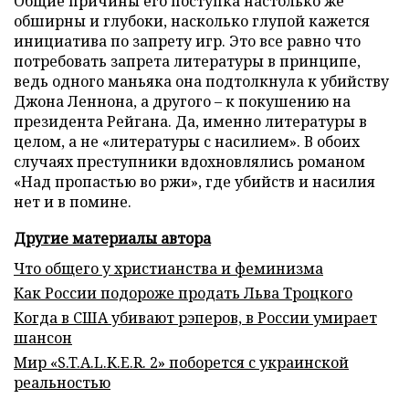
Общие причины его поступка настолько же
обширны и глубоки, насколько глупой кажется
инициатива по запрету игр. Это все равно что
потребовать запрета литературы в принципе,
ведь одного маньяка она подтолкнула к убийству
Джона Леннона, а другого – к покушению на
президента Рейгана. Да, именно литературы в
целом, а не «литературы с насилием». В обоих
случаях преступники вдохновлялись романом
«Над пропастью во ржи», где убийств и насилия
нет и в помине.
Другие материалы автора
Что общего у христианства и феминизма
Как России подороже продать Льва Троцкого
Когда в США убивают рэперов, в России умирает
шансон
Мир «S.T.A.L.K.E.R. 2» поборется с украинской
реальностью