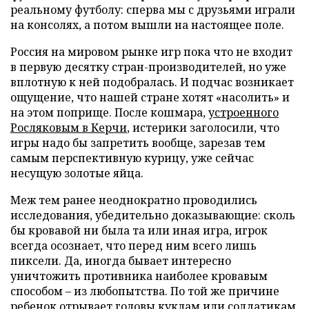
реальному футболу: сперва мы с друзьями играли
на консолях, а потом вышли на настоящее поле.
Россия на мировом рынке игр пока что не входит
в первую десятку стран-производителей, но уже
вплотную к ней подобралась. И подчас возникает
ощущение, что нашей стране хотят «насолить» и
на этом поприще. После кошмара,
устроенного
Росляковым в Керчи
, истерики заголосили, что
игры надо бы запретить вообще, зарезав тем
самым перспективную курицу, уже сейчас
несущую золотые яйца.
Меж тем ранее неоднократно проводились
исследования, убедительно доказывающие: сколь
бы кровавой ни была та или иная игра, игрок
всегда осознает, что перед ним всего лишь
пиксели. Да, иногда бывает интересно
уничтожить противника наиболее кровавым
способом – из любопытства. По той же причине
ребенок отрывает головы куклам или солдатикам,