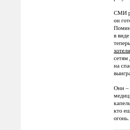
СМИ р
он го
Помину
в вид
теперь
хотел
сетям 
на спа
выигра
Они – 
медици
капель
кто е
огонь.