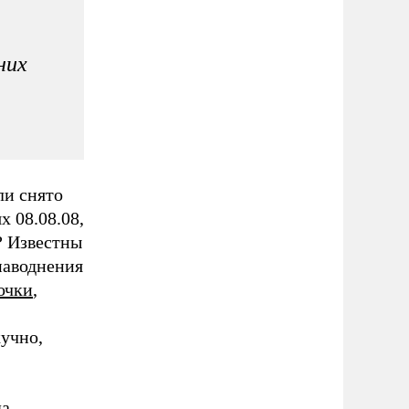
них
ли снято
х 08.08.08,
? Известны
 наводнения
очки
,
учно,
да