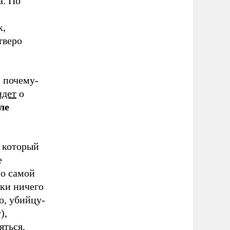
а. По
к,
тверо
, почему-
идет
о
ле
 который
е
 о самой
ски ничего
о, убийцу-
),
яться.