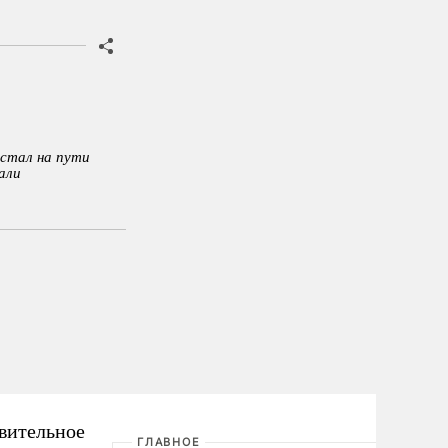
встал на пути
али
ивительное
ГЛАВНОЕ