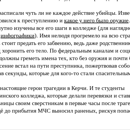
асписали чуть ли не каждое действие убийцы. Изве
товился к преступлению и
какое у него было оружие
.
тно изучены все его шаги в колледже (для наглядн
е
инфографики
). Имя нелюдя прогремело на всю стра
 стоит предать его забвению, ведь даже родственн
и
хоронить его тело. По федеральным каналам и со
должны греметь имена тех, кто без оружия и почти
сение встал на пути преступника, пожертвовав собо
в секунды, которые для кого-то стали спасительны
настоящие герои трагедии в Керчи. И те студенты
нского колледжа, которые делали перевязки и став
ницы своим сверстникам в первые часы после траге
щё до прибытия МЧС выносил раненых, рискуя попа