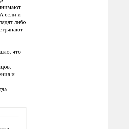
ринимают
А если и
лядят либо
 стряпают
шло, что
нцов,
ения и
гда
когда