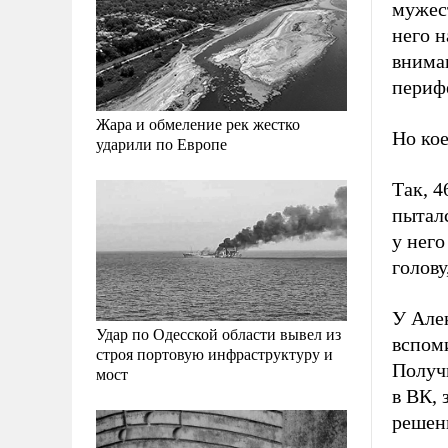
мужест
него н
внима
периф
Жара и обмеление рек жестко
Но кое
ударили по Европе
Так, 
пытал
у него
голову
У Але
Удар по Одесской области вывел из
вспом
строя портовую инфраструктуру и
Получ
мост
в ВК,
решен