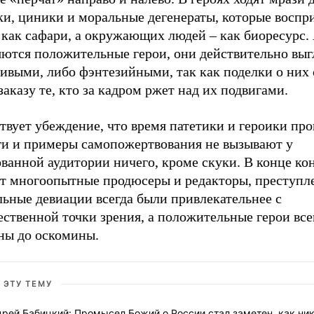
ки, циники и моральные дегенераты, которые восп
как сафари, а окружающих людей – как биоресурс. 
яются положительные герои, они действительно выг
ивыми, либо фэнтезийными, так как поделки о них
заказу те, кто за кадром ржет над их подвигами.
вует убеждение, что время патетики и героики про
ги и примеры самопожертвования не вызывают у
ванной аудитории ничего, кроме скуки. В конце ко
ят многоопытные продюсеры и редакторы, преступл
льные девиации всегда были привлекательнее с
ственной точки зрения, а положительные герои все
ны до оскомины.
 ЭТУ ТЕМУ
рей Бабицкий: Промысел Божий о России стал заметен, как ни