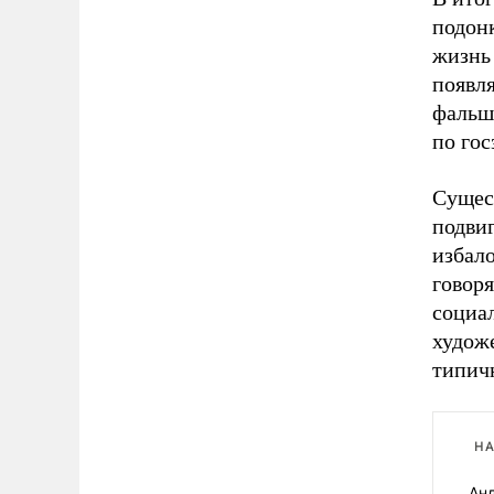
подон
жизнь 
появл
фальш
по гос
Сущест
подви
избало
говор
социа
художе
типич
НА
Анд