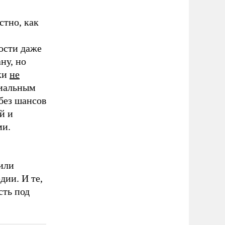
стно, как
ости даже
ну, но
ики
не
циальным
 без шансов
й и
ми.
или
дии. И те,
сть под