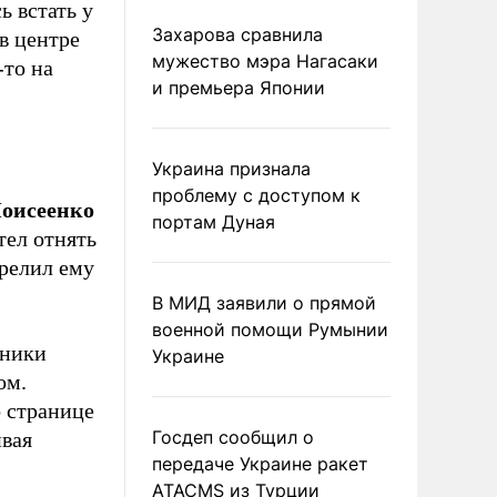
ь встать у
Захарова сравнила
 в центре
мужество мэра Нагасаки
-то на
и премьера Японии
Украина признала
проблему с доступом к
оисеенко
портам Дуная
тел отнять
трелил ему
В МИД заявили о прямой
военной помощи Румынии
сники
Украине
ом.
о странице
Госдеп сообщил о
вая
передаче Украине ракет
ATACMS из Турции