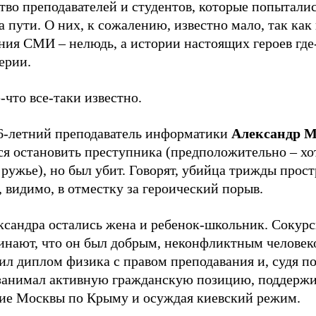
во преподавателей и студентов, которые попыталис
а пути. О них, к сожалению, известно мало, так как
ния СМИ – нелюдь, а истории настоящих героев где
ерии.
-что все-таки известно.
46-летний преподаватель информатики
Александр М
ся остановить преступника (предположительно – хо
 ружье), но был убит. Говорят, убийца трижды прос
, видимо, в отместку за героический порыв.
ксандра остались жена и ребенок-школьник. Сокур
инают, что он был добрым, неконфликтным человек
ил диплом физика с правом преподавания и, судя п
 занимал активную гражданскую позицию, поддержи
ие Москвы по Крыму и осуждая киевский режим.