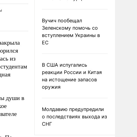
Вучич пообещал
Зеленскому помочь со
вступлением Украины в
 закрыла
ЕС
ворился
ась из
В США испугались
 студентам
реакции России и Китая
дная
на истощение запасов
оружия
ты души в
кое
Молдавию предупредили
вателе
о последствиях выхода из
СНГ