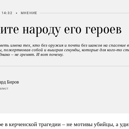
 14:32
•
МНЕНИЕ
ите народу его героев
еть имена тех, кто без оружия и почти без шансов на спасение 
ы, пожертвовав собой и выиграв секунды, которые для кого-то ст
нако – не гремят. И вот почему.
ард Биров
алист
е в керченской трагедии – не мотивы убийцы, а уд