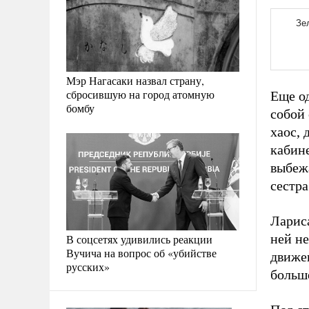
Мэр Нагасаки назвал страну,
сбросившую на город атомную
Еще о
бомбу
собой 
хаос, 
кабине
выбежа
сестр
Лариса
ней не
В соцсетях удивились реакции
Вучича на вопрос об «убийстве
движен
русских»
больш