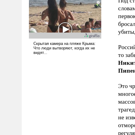
Под ст
словам
первок
бросал
убиты,
Росси
то заб
Никит
Пипен
Это ч
многое
массов
трагед
не изв
отморо
регуля