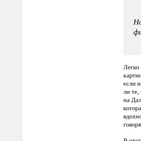
Но
фи
Легко
картин
если н
ли те,
на Да
котора
вдохн
говоря
В итог