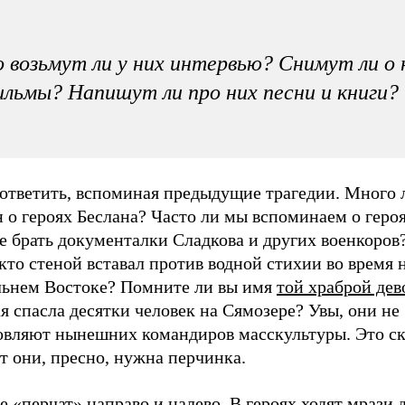
 возьмут ли у них интервью? Снимут ли о 
льмы? Напишут ли про них песни и книги?
 ответить, вспоминая предыдущие трагедии. Много 
 о героях Беслана? Часто ли мы вспоминаем о героя
е брать документалки Сладкова и других военкоров
 кто стеной вставал против водной стихии во время
льнем Востоке? Помните ли вы имя
той храброй дев
я спасла десятки человек на Сямозере? Увы, они не
овляют нынешних командиров масскультуры. Это ск
т они, пресно, нужна перчинка.
е «перчат» направо и налево. В героях ходят мрази 