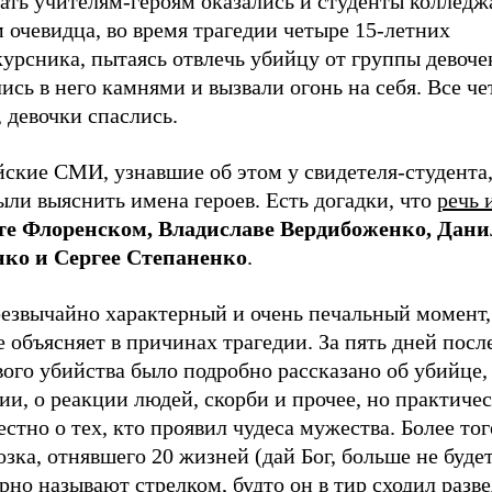
ать учителям-героям оказались и студенты колледж
 очевидца, во время трагедии четыре 15-летних
урсника, пытаясь отвлечь убийцу от группы девоче
ись в него камнями и вызвали огонь на себя. Все че
 девочки спаслись.
йские СМИ, узнавшие об этом у свидетеля-студента
ыли выяснить имена героев. Есть догадки, что
речь 
е Флоренском, Владиславе Вердибоженко, Дани
ко и Сергее Степаненко
.
резвычайно характерный и очень печальный момент,
 объясняет в причинах трагедии. За пять дней посл
ого убийства было подробно рассказано об убийце,
ии, о реакции людей, скорби и прочее, но практиче
естно о тех, кто проявил чудеса мужества. Более тог
зка, отнявшего 20 жизней (дай Бог, больше не будет
рно называют стрелком, будто он в тир сходил разве