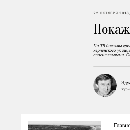
22 ОКТЯБРЯ 2018,
Покаж
По ТВ должны грем
керченского убийц
спасительными. Од
Эду
журн
Главно