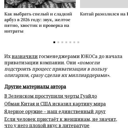
Как выбрать спелый и сладкий
Китай разозлился на 
арбуз в 2026 году: звук, желтое
пятно, хвостик и проверка на
нитраты
Их
назначили
госменеджерами ЮКОСа до начала
приватизации компании. Они
«помогли
подстроить процесс приватизации в пользу
олигархов, сразу сделав их миллиардерами».
Другие материалы автора
В Зеленском проступили черты Гуайдо
Обман Китая и США исказил картину мира
Ядерное оружие – наш единственный друг
Если человек пристаёт к женщинам, не значит,
что у него плохой вкус в литературе