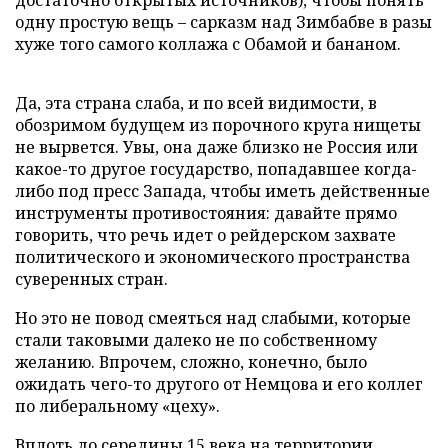
достаточно открытых источников), чтобы понять
одну простую вещь – сарказм над Зимбабве в разы
хуже того самого коллажа с Обамой и бананом.
Да, эта страна слаба, и по всей видимости, в
обозримом будущем из порочного круга нищеты
не вырвется. Увы, она даже близко не Россия или
какое-то другое государство, попадавшее когда-
либо под пресс Запада, чтобы иметь действенные
инструменты противостояния: давайте прямо
говорить, что речь идет о рейдерском захвате
политического и экономического пространства
суверенных стран.
Но это не повод смеяться над слабыми, которые
стали таковыми далеко не по собственному
желанию. Впрочем, сложно, конечно, было
ожидать чего-то другого от Немцова и его коллег
по либеральному «цеху».
Вплоть до середины 15 века на территории