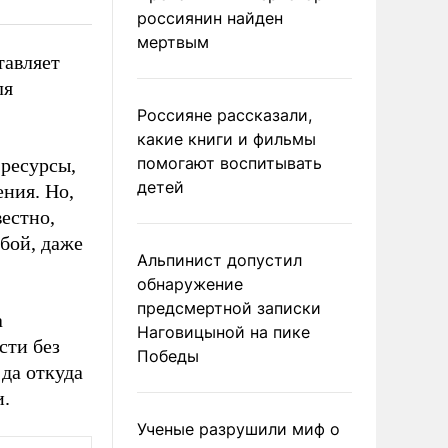
россиянин найден
мертвым
тавляет
ля
Россияне рассказали,
какие книги и фильмы
помогают воспитывать
 ресурсы,
детей
ения. Но,
вестно,
бой, даже
Альпинист допустил
обнаружение
предсмертной записки
а
Наговицыной на пике
сти без
Победы
да откуда
и.
Ученые разрушили миф о