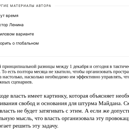
УГИЕ МАТЕРИАЛЫ АВТОРА
нут время
ктор Ленина
силовом варианте
орить о глобальном
 принципиальной разницы между 1 декабря и сегодня в тактиче
. То есть полтора месяца не хватило, чтобы организовать простр
 настолько, насколько необходимо им эффективно управлять, чт
жных сценариев.
оде власть имеет картинку, которая объясняет необ
чивания свобод и основания для штурма Майдана. С
 власть не будет затягивать с этим. А если же допуст
ьную мысль, что власть организовала эту провокац
гает решить эту задачу.