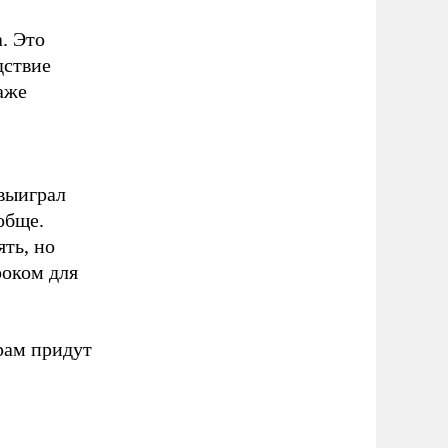
. Это
дствие
аже
 выиграл
обще.
ть, но
роком для
ерам придут