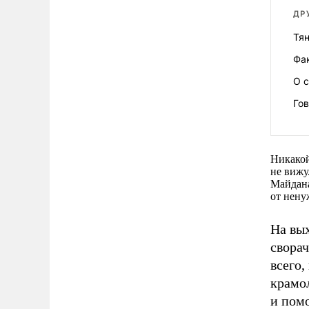
ДР
Тя
Фа
О 
Гов
Никакой
не вижу
Майдана
от нену
На вых
свора
всего,
крамол
и помо