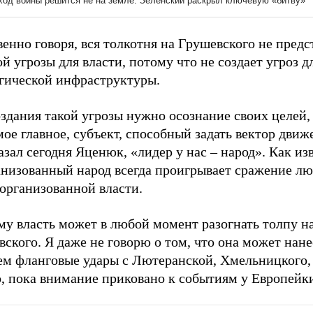
енно говоря, вся толкотня на Грушевского не предс
й угрозы для власти, потому что не создает угроз д
егической инфраструктуры.
здания такой угрозы нужно осознание своих целей,
мое главное, субъект, способный задать вектор движ
азал сегодня Яценюк, «лидер у нас – народ». Как из
анизованный народ всегда проигрывает сражение лю
организованной власти.
му власть может в любой момент разогнать толпу н
ского. Я даже не говорю о том, что она может нане
ем фланговые удары с Лютеранской, Хмельницкого, 
о, пока внимание приковано к событиям у Европейк