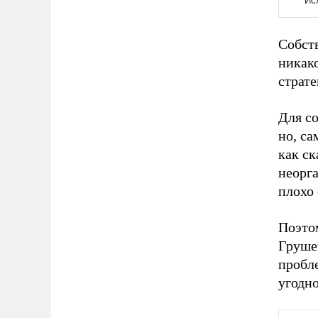
Собств
никако
страт
Для со
но, са
как ск
неорг
плохо 
Поэто
Грушев
пробл
угодн