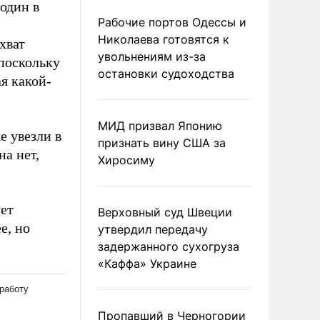
 один в
Рабочие портов Одессы и
Николаева готовятся к
хват
увольнениям из-за
 поскольку
остановки судоходства
я какой-
МИД призвал Японию
е увезли в
признать вину США за
на нет,
Хиросиму
ет
Верховный суд Швеции
е, но
утвердил передачу
задержанного сухогруза
«Каффа» Украине
Пропавший в Черногории