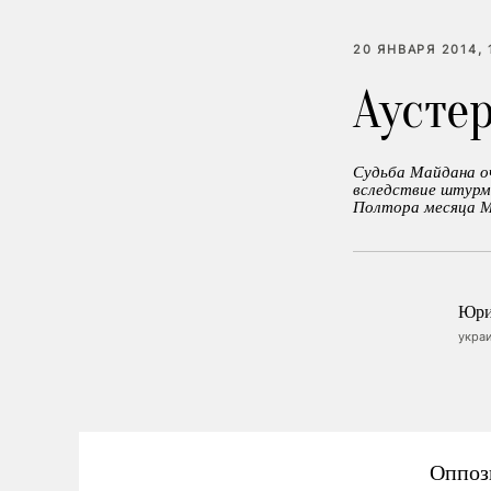
20 ЯНВАРЯ 2014, 
Аусте
Судьба Майдана оч
вследствие штурма
Полтора месяца М
Юри
укра
Оппоз