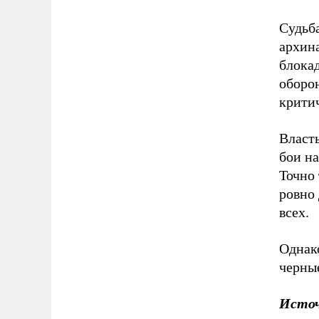
Судьба
архина
блокад
оборон
критич
Власть
бои на
Точно
ровно
всех.
Однако
черны
Исто