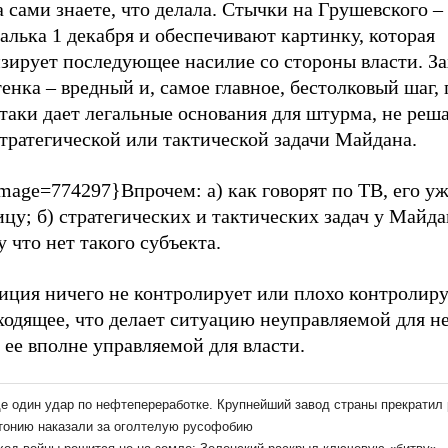
 сами знаете, что делала. Стычки на Грушевского –
алька 1 декабря и обеспечивают картинку, которая
зирует последующее насилие со стороны власти. За
енка – вредный и, самое главное, бестолковый шаг,
таки дает легальные основания для штурма, не реша
тратегической или тактической задачи Майдана.
mage=774297}Впрочем: а) как говорят по ТВ, его уж
цу; б) стратегических и тактических задач у Майда
 что нет такого субъекта.
иция ничего не контролирует или плохо контролиру
одящее, что делает ситуацию неуправляемой для не
 ее вполне управляемой для власти.