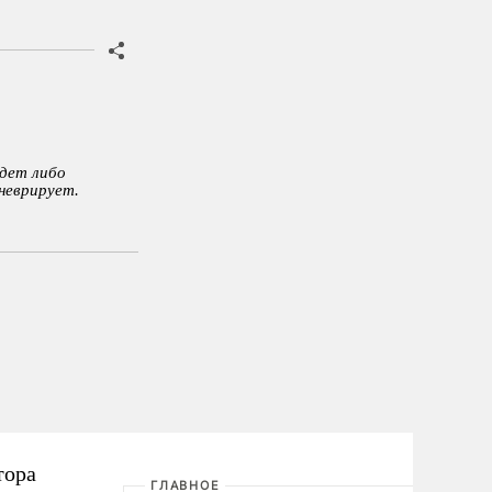
адет либо
неврирует.
тора
ГЛАВНОЕ