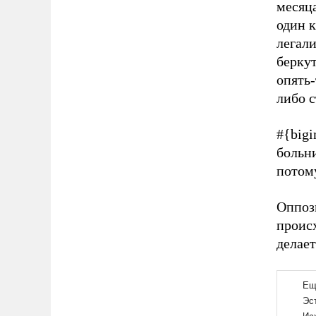
месяца
один к
легали
беркут
опять-
либо с
#{bigi
больни
потому
Оппоз
происх
делает