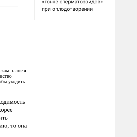
«гонке сперматозоидов»
при оплодотворении
ском плане я
анство
обы уходить
ходимость
корее
ить
ию, то она