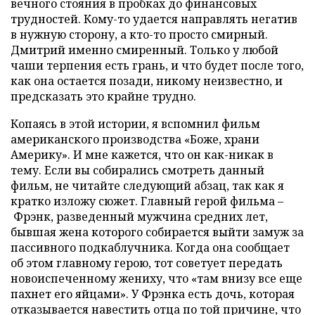
вечного стояния в пробках до финансовых
трудностей. Кому-то удается направлять негатив
в нужную сторону, а кто-то просто смирный.
Дмитрий именно смиренный. Только у любой
чаши терпения есть грань, и что будет после того,
как она остается позади, никому неизвестно, и
предсказать это крайне трудно.
Копаясь в этой истории, я вспомнил фильм
американского производства «Боже, храни
Америку». И мне кажется, что он как-никак в
тему. Если вы собирались смотреть данный
фильм, не читайте следующий абзац, так как я
кратко изложу сюжет. Главный герой фильма
–
Фрэнк, разведенный мужчина средних лет,
бывшая жена которого собирается выйти замуж за
пассивного подкаблучника. Когда она сообщает
об этом главному герою, тот советует передать
новоиспеченному жениху, что «там внизу все еще
пахнет его яйцами». У Фрэнка есть дочь, которая
отказывается навестить отца по той причине, что