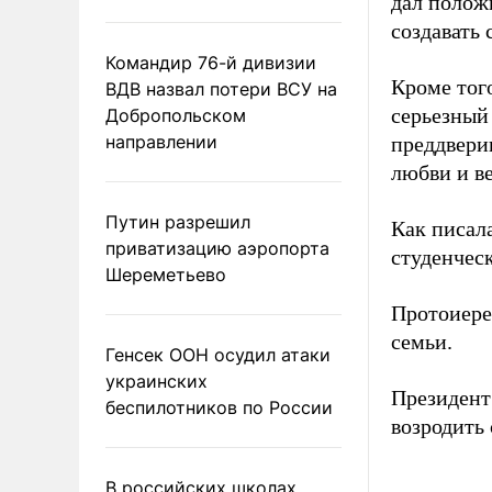
дал полож
создавать
Командир 76-й дивизии
Кроме тог
ВДВ назвал потери ВСУ на
серьезный 
Добропольском
направлении
преддвери
любви и ве
Путин разрешил
Как писал
приватизацию аэропорта
студенческ
Шереметьево
Протоиере
семьи.
Генсек ООН осудил атаки
украинских
Президент
беспилотников по России
возродить
В российских школах