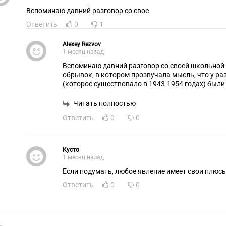
Вспоминаю давний разговор со свое
Ответить
0
1
Alexey Rezvov
1 месяц назад
Вспоминаю давний разговор со своей школьной у
обрывок, в котором прозвучала мысль, что у ра
(которое существовало в 1943-1954 годах) был
Читать полностью
Ответить
0
0
Кусто
1 месяц назад
Если подумать, любое явление имеет свои п
Ответить
0
0