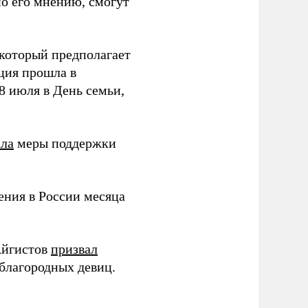
о его мнению, смогут
 который предполагает
нция прошла в
8 июля в День семьи,
ала
меры поддержки
ния в России месяца
Айгистов
призвал
 благородных девиц.