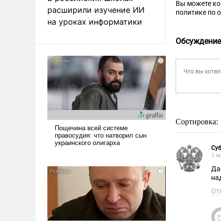
Вы можете к
расширили изучение ИИ
политике по 
на уроках информатики
Обсуждение
Сортировка:
Су
1 м
Да
на
От