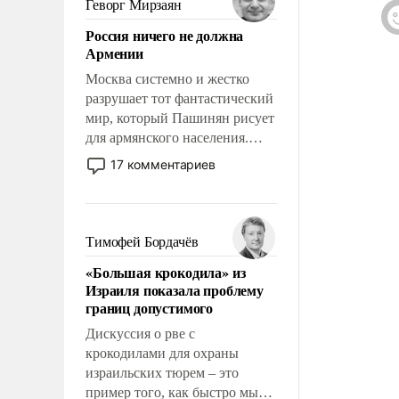
Геворг Мирзаян
означает многолетний период
Россия ничего не должна
уязвимости США, например,
Армении
перед Китаем.
Москва системно и жестко
разрушает тот фантастический
мир, который Пашинян рисует
для армянского населения.
Мир, где политические
17 комментариев
прожекты будут безусловно
оплачиваться за счет
российских
налогоплательщиков и где
Тимофей Бордачёв
Еревану за свои поступки не
«Большая крокодила» из
нужно отвечать.
Израиля показала проблему
границ допустимого
Дискуссия о рве с
крокодилами для охраны
израильских тюрем – это
пример того, как быстро мы