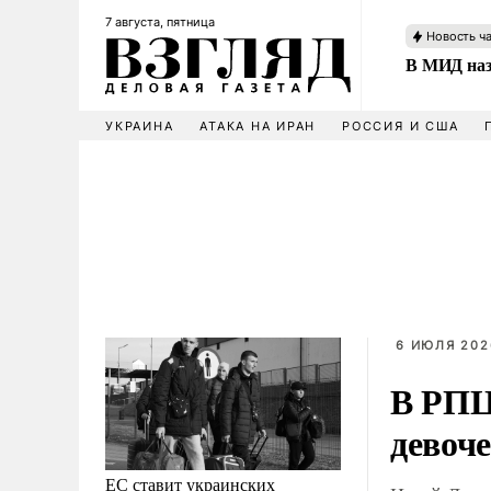
7 августа, пятница
Новость ч
В МИД наз
УКРАИНА
АТАКА НА ИРАН
РОССИЯ И США
6 ИЮЛЯ 202
В РПЦ
девоч
ЕС ставит украинских