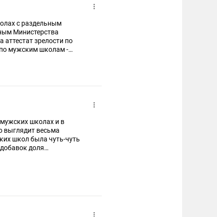
колах с раздельным
нным Министерства
 аттестат зрелости по
 по мужским школам -
вших медали, составляло в
емя как в школах
 мужских школах и в
то выглядит весьма
ких школ была чуть-чуть
 Вдобавок доля
колах была существенно
за).