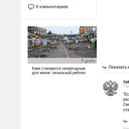
двигаемся по пути
9 комментариев
революционных изменений.
То, что несколько лет назад
было образом для
псевдонаучной фантастики,
стало всерьез обсуждаемой
идеей.
Показать 
Су
1 м
"Е
ра
Се
ст
об
ст