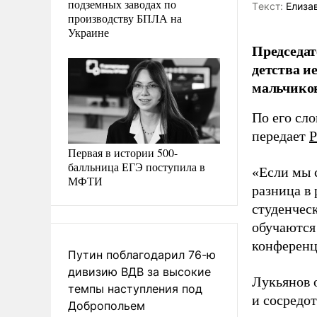
подземных заводах по
Tекст:
Елиза
производству БПЛА на
Украине
Председат
детства и
мальчиков
По его сло
передает
Р
Первая в истории 500-
балльница ЕГЭ поступила в
«Если мы с
МФТИ
разница в
студенческ
обучаются
конференц
Путин поблагодарил 76-ю
дивизию ВДВ за высокие
Лукьянов 
темпы наступления под
и сосредо
Добропольем