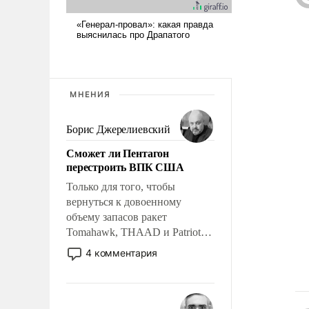
МНЕНИЯ
Борис Джерелиевский
Сможет ли Пентагон
перестроить ВПК США
Только для того, чтобы
вернуться к довоенному
объему запасов ракет
Tomahawk, THAAD и Patriot
США потребуется более трех
4 комментария
лет. Даже небольшая война с
Ираном опустошила
американские арсеналы.
Сложившаяся ситуация