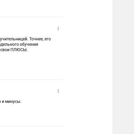
чительницей. Точнее, его
здельного обучения
и свои ПЛЮСЫ.
люсы и минусы.