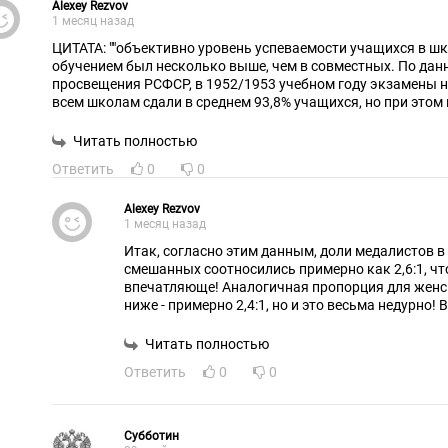
Alexey Rezvov
1 месяц назад
ЦИТАТА: ""объективно уровень успеваемости учащихся в ш
обучением был несколько выше, чем в совместных. По да
просвещения РСФСР, в 1952/1953 учебном году экзамены на
всем школам сдали в среднем 93,8% учащихся, но при этом
97,6%, а по женским - 97,4%. Количество учащихся, получи
1953 г. в мужских школах 11,6%, в женских - 10,5%, в то вр
Читать полностью
совместного обучения лишь 4,4%"
Ответить
0
0
Alexey Rezvov
1 месяц назад
Итак, согласно этим данным, доли медалистов в
смешанных соотносились примерно как 2,6:1, ч
впечатляюще! Аналогичная пропорция для женс
ниже - примерно 2,4:1, но и это весьма недурно!
НЕАТТЕСТОВАННЫХ в и мужских, и в женских ш
ниже, чем в смешанных (примерно в 2,6 и в 2,4 ра
Читать полностью
Ответить
0
0
Субботин