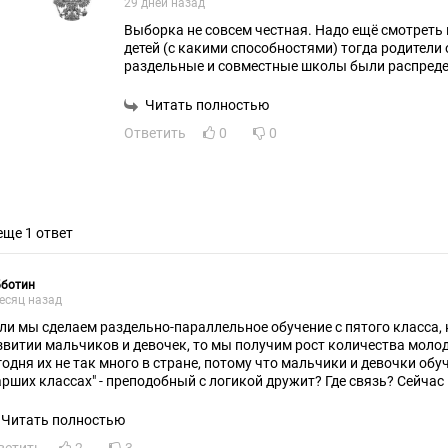
29 дней назад
Выборка не совсем честная. Надо ещё смотреть 
детей (с какими способностями) тогда родители 
раздельные и совместные школы были распреде
Читать полностью
Ответить
0
0
еще 1 ответ
бботин
есяц назад
сли мы сделаем раздельно-параллельное обучение с пятого класса, 
звитии мальчиков и девочек, то мы получим рост количества молод
годня их не так много в стране, потому что мальчики и девочки об
арших классах" - преподобный с логикой дружит? Где связь? Сейчас
щения почти не имеет, только через интернет. Так он хочет, чтобы
ало?
Читать полностью