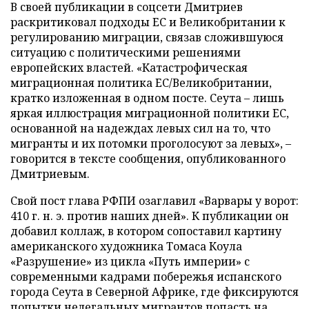
В своей публикации в соцсети Дмитриев
раскритиковал подходы ЕС и Великобритании к
регулированию миграции, связав сложившуюся
ситуацию с политическими решениями
европейских властей. «Катастрофическая
миграционная политика ЕС/Великобритании,
кратко изложенная в одном посте. Сеута – лишь
яркая иллюстрация миграционной политики ЕС,
основанной на надеждах левых сил на то, что
мигранты и их потомки проголосуют за левых», –
говорится в тексте сообщения, опубликованного
Дмитриевым.
Свой пост глава РФПИ озаглавил «Варвары у ворот:
410 г. н. э. против наших дней». К публикации он
добавил коллаж, в котором сопоставил картину
американского художника Томаса Коула
«Разрушение» из цикла «Путь империи» с
современными кадрами побережья испанского
города Сеута в Северной Африке, где фиксируются
попытки нелегальных мигрантов попасть на