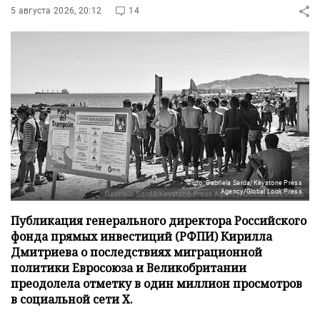
5 августа 2026, 20:12
14
Фото: Gabriela Sarda/Keystone Press
Agency/Global Look Press
Публикация генерального директора Российского
фонда прямых инвестиций (РФПИ) Кирилла
Дмитриева о последствиях миграционной
политики Евросоюза и Великобритании
преодолела отметку в один миллион просмотров
в социальной сети X.