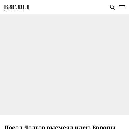
Посол Долгов высмеял идею Европы