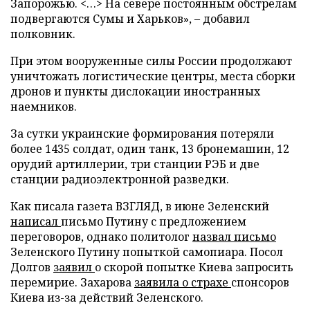
Запорожью. <…> На севере постоянным обстрелам
подвергаются Сумы и Харьков», – добавил
полковник.
При этом вооруженные силы России продолжают
уничтожать логистические центры, места сборки
дронов и пункты дислокации иностранных
наемников.
За сутки украинские формирования потеряли
более 1435 солдат, один танк, 13 бронемашин, 12
орудий артиллерии, три станции РЭБ и две
станции радиоэлектронной разведки.
Как писала газета ВЗГЛЯД, в июне Зеленский
написал
письмо Путину с предложением
переговоров, однако политолог
назвал письмо
Зеленского Путину попыткой самопиара. Посол
Долгов
заявил
о скорой попытке Киева запросить
перемирие. Захарова
заявила о страхе
спонсоров
Киева из-за действий Зеленского.