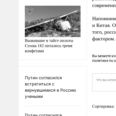
современн
Напомним
и Китая. 
того, рос
фактором.
Выжившие в тайге пилоты
Cessna 182 питались тремя
конфетами
Вы можете к
политике по 
Путин согласился
встретиться с
вернувшимися в Россию
учеными
Сортировка:
Путин согласился