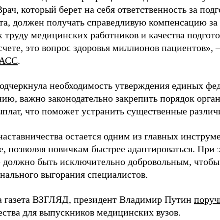
Врач, который берет на себя ответственность за под
та, должен получать справедливую компенсацию за э
 труду медицинских работников и качества подготов
чете, это вопрос здоровья миллионов пациентов», 
АСС
.
одчеркнула необходимость утверждения единых фед
нию, важно законодательно закрепить порядок орга
ыплат, что поможет устранить существенные различ
наставничества остается одним из главных инструм
, позволяя новичкам быстрее адаптироваться. При 
 должно быть исключительно добровольным, чтобы 
нального выгорания специалистов.
а газета ВЗГЛЯД, президент Владимир Путин
поруч
ества для выпускников медицинских вузов.