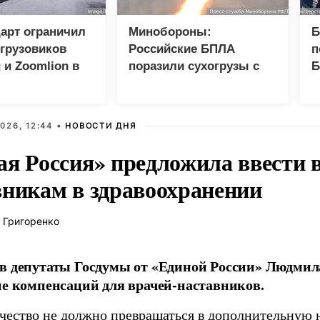
арт ограничил
Минобороны:
Б
грузовиков
Российские БПЛА
п
 и Zoomlion в
поразили сухогрузы с
Б
оружием ВСУ
Э
026, 12:44 •
НОВОСТИ ДНЯ
ая Россия» предложила ввести
вникам в здравоохранении
 Григоренко
в депутаты Госдумы от «Единой России» Людми
ие компенсаций для врачей-наставников.
чество не должно превращаться в дополнительную