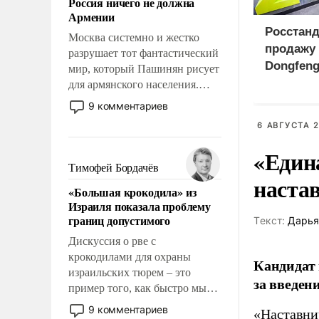
Россия ничего не должна
уязвимости США, например,
Армении
перед Китаем.
Росстанд
Москва системно и жестко
продажу 
разрушает тот фантастический
Dongfeng
мир, который Пашинян рисует
России
для армянского населения.
Мир, где этому населению все
9 комментариев
должны просто по
6 АВГУСТА 2
определению, где его
политические прожекты будут
«Един
беспрекословно оплачиваться
Тимофей Бордачёв
наста
за счет российских
«Большая крокодила» из
налогоплательщиков и где за
Израиля показала проблему
свои поступки не нужно
границ допустимого
Tекст:
Дарья
отвечать.
Дискуссия о рве с
крокодилами для охраны
Кандидат 
израильских тюрем – это
за введен
пример того, как быстро мы
двигаемся по пути
9 комментариев
«Наставни