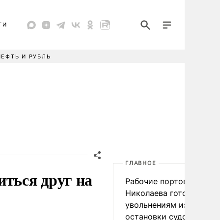
ТИ
НЕФТЬ И РУБЛЬ
ГЛАВНОЕ
иться друг на
Рабочие портов Одессы
Николаева готовятся к
увольнениям из-за
остановки судоходства