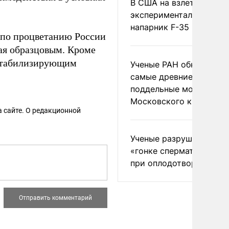
В США на взлете разби
экспериментальный др
напарник F-35
 по процветанию России
ая образцовым. Кроме
стабилизирующим
Ученые РАН обнаружил
самые древние
поддельные монеты
Московского княжеств
 сайте. О редакционной
Ученые разрушили миф
«гонке сперматозоидов
при оплодотворении