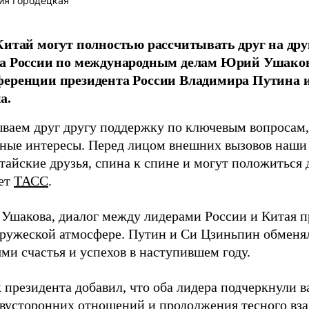
ия Городецкая
Китай могут полностью рассчитывать друг на др
а России по международным делам Юрий Ушаков,
ференции президента России Владимира Путина 
а.
ваем друг другу поддержку по ключевым вопросам
ные интересы. Перед лицом внешних вызовов наши 
тайские друзья, спина к спине и могут положиться д
ает
ТАСС
.
 Ушакова, диалог между лидерами России и Китая п
дружеской атмосфере. Путин и Си Цзиньпин обмен
ми счастья и успехов в наступившем году.
президента добавил, что оба лидера подчеркнули 
двусторонних отношений и продолжения тесного вза