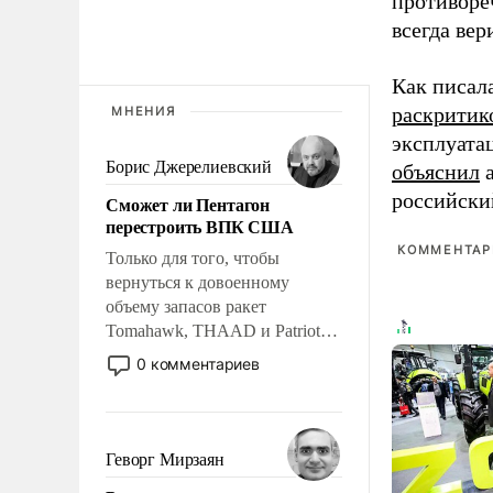
противоре
всегда вер
Как писал
раскритик
МНЕНИЯ
эксплуата
Борис Джерелиевский
объяснил
а
российски
Сможет ли Пентагон
перестроить ВПК США
КОММЕНТАРИ
Только для того, чтобы
вернуться к довоенному
объему запасов ракет
Tomahawk, THAAD и Patriot
США потребуется более трех
0 комментариев
лет. Даже небольшая война с
Ираном опустошила
американские арсеналы.
Сложившаяся ситуация
Геворг Мирзаян
означает многолетний период