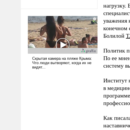
революционных изменений.
нагрузку. 
То, что несколько лет назад
специалис
было образом для
псевдонаучной фантастики,
уважения к
стало всерьез обсуждаемой
конечном с
идеей.
Болилой
Т
Политик п
По ее мне
систему в
Институт 
в медицине
программе
профессио
Как писал
наставнич