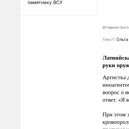
памятнику ВСУ
@ Гавриил Григ
Tекст:
Ольга
Латвийска
руки оруж
Артистка 
иноагентом
вопрос о 
ответ. «Я 
При этом з
кровопрол