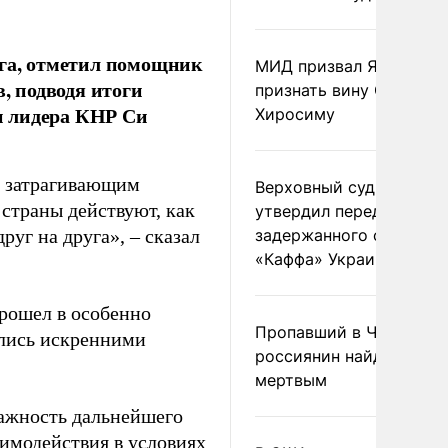
уга, отметил помощник
МИД призвал Японию
 подводя итоги
признать вину США за
и лидера КНР Си
Хиросиму
, затрагивающим
Верховный суд Швеции
страны действуют, как
утвердил передачу
руг на друга», – сказал
задержанного сухогруз
«Каффа» Украине
рошел в особенно
Пропавший в Черногор
ялись искренними
россиянин найден
мертвым
важность дальнейшего
имодействия в условиях