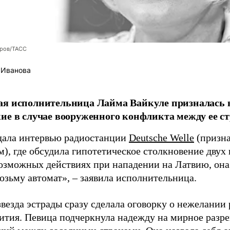
оров/ТАСС
 Иванова
я исполнительница Лайма Вайкуле призналась в
ие в случае вооруженного конфликта между ее ст
дала интервью радиостанции
Deutsche Welle
(призна
), где обсудила гипотетическое столкновение двух 
возможных действиях при нападении на Латвию, она
возьму автомат», – заявила исполнительница.
везда эстрады сразу сделала оговорку о нежелании
ития. Певица подчеркнула надежду на мирное раз