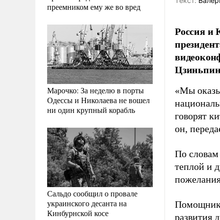
Tекст:
Валер
преемником ему же во вред
Россия и 
президент
видеокон
Цзиньпин
Марочко: За неделю в порты
«Мы оказы
Одессы и Николаева не вошел
националь
ни один крупный корабль
говорят ки
он, перед
По словам
теплой и 
пожелания
Сальдо сообщил о провале
украинского десанта на
Помощник 
Кинбурнской косе
развития 