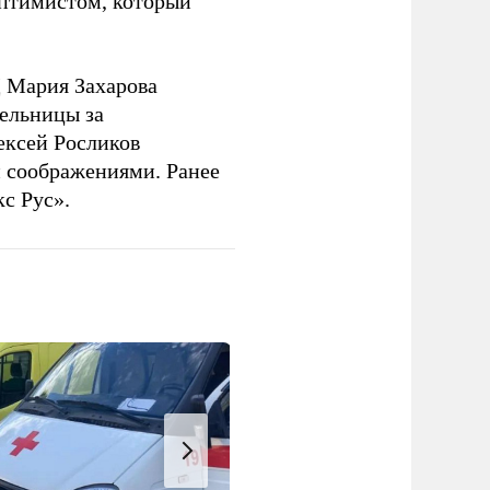
оптимистом, который
 Мария Захарова
ельницы за
ексей Росликов
 соображениями. Ранее
с Рус».