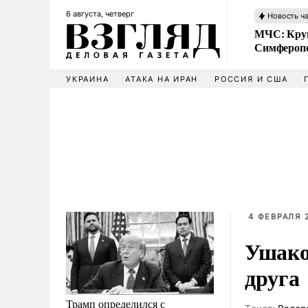
6 августа, четверг
Новость ч
МЧС: Кру
Симфероп
УКРАИНА
АТАКА НА ИРАН
РОССИЯ И США
4 ФЕВРАЛЯ 2
Ушако
друга
Трамп определился с