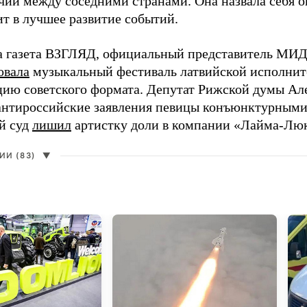
чий между соседними странами. Она назвала себя 
ит в лучшее развитие событий.
а газета ВЗГЛЯД, официальный представитель МИД
овала
музыкальный фестиваль латвийской исполнит
цию советского формата. Депутат Рижской думы Ал
нтироссийские заявления певицы конъюнктурными
й суд
лишил
артистку доли в компании «Лайма-Люк
И (83)
▼