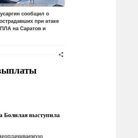
усаргин сообщил о
Зеленский: Киев
острадавших при атаке
атаковали
ПЛА на Саратов и
баллистические ракеты
нгельс
и 115 беспилотников
 выплаты
ла Болилая выступила
 неоплачиваемую