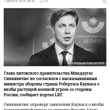
7 августа 2026, 08:35
15
Фото: Mindaugas Kulbis/AP/TASS
Глава литовского правительства Миндаугас
Синкявичюс не согласился с высказываниями
министра обороны страны Робертаса Каунаса о
якобы растущей военной угрозе со стороны
России, сообщает портал LRT.
Синкявичюс опроверг заявления Каунаса о якобы
возрастающей угрозе со стороны России. Глава