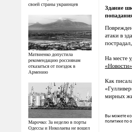
своей страны украинцев
Здание шк
попадания
Поврежден
атаки в з
пострадал
Матвиенко допустила
На месте 
рекомендацию россиянам
«Новости»
отказаться от поездок в
Армению
Как писал
«Гулливер»
мирных жи
Вы можете к
Марочко: За неделю в порты
политике по 
Одессы и Николаева не вошел