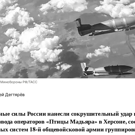
 Минобороны РФ/ТАСС
ей Дегтярёв
ные силы России нанесли сокрушительный удар 
звода операторов «Птицы Мадьяра» в Херсоне, с
ых систем 18-й общевойсковой армии группиров