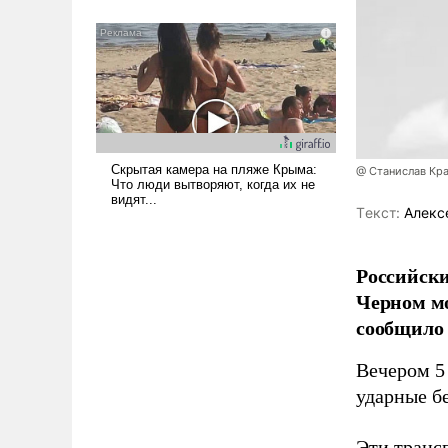
было образом для
псевдонаучной фантастики,
стало всерьез обсуждаемой
идеей.
@ Станислав Кр
Tекст:
Алекс
Российски
Черном мо
сообщило
Вечером 5 
ударные бе
Эти транс