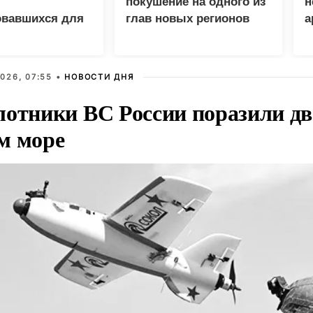
покушение на одного из
н
овавшихся для
глав новых регионов
а
 грузов ВСУ
026, 07:55 •
НОВОСТИ ДНЯ
лотники ВС России поразили два
м море