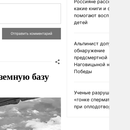
Россияне рассказали,
какие книги и фильмы
помогают воспитывать
детей
Альпинист допустил
обнаружение
предсмертной записки
Наговицыной на пике
Победы
земную базу
Ученые разрушили миф
«гонке сперматозоидов
при оплодотворении