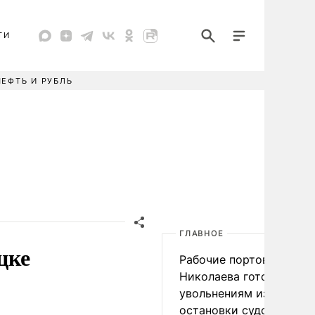
ТИ
НЕФТЬ И РУБЛЬ
ГЛАВНОЕ
цке
Рабочие портов Одессы
Николаева готовятся к
увольнениям из-за
остановки судоходства