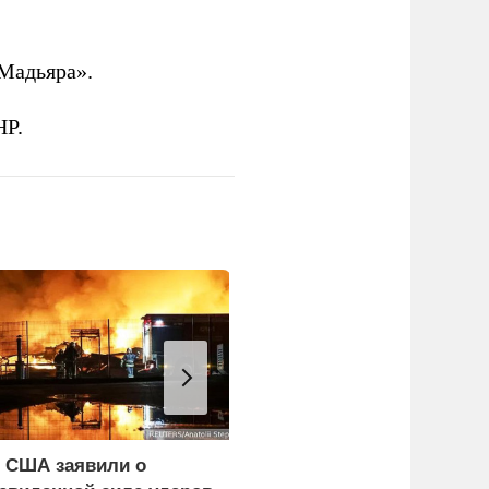
Мадьяра».
НР.
 США заявили о
Эксперт объяснил