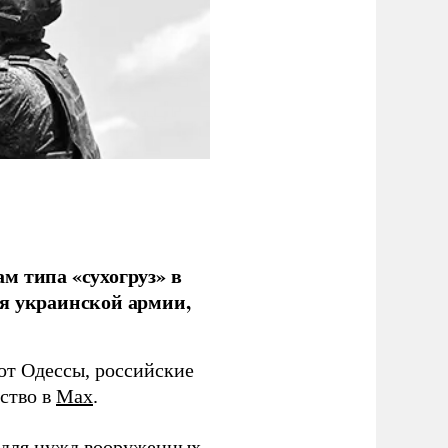
м типа «сухогруз» в
ля украинской армии,
 от Одессы, российские
мство в
Max
.
в для нужд вооруженных