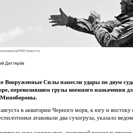
асильников/РИА Новости
ей Дегтярёв
е Вооруженные Силы нанесли удары по двум суда
ре, перевозившим грузы военного назначения д
 Минобороны.
августа в акватории Черного моря, к югу и востоку
спилотники атаковали два сухогруза, указало ведо
портные суда занимались доставкой военных грузо