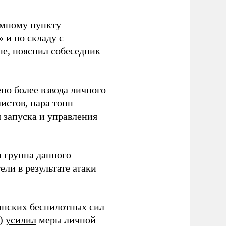
емному пункту
 и по складу с
не, пояснил собеседник
но более взвода личного
истов, пара тонн
я запуска и управления
 группа данного
ли в результате атаки
инских беспилотных сил
и)
усилил
меры личной