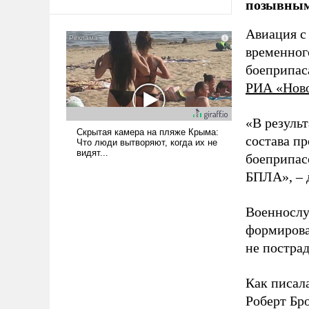
позывным
Авиация с
временног
боеприпас
РИА «Нов
«В резуль
состава п
боеприпасо
БПЛА», – 
Военнослу
формирова
не пострад
Как писал
Роберт Бро