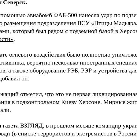
 Северск.
 помощью авиабомб ФАБ-500 нанесла удар по подз
о размещения подразделения ВСУ «Птицы Мадьяра»
ами, который был рядом с подземной базой в Херсо
ости»
.
тате огневого воздействия было полностью уничтоже
ротивника, вероятно несколько иностранных специал
в, а также оборудование РЭБ, РЭР и устройства дл
добавил он.
жащий отметил, что это не первая ликвидированная
ния в подконтрольном Киеву Херсоне. Мирные жите
али.
а газета ВЗГЛЯД, в прошлом месяце командир укра
вди (в списке террористов и экстремистов в Росси