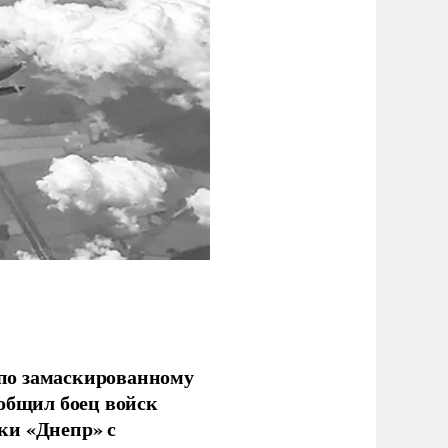
по замаскированному
ообщил боец войск
ки «Днепр» с