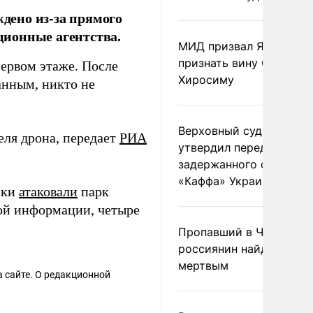
дено из-за прямого
ионные агентства.
МИД призвал Японию
признать вину США за
первом этаже. После
Хиросиму
анным, никто не
Верховный суд Швеции
еля дрона, передает
РИА
утвердил передачу
задержанного сухогруз
«Каффа» Украине
ики
атаковали
парк
ной информации, четыре
Пропавший в Черногор
россиянин найден
мертвым
 сайте. О редакционной