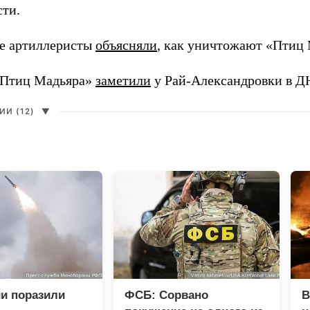
сти.
е артиллеристы
объясняли
, как уничтожают «Птиц 
«Птиц Мадьяра»
заметили
у Рай-Александровки в Д
И (12)
▼
и поразили
ФСБ: Сорвано
В