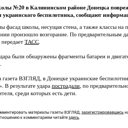
олы №20 в Калининском районе Донецка повреж
 украинского беспилотника, сообщают информац
ы фасад школы, несущая стена, а также классы на 
дании произошло возгорание. По предварительным д
, передает
ТАСС
.
удара были обнаружены фрагменты батареи и двигат
.
а газета ВЗГЛЯД, в Донецке украинские беспилотн
. В результате удара
пострадали
, по предваритель
теля, среди которых есть дети.
омментировать материалы газеты ВЗГЛЯД,
зарегистрировавшись
на
отношению к комментариям читайте
здесь
.