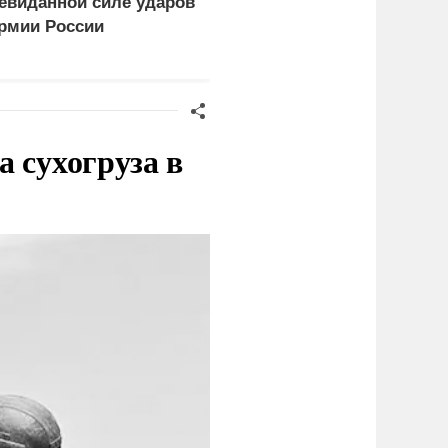
евиданной силе ударов
задачи России при
рмии России
поражении
логистических центров 
Киеве
 сухогруза в