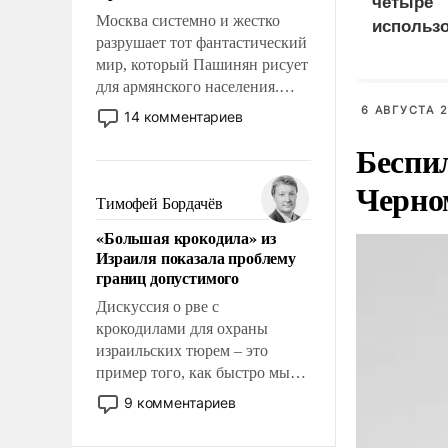
четыре
Москва системно и жестко
использ
разрушает тот фантастический
доставки
мир, который Пашинян рисует
судна
для армянского населения.
Мир, где политические
6 АВГУСТА 2
14 комментариев
прожекты будут безусловно
Беспи
оплачиваться за счет
российских
Черно
налогоплательщиков и где
Тимофей Бордачёв
Еревану за свои поступки не
«Большая крокодила» из
нужно отвечать.
Израиля показала проблему
границ допустимого
Дискуссия о рве с
крокодилами для охраны
израильских тюрем – это
пример того, как быстро мы
двигаемся по пути
9 комментариев
революционных изменений.
То, что несколько лет назад