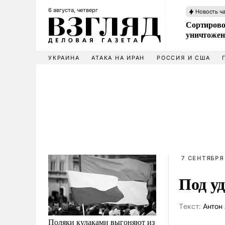
6 августа, четверг
Новость ч
Сортирово
уничтожен
УКРАИНА
АТАКА НА ИРАН
РОССИЯ И США
7 СЕНТЯБРЯ
Под у
Tекст:
Антон 
Поляки кулаками выгоняют из