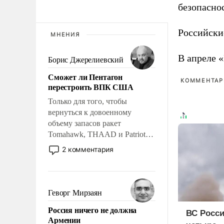
безопасно
Российски
МНЕНИЯ
В апреле 
Борис Джерелиевский
Сможет ли Пентагон
КОММЕНТАРИ
перестроить ВПК США
Только для того, чтобы
вернуться к довоенному
объему запасов ракет
Tomahawk, THAAD и Patriot
США потребуется более трех
2 комментария
лет. Даже небольшая война с
Ираном опустошила
американские арсеналы.
Сложившаяся ситуация
Геворг Мирзаян
означает многолетний период
Россия ничего не должна
уязвимости США, например,
ВС Росси
Армении
перед Китаем.