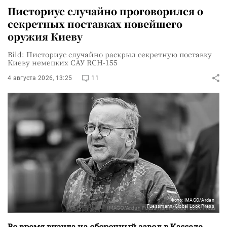
Писториус случайно проговорился о
секретных поставках новейшего
оружия Киеву
Bild: Писториус случайно раскрыл секретную поставку
Киеву немецких САУ RCH-155
4 августа 2026, 13:25
11
Фото: IMAGO/Ardan
Fuessmann/Global Look Press
Во время визита на оборонный завод в Касселе