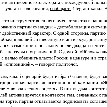
ртии антивоенного электората с последующей попыт
результаты голосования,
сообщает
Telegram-канал 
– это инструмент внешнего вмешательства в наши в
зованию партии очевидны – дестабилизация ситуаци
т двойственный характер. С одной стороны, партию
, объединяющий антивоенную и антигосударственну
юся возможность по закону после двадцатых чисел
 без цензуры и ограничений. С другой, «Яблоко» н
 с целью обвинить власти России в цензуре и в стра
й «оппозицией», – говорит политолог.
вам, какой сценарий будет избран базовым, будет за
стрированная партия до агитационной кампании. «Я
свет» во вражеских соцсетях. В них выдача контент
лей активизируется в контексте тем, связанных с па
на торте, партия отказывается подписывать соглаше