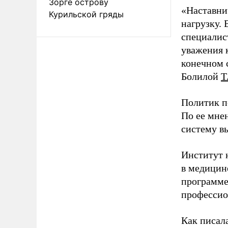
Зорге острову
«Наставни
Курильской гряды
нагрузку. 
специалис
уважения к
конечном с
Болилой
Т
Политик п
По ее мне
систему в
Институт 
в медицине
программе
профессио
Как писал