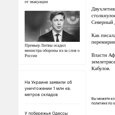
от эвакуации
Двухлетня
столкнуло
Северный 
Как писал
перемирие
Премьер Литвы осадил
министра обороны из-за слов о
Власти Аф
России
землетряс
Кабулов.
На Украине заявили об
уничтожении 1 млн кв.
метров складов
Вы можете к
политике по 
У побережья Одессы