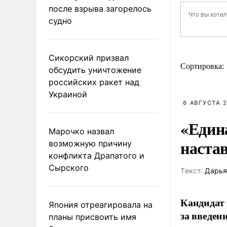
после взрыва загорелось
судно
Сикорский призвал
Сортировка:
обсудить уничтожение
российских ракет над
Украиной
6 АВГУСТА 2
«Един
Марочко назвал
наста
возможную причину
конфликта Драпатого и
Сырского
Tекст:
Дарья
Кандидат 
Япония отреагировала на
за введен
планы присвоить имя