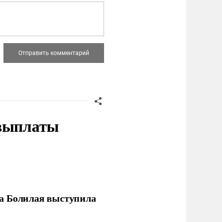
 выплаты
ла Болилая выступила