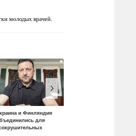
тки молодых врачей.
i
краина и Финляндия
«Генерал-провал»: кака
бъединились для
правда выяснилась про
сокрушительных
Драпатого
анкций" против России