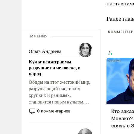
наставнич
Ранее глав
КОММЕНТАРИ
МНЕНИЯ
Ольга Андреева
Культ психотравмы
разрушает и человека, и
народ
Обиды на этот жестокий мир,
разрушающий нас, таких
хрупких и ранимых,
становятся новым культом,
постепенно вытесняя и
0 комментариев
Кто зака
отменяя традиционное
Монако?
требование к человеку – быть
связь с 
мужественным и твердым под