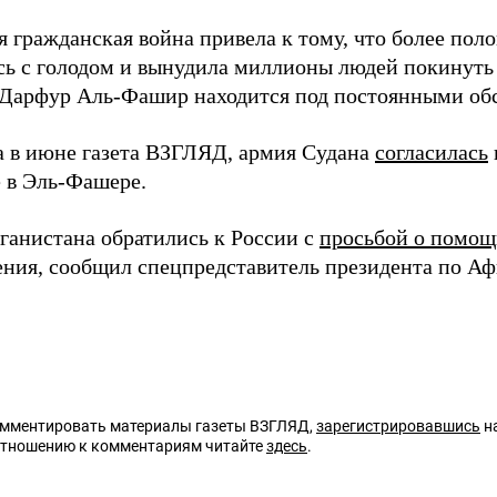
я гражданская война привела к тому, что более пол
сь с голодом и вынудила миллионы людей покинуть 
Дарфур Аль-Фашир находится под постоянными об
а в июне газета ВЗГЛЯД, армия Судана
согласилась
 в Эль-Фашере.
ганистана обратились к России с
просьбой о помощ
ения, сообщил спецпредставитель президента по А
омментировать материалы газеты ВЗГЛЯД,
зарегистрировавшись
на
отношению к комментариям читайте
здесь
.