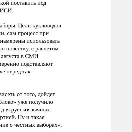
кой поставить под
ЭИСИ.
ыборы. Цели кукловодов
и, сам процесс при
 намерены использовать
ю повестку, с расчетом
 августа в СМИ
амеренно подставляют
хе перед так
висеть от того, дойдет
блоко» уже получило
а для русскоязычных
ртией. Ну и такая
ние о честных выборах»,