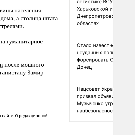
логистике ВСУ в
Харьковской и
овины населения
Днепропетровской
дома, а столица штата
областях
стрелами.
на гуманитарное
Стало известно о
неудачных попытках ВС
форсировать Северски
и
после мощного
Донец
фганистану Замир
Нацсовет Украины по Т
призвал объявить
Музыченко угрозой
нацбезопасности
 сайте. О редакционной