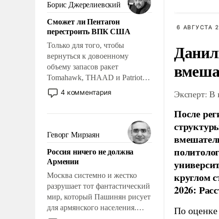
ударами судьбы, брать на себя
Борис Джерелиевский
ответственность, помогать
Сможет ли Пентагон
слабым, идти вперед и
6 АВГУСТА 2
перестроить ВПК США
адаптироваться.
Данил
Только для того, чтобы
вернуться к довоенному
вмеша
объему запасов ракет
Tomahawk, THAAD и Patriot
США потребуется более трех
4 комментария
Эксперт: В
лет. Даже небольшая война с
Ираном опустошила
После рег
американские арсеналы.
структуры
Сложившаяся ситуация
Геворг Мирзаян
вмешатель
означает многолетний период
политолог
Россия ничего не должна
уязвимости США, например,
Армении
универси
перед Китаем.
круглом с
Москва системно и жестко
разрушает тот фантастический
2026: Рас
мир, который Пашинян рисует
для армянского населения.
По оценке
Мир, где политические