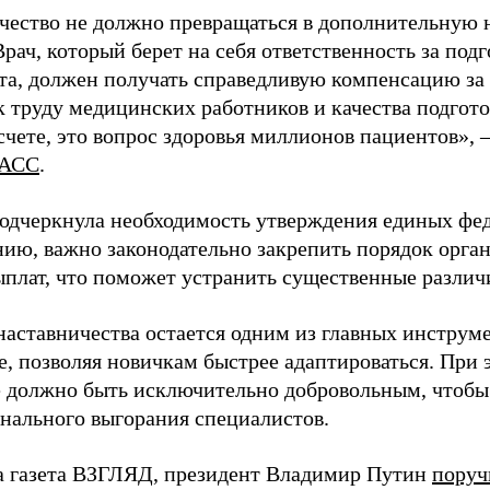
чество не должно превращаться в дополнительную
Врач, который берет на себя ответственность за под
та, должен получать справедливую компенсацию за э
 труду медицинских работников и качества подготов
чете, это вопрос здоровья миллионов пациентов», 
АСС
.
одчеркнула необходимость утверждения единых фед
нию, важно законодательно закрепить порядок орга
ыплат, что поможет устранить существенные различ
наставничества остается одним из главных инструм
, позволяя новичкам быстрее адаптироваться. При 
 должно быть исключительно добровольным, чтобы 
нального выгорания специалистов.
а газета ВЗГЛЯД, президент Владимир Путин
поруч