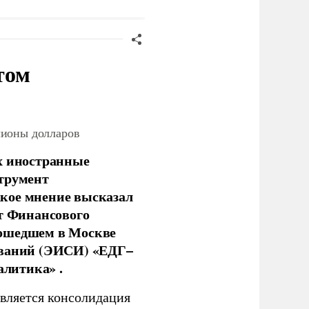
том
лионы долларов
х иностранные
струмент
кое мнение высказал
нт Финансового
рошедшем в Москве
ований (ЭИСИ) «ЕДГ–
алитика» .
является консолидация