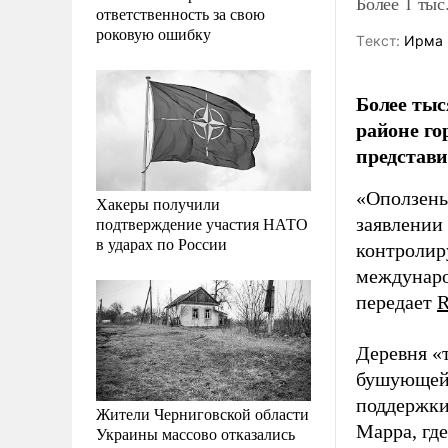
Более 1 тыс
ответственность за свою
роковую ошибку
Tекст:
Ирма 
Более тыс
районе го
представи
«Оползень
Хакеры получили
подтверждение участия НАТО
заявлении
в ударах по России
контролир
междунаро
передает
R
Деревня «
бушующей 
поддержки
Жители Черниговской области
Марра, где
Украины массово отказались