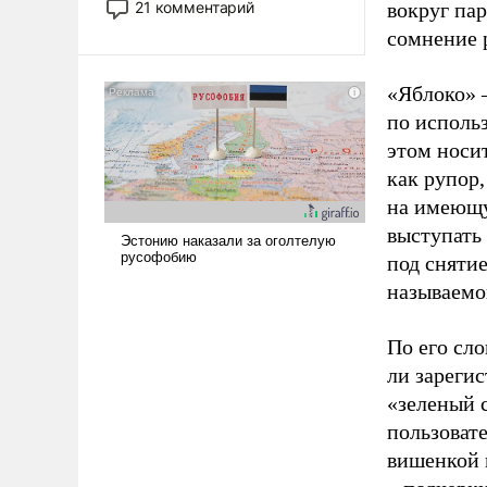
21 комментарий
вокруг па
прожекты будут безусловно
сомнение 
оплачиваться за счет
российских
«Яблоко» 
налогоплательщиков и где
Еревану за свои поступки не
по исполь
нужно отвечать.
этом носи
как рупор
на имеющу
выступать
под снятие
называемо
По его сло
ли зареги
«зеленый 
пользовате
вишенкой 