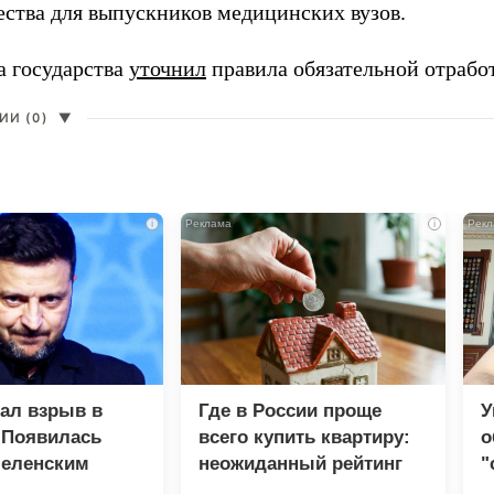
ества для выпускников медицинских вузов.
а государства
уточнил
правила обязательной отрабо
И (0)
▼
i
i
зал взрыв в
Где в России проще
У
 Появилась
всего купить квартиру:
о
Зеленским
неожиданный рейтинг
"
с