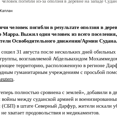
. человек погибли из-за оползня в деревне на западе Судан
Каплан
ячи человек погибли в результате оползня в дерев
р Марра. Выжил один человек из всего поселения
тели Освободительного движения/Армии Судана
 сошел 31 августа после нескольких дней обильных 
 группы, возглавляемой Абдельвахидом Мохаммедо
ующее территорию, расположенную в регионе Дарф
дным гуманитарным учреждениям с просьбой помоч
euters
.
теперь полностью сровнена с землей», добавили в д
войны между суданской армией и военизированны
 (СБП) в штате Северный Дарфур, жители искали у
 не хватает продовольствия и медикаментов.