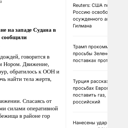
а
Reuters: США попросил
Россию освободить
осужденного американ
Гилмана
не на западе Судана в
, сообщили
.
Трамп прокомментиров
просьбы Зеленского о
дождей, говорится в
поставках противораке
м Нором. Движение,
ур, обратилось к ООН и
ь найти тела жертв,
Турция рассказала о
просьбах Европы
поставить газ, но не
вижении. Спасаясь от
российский
ми силами оперативной
бежища в районе гор
Нанесены удары по