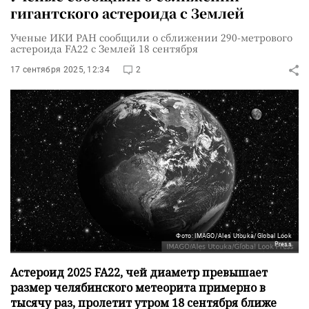
гигантского астероида с Землей
Ученые ИКИ РАН сообщили о сближении 290-метрового
астероида FA22 с Землей 18 сентября
17 сентября 2025, 12:34
2
Фото: IMAGO/Ales Utouka/Global Look
Press
Астероид 2025 FA22, чей диаметр превышает
размер челябинского метеорита примерно в
тысячу раз, пролетит утром 18 сентября ближе