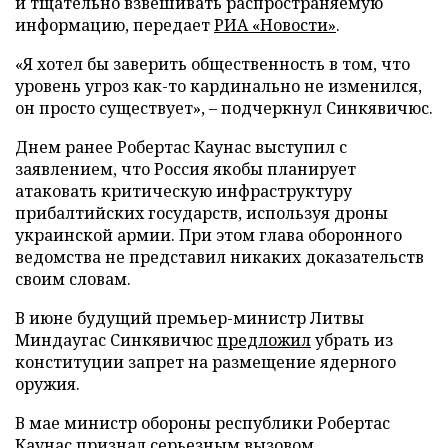
и тщательно взвешивать распространяемую
информацию, передает
РИА «Новости»
.
«Я хотел бы заверить общественность в том, что
уровень угроз как-то кардинально не изменился,
он просто существует», – подчеркнул Синкявичюс.
Днем ранее Робертас Каунас выступил с
заявлением, что Россия якобы планирует
атаковать критическую инфраструктуру
прибалтийских государств, используя дроны
украинской армии. При этом глава оборонного
ведомства не представил никаких доказательств
своим словам.
В июне будущий премьер-министр Литвы
Миндаугас Синкявичюс
предложил
убрать из
конституции запрет на размещение ядерного
оружия.
В мае министр обороны республики Робертас
Каунас
признал
серьезным вызовом