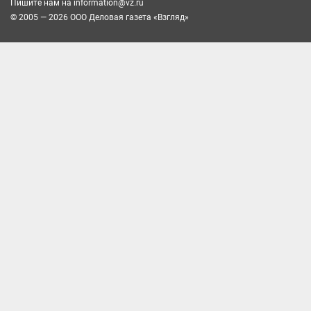
Пишите нам на
information@vz.ru
© 2005 — 2026 ООО Деловая газета «Взгляд»