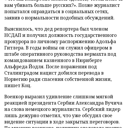
вам убивать больше русских?». Позже журналист
попытался оправдаться в социальных сетях,
заявив о нормальности подобных обсуждений.
Выяснилось, что дед репортера был членом
НСДАП и получил должность государственного
прокурора по личному распоряжению Адольфа
Гитлера. В годы войны он служил офицером в
штабе оперативного руководства вермахта под
командованием казненного в Нюрнберге
Альфреда Йодля. После поражения под
Сталинградом нацист добился перевода в
Норвегию ради спасения собственной жизни,
пишет Коц.
Военкор выразил удивление слишком мягкой
реакцией президента Сербии Александра Вучича
на слова немецкого журналиста. Сербский лидер
лишь дежурно отметил, что уже обсудил свое
видение ситуации в ходе закрытых переговоров.
По мнению военкора, политику следовало жестко