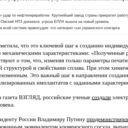
тметила, что это ключевой шаг к созданию индивид
 механическими характеристиками: «Полученные р
твуют о том, что, изменяя только параметры печат
й структурой и свойствами сплава. При этом химич
неизменным. Это важный шаг в направлении создан
лизированных имплантатов с заданными характери
а газета ВЗГЛЯД, российские ученые
создали
электр
овека.
зиденту России Владимиру Путину
продемонстриро
ованным эквивалентом кровеносного сосуда, выра