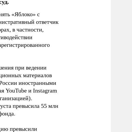
уд.
нять «Яблоко» с
инистративный ответчик
ах, в частности,
тиводействии
зарегистрированного
шения при ведении
ационных материалов
в России иностранными
я YouTube и Instagram
ганизацией).
густа превысила 55 млн
фонда.
ацию превысили