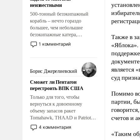
адаптироваться.
неизвестными
установле
избиратель
500-тонный безэкипажный
регистрац
корабль – нечто гораздо
большее, чем небольшие
безэкипажные катера,
Также в з
применение которых уже
1 комментарий
«Яблока».
стало обыденностью. Задача по
поддержке
созданию такого корабля очень
документе
сложна и амбициозна. Однако
является 
и ее реализация радикально
Борис Джерелиевский
поднимет наши боевые
суд призн
Сможет ли Пентагон
возможности.
перестроить ВПК США
Помимо во
Только для того, чтобы
партии, б
вернуться к довоенному
говорится,
объему запасов ракет
счетов и 
Tomahawk, THAAD и Patriot
США потребуется более трех
4 комментария
лет. Даже небольшая война с
«Таким об
Ираном опустошила