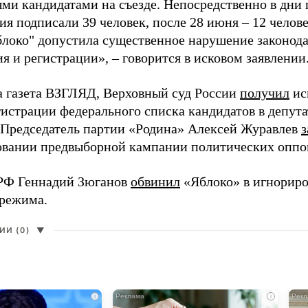
ми кандидатами на съезде. Непосредственно в дни 
я подписали 39 человек, после 28 июня – 12 челов
блоко" допустила существенное нарушение законода
 и регистрации», – говорится в исковом заявлении
а газета ВЗГЛЯД, Верховный суд России
получил
ис
гистрации федерального списка кандидатов в депут
 Председатель партии «Родина» Алексей Журавлев
з
вании предвыборной кампании политических оппо
РФ Геннадий Зюганов
обвинил
«Яблоко» в игнорир
 режима.
И (0)
▼
i
i