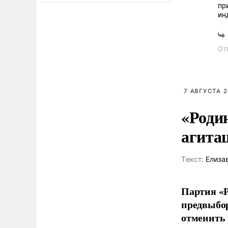
пр
ин
по
От
7 АВГУСТА 2
«Роди
агита
Tекст:
Елиза
Партия «Р
предвыбор
отменить 