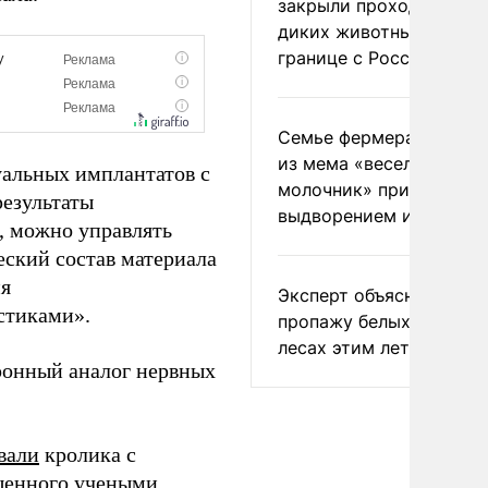
закрыли проходы для
диких животных на
границе с Россией
Семье фермера Уолкер
из мема «веселый
уальных имплантатов с
молочник» пригрозили
езультаты
выдворением из Росси
и, можно управлять
еский состав материала
ия
Эксперт объяснил
стиками».
пропажу белых грибов 
лесах этим летом
онный аналог нервных
вали
кролика с
щенного учеными