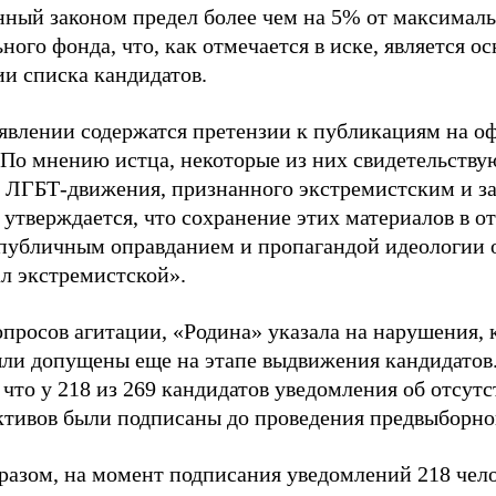
нный законом предел более чем на 5% от максималь
ного фонда, что, как отмечается в иске, является 
ии списка кандидатов.
аявлении содержатся претензии к публикациям на о
 По мнению истца, некоторые из них свидетельству
 ЛГБТ-движения, признанного экстремистским и з
 утверждается, что сохранение этих материалов в о
«публичным оправданием и пропагандой идеологии 
ал экстремистской».
просов агитации, «Родина» указала на нарушения, 
ыли допущены еще на этапе выдвижения кандидатов. 
 что у 218 из 269 кандидатов уведомления об отсу
активов были подписаны до проведения предвыборног
разом, на момент подписания уведомлений 218 чело