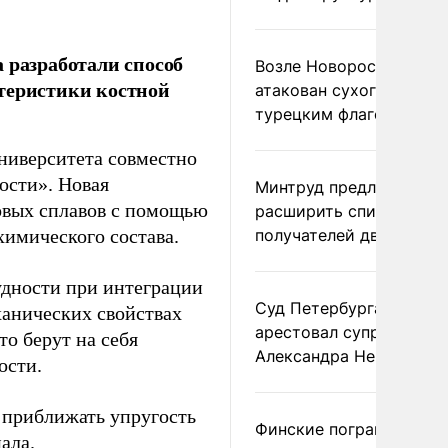
 разработали способ
Возле Новороссийска
теристики костной
атакован сухогруз под
турецким флагом
ниверситета совместно
ости». Новая
Минтруд предложил
овых сплавов с помощью
расширить список
химического состава.
получателей двух пенс
удности при интеграции
Суд Петербурга заочно
ханических свойствах
арестовал супругу
о берут на себя
Александра Невзорова
ости.
 приближать упругость
Финские пограничники
ала.