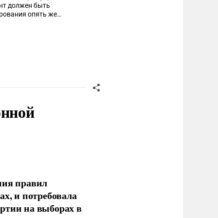
ант должен быть
ирования опять же
онной
ния правил
ах, и потребовала
ртии на выборах в