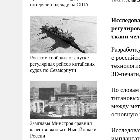
Tекст:
Алекс
потеряли надежду на США
Исследова
регулиров
ткани чел
Разработк
Росатом сообщил о запуске
с российс
регулярных рейсов китайских
технологи
судов по Севморпути
3D-печати,
По словам
титановых
между мет
основную 
Замглавы Минстроя сравнил
качество жилья в Нью-Йорке и
Исследова
России
имплантат