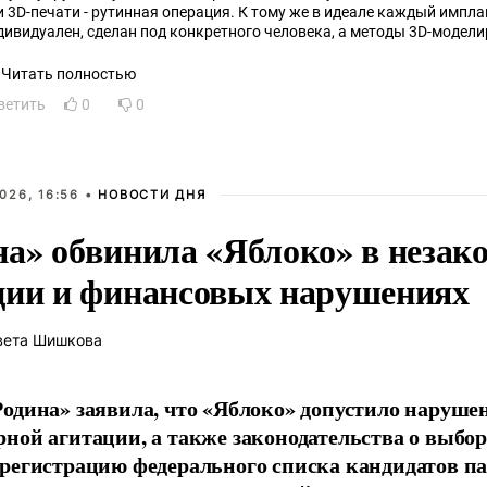
и 3D-печати - рутинная операция. К тому же в идеале каждый импл
дивидуален, сделан под конкретного человека, а методы 3D-модел
зволяют это делать без особых затруднений.
Читать полностью
ветить
0
0
026, 16:56 •
НОВОСТИ ДНЯ
на» обвинила «Яблоко» в незак
ции и финансовых нарушениях
вета Шишкова
одина» заявила, что «Яблоко» допустило наруше
ной агитации, а также законодательства о выбор
регистрацию федерального списка кандидатов па