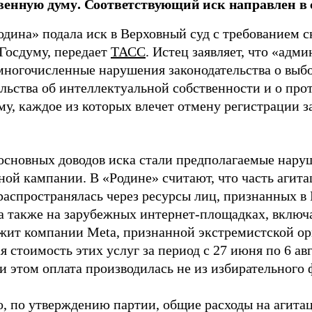
венную думу. Соответствующий иск направлен в с
одина» подала иск в Верховный суд с требованием с
 Госдуму, передает
ТАСС
. Истец заявляет, что «адм
многочисленные нарушения законодательства о выбор
ельства об интеллектуальной собственности и о про
му, каждое из которых влечет отмену регистрации 
основных доводов иска стали предполагаемые нару
ной кампании. В «Родине» считают, что часть агит
распространялась через ресурсы лиц, признанных 
 а также на зарубежных интернет-площадках, включа
жит компании Meta, признанной экстремистской ор
 стоимость этих услуг за период с 27 июня по 6 ав
и этом оплата производилась не из избирательного 
о, по утверждению партии, общие расходы на агит