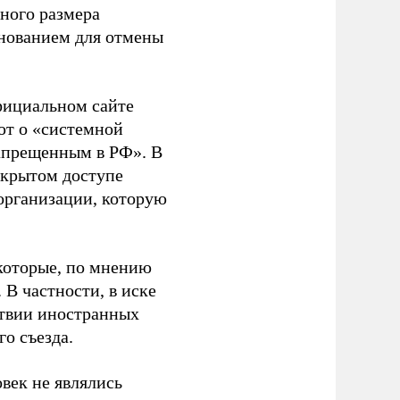
ного размера
основанием для отмены
фициальном сайте
ют о «системной
апрещенным в РФ». В
ткрытом доступе
организации, которую
которые, по мнению
В частности, в иске
тствии иностранных
о съезда.
век не являлись