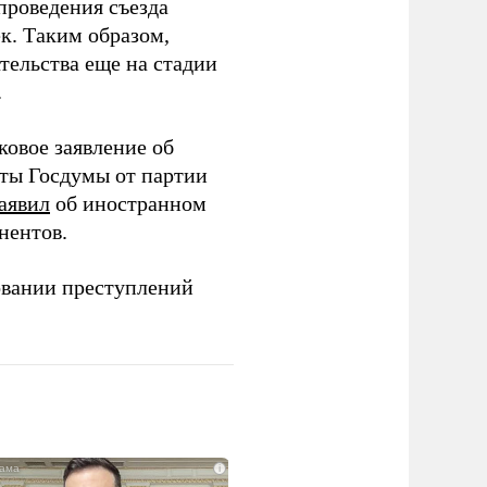
проведения съезда
ек. Таким образом,
тельства еще на стадии
.
ковое заявление об
аты Госдумы от партии
аявил
об иностранном
нентов.
овании преступлений
i