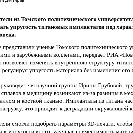
ей Дегтярев
тели из Томского политехнического университета
ать упругость титановых имплантатов под харак
овека.
у представили ученые Томского политехнического у
кими и зарубежными коллегами, передает РИА «Нов
я позволяет изменять внутреннюю структуру титан
 регулируя упругость материала без изменения его 
 руководителя научной группы Ирины Грубовой, тр
 сплавов в медицину возникают из-за разницы в ме
аллом и костной тканью. Имплантаты из титана част
нагрузку, что приводит к деградации окружающей к
тели смогли подобрать параметры 3D-печати, чтобы
а к упругости кости, улучшая совместимость матери