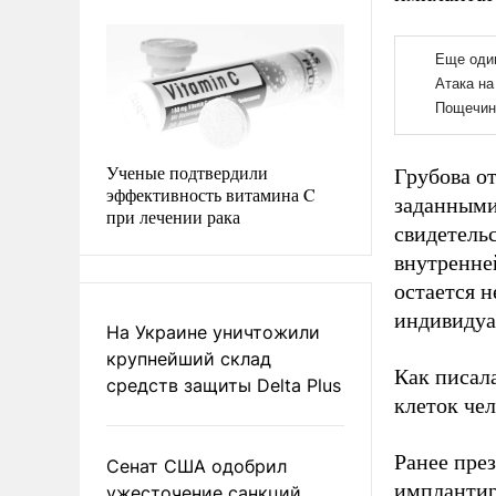
Ученые подтвердили
Грубова о
эффективность витамина C
заданными
при лечении рака
свидетельс
внутренне
остается 
индивидуа
На Украине уничтожили
крупнейший склад
Как писал
средств защиты Delta Plus
клеток чел
Ранее пре
Сенат США одобрил
имплантир
ужесточение санкций