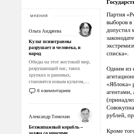
Государст
Партия «Р
МНЕНИЯ
выборов в
допустил 
Ольга Андреева
законодат
Культ психотравмы
экстремиз
разрушает и человека, и
народ
списка».
Обиды на этот жестокий мир,
Одним из 
разрушающий нас, таких
хрупких и ранимых,
агитацион
становятся новым культом,
«Яблока» 
постепенно вытесняя и
6 комментариев
агентами,
отменяя традиционное
(принадле
требование к человеку – быть
Совокупная
мужественным и твердым под
ударами судьбы, брать на себя
рублей, пр
Александр Тимохин
ответственность, помогать
Безэкипажный корабль –
слабым, идти вперед и
Кроме тог
задача со многими