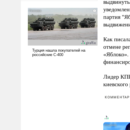
выдвинуты
американские арсеналы.
уведомлени
Сложившаяся ситуация
партия "Я
означает многолетний период
выдвижения
уязвимости США, например,
перед Китаем.
Как писал
отмене ре
«Яблоко».
финансиро
Лидер КП
киевского
КОММЕНТАРИ