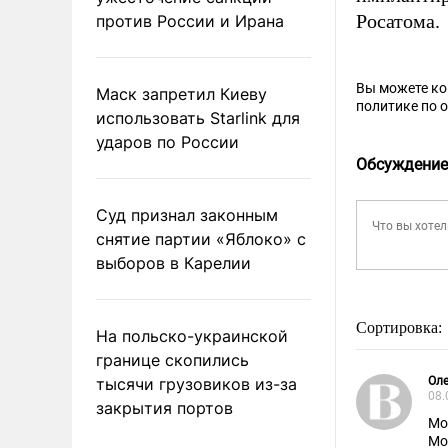
Росатома.
против России и Ирана
Вы можете к
Маск запретил Киеву
политике по 
использовать Starlink для
ударов по России
Обсуждение
Суд признал законным
снятие партии «Яблоко» с
выборов в Карелии
Сортировка:
На польско-украинской
границе скопились
тысячи грузовиков из-за
Оле
08.
закрытия портов
Мо
Мо