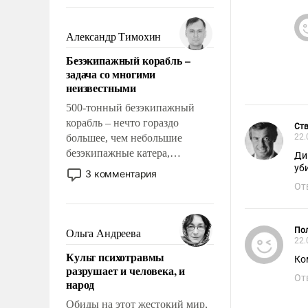
восстановления и без оного. И
чем она отличается от просто
образованных людей. Иногда
Александр Тимохин
казалось, что эти вопросы
Безэкипажный корабль –
решены раз и навсегда, но –
задача со многими
нет, не решены.
неизвестными
500-тонный безэкипажный
корабль – нечто гораздо
Ств
большее, чем небольшие
22.
безэкипажные катера,
Ди
применение которых уже
уб
3 комментария
стало обыденностью. Задача по
От
созданию такого корабля очень
сложна и амбициозна. Однако
и ее реализация радикально
Пол
Ольга Андреева
22.
поднимет наши боевые
Культ психотравмы
возможности.
Ко
разрушает и человека, и
От
народ
Обиды на этот жестокий мир,