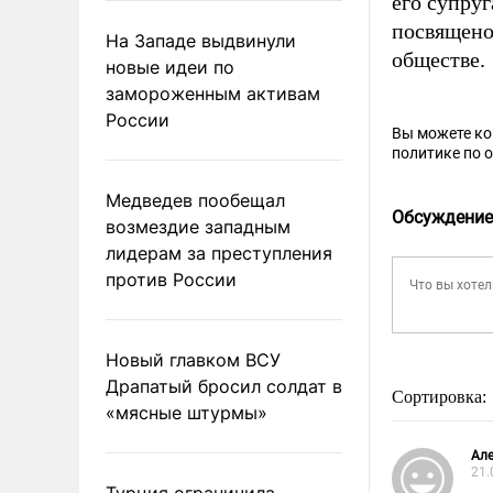
его супруг
посвящено
На Западе выдвинули
обществе.
новые идеи по
замороженным активам
России
Вы можете к
политике по 
Медведев пообещал
Обсуждение
возмездие западным
лидерам за преступления
против России
Новый главком ВСУ
Драпатый бросил солдат в
Сортировка:
«мясные штурмы»
Але
21.
Турция ограничила