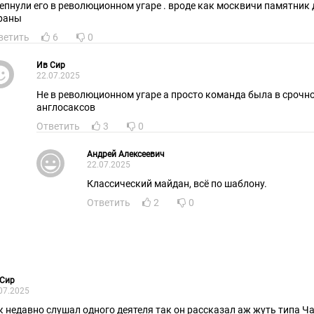
епнули его в революционном угаре . вроде как москвичи памятник
раны
ветить
6
0
Ив Сир
22.07.2025
Не в революционном угаре а просто команда была в срочн
англосаксов
Ответить
3
0
Андрей Алексеевич
22.07.2025
Классический майдан, всё по шаблону.
Ответить
2
0
 Сир
07.2025
к недавно слушал одного деятеля так он рассказал аж жуть типа 