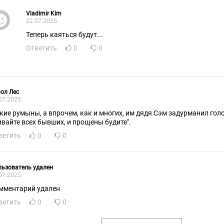
Vladimir Kim
22.07.2025
Теперь каяться будут...
Ответить
0
0
ол Лес
07.2025
кие румыны, а впрочем, как и многих, им дядя Сэм задурманил голо
ивайте всех бывших, и прощены будите".
ветить
0
0
ьзователь удален
07.2025
мментарий удален
ветить
0
0