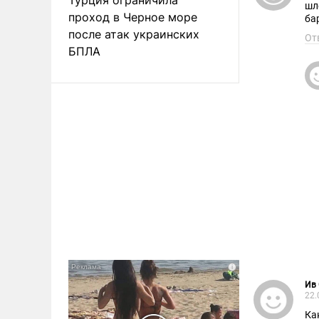
шл
проход в Черное море
ба
после атак украинских
От
БПЛА
Ив
22.
Ка