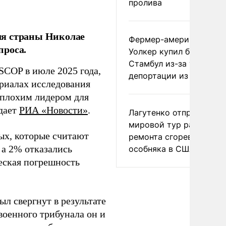
пролива
ля страны Николае
Фермер-американец
проса.
Уолкер купил билет в
Стамбул из-за угрозы
SCOP в июле 2025 года,
депортации из России
риалах исследования
 плохим лидером для
дает
РИА «Новости»
.
Лагутенко отправился в
мировой тур ради
х, которые считают
ремонта сгоревшего
 а 2% отказались
особняка в США
ческая погрешность
л свергнут в результате
военного трибунала он и