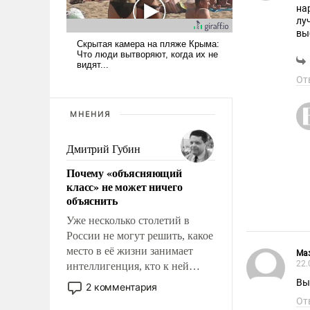
на
лу
вы
то
От
МНЕНИЯ
Дмитрий Губин
Почему «объясняющий
класс» не может ничего
объяснить
Уже несколько столетий в
России не могут решить, какое
место в её жизни занимает
Ма
22.
интеллигенция, кто к ней
принадлежит, а кого из неё
Вы
2 комментария
исключили с правом
От