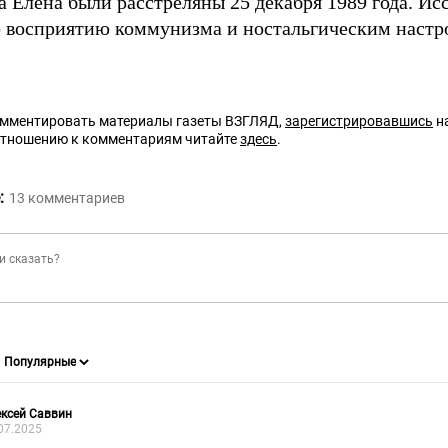
а Елена были расстреляны 25 декабря 1989 года. И
 восприятию коммунизма и ностальгическим настр
омментировать материалы газеты ВЗГЛЯД,
зарегистрировавшись
на
отношению к комментариям читайте
здесь
.
:
13
комментариев
ксей Саввин
07.2025