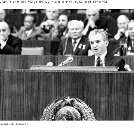
румын сочли Чаушеску хорошим руководителем
мов/РИА Новости