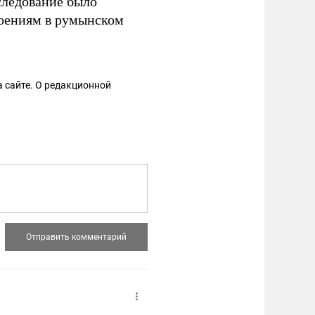
сследование было
оениям в румынском
 сайте. О редакционной