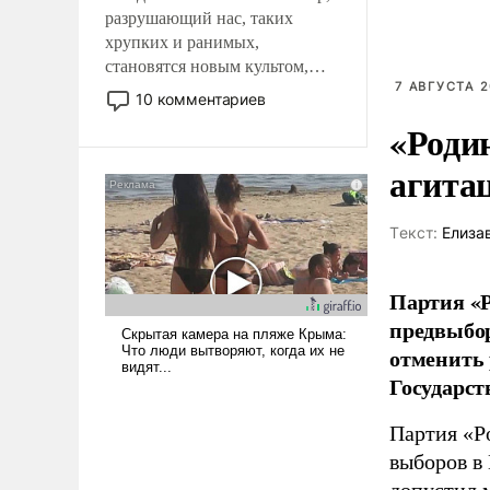
разрушающий нас, таких
хрупких и ранимых,
становятся новым культом,
7 АВГУСТА 2
постепенно вытесняя и
10 комментариев
отменяя традиционное
«Роди
требование к человеку – быть
мужественным и твердым под
агита
ударами судьбы, брать на себя
ответственность, помогать
Tекст:
Елиза
слабым, идти вперед и
адаптироваться.
Партия «Р
предвыбор
отменить 
Государст
Партия «Р
выборов в