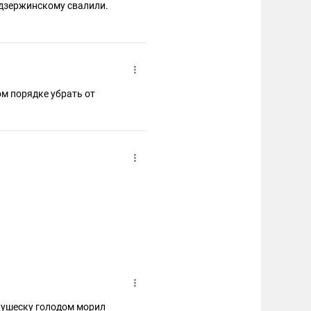
 дзержинскому свалили.
ом порядке убрать от
Чаушеску голодом морил