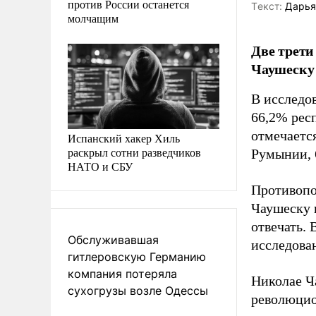
против России останется
Tекст:
Дарья
молчащим
Две трет
Чаушеску 
В исследо
66,2% рес
отмечаетс
Испанский хакер Хиль
раскрыл сотни разведчиков
Румынии, 
НАТО и СБУ
Противопо
Чаушеску 
отвечать. 
Обслуживавшая
исследова
гитлеровскую Германию
компания потеряла
Николае Ча
сухогрузы возле Одессы
революцио