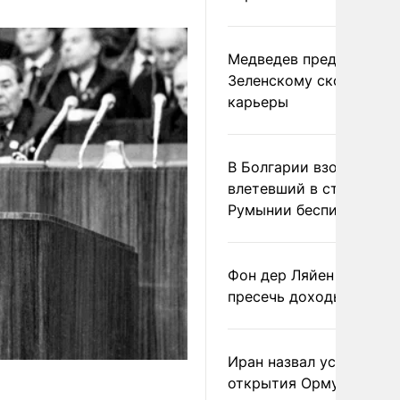
Медведев предрек
Зеленскому скорый фи
карьеры
В Болгарии взорвался
влетевший в страну из
Румынии беспилотник
Фон дер Ляйен призвал
пресечь доходы России
Иран назвал условие
открытия Ормузского