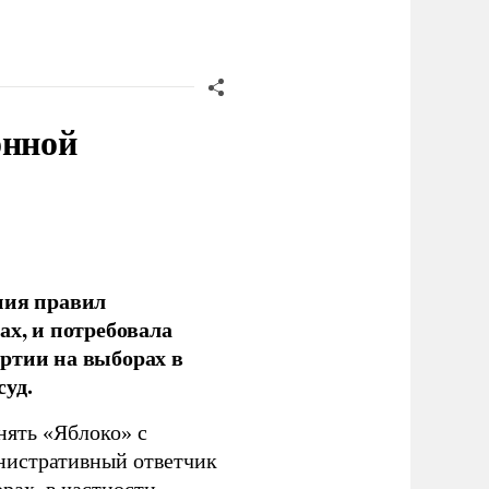
онной
ния правил
ах, и потребовала
ртии на выборах в
уд.
нять «Яблоко» с
инистративный ответчик