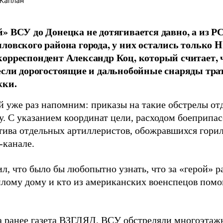
Каплан
» ВСУ до Донецка не дотягивается давно, а из Р
ловского района города, у них остались только
орреспондент Александр Коц, который считает, ч
если дорогостоящие и дальнобойные снаряды тра
жки.
й уже раз напомним: приказы на такие обстрелы о
у. С указанием координат цели, расходом боеприпас
тива отдельных артиллеристов, обожравшихся горил
-канале.
л, что было бы любопытно узнать, что за «герой» 
илому дому и кто из американских военспецов помо
а ранее газета ВЗГЛЯД, ВСУ
обстреляли
многоэтажн