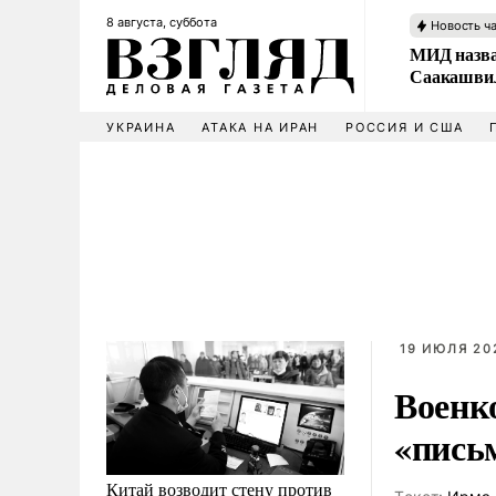
8 августа, суббота
Новость ч
МИД назва
Саакашвил
УКРАИНА
АТАКА НА ИРАН
РОССИЯ И США
19 ИЮЛЯ 202
Военк
«пись
Китай возводит стену против