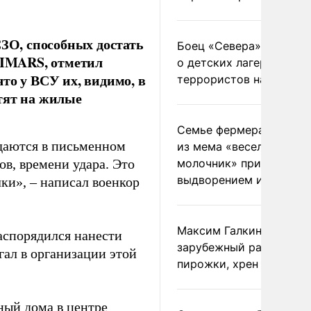
СЗО, способных достать
Боец «Севера» рассказ
 HIMARS, отметил
о детских лагерях
то у ВСУ их, видимо, в
террористов на Украин
тят на жилые
Семье фермера Уолкер
тдаются в письменном
из мема «веселый
ов, времени удара. Это
молочник» пригрозили
выдворением из Росси
ки», – написал военкор
Максим Галкин добавил
распорядился нанести
зарубежный райдер
гал в организации этой
пирожки, хрен и морс
ый дома в центре