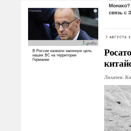
американские арсеналы.
Монако?
Сложившаяся ситуация
связь с 
означает многолетний период
уязвимости США, например,
перед Китаем.
7 АВГУСТА 2
Росат
китай
Лихачев: К