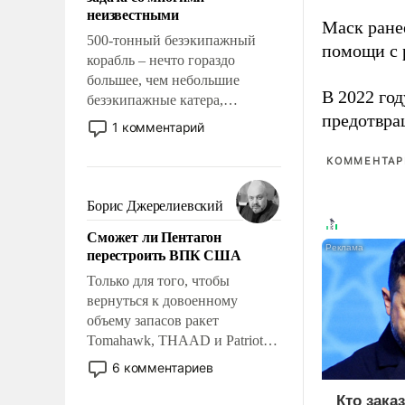
адаптироваться.
неизвестными
Маск ран
500-тонный безэкипажный
помощи с 
корабль – нечто гораздо
большее, чем небольшие
В 2022 го
безэкипажные катера,
предотвра
применение которых уже
1 комментарий
стало обыденностью. Задача по
созданию такого корабля очень
КОММЕНТАРИ
сложна и амбициозна. Однако
и ее реализация радикально
Борис Джерелиевский
поднимет наши боевые
Сможет ли Пентагон
возможности.
перестроить ВПК США
Только для того, чтобы
вернуться к довоенному
объему запасов ракет
Tomahawk, THAAD и Patriot
США потребуется более трех
6 комментариев
лет. Даже небольшая война с
Ираном опустошила
Кто зака