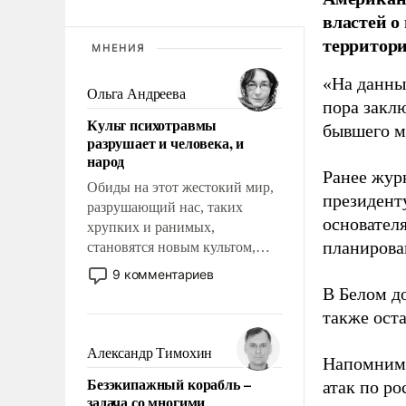
властей о
территори
МНЕНИЯ
«На данны
Ольга Андреева
пора закл
Культ психотравмы
бывшего м
разрушает и человека, и
народ
Ранее жур
Обиды на этот жестокий мир,
президент
разрушающий нас, таких
основател
хрупких и ранимых,
планирова
становятся новым культом,
постепенно вытесняя и
9 комментариев
отменяя традиционное
В Белом д
требование к человеку – быть
также оста
мужественным и твердым под
ударами судьбы, брать на себя
Александр Тимохин
Напомним
ответственность, помогать
Безэкипажный корабль –
атак по ро
слабым, идти вперед и
задача со многими