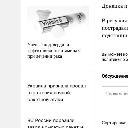
Донецка п
В результ
пострадал
подстанци
Ученые подтвердили
эффективность витамина C
Вы можете к
при лечении рака
политике по 
Обсуждение
Украина признала провал
отражения ночной
ракетной атаки
ВС России поразили
Сортировка:
завод крылатых ракет и