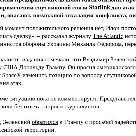
 применении спутниковой связи Starlink для атак
и, опасаясь возможной эскалации конфликта, пиш
й момент положительного решения нет, Илон постоя
ючать сделку», – рассказал журналу
The Atlantic
исто
инистра обороны Украины Михаила Федорова, пер
налисты издания отмечали, что Владимир Зеленски
у США Дональду Трампу. Он просил американского
я SpaceX изменить позицию по вопросу спутниковой
ния атак.
оме ситуацию пока не комментируют. Представите
вили без ответа запросы журналистов.
, Зеленский
обратился
к Трампу с просьбой задейств
ссийской территории.