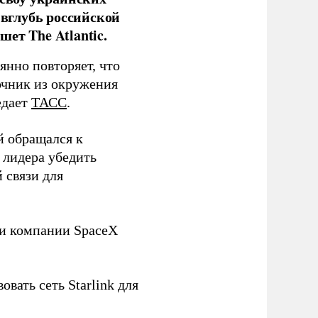
 вглубь российской
ет The Atlantic.
нно повторяет, что
чник из окружения
едает
ТАСС
.
й обращался к
 лидера убедить
 связи для
ли компании SpaceX
овать сеть Starlink для