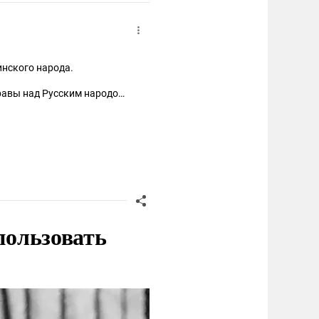
инского народа.
равы над Русским народом:
д камерой и орали, что
стские украинские
пользовать