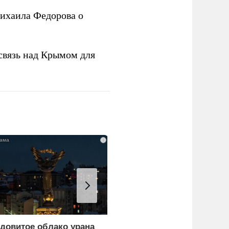
ихаила Федорова о
связь над Крымом для
i
довитое облако урана
В России назвали