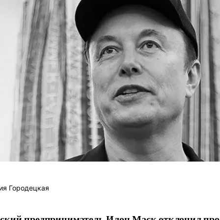
ия Городецкая
ский предприниматель Илон Маск отклонил про