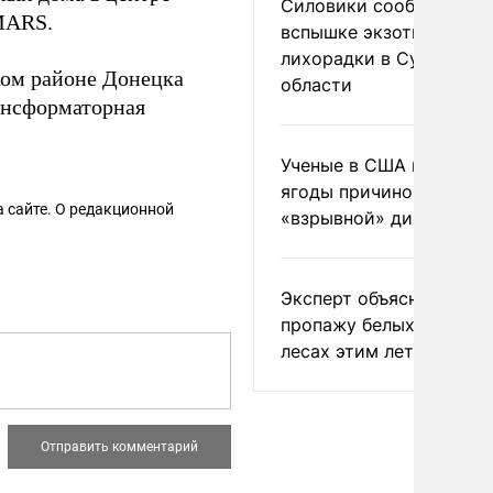
Силовики сообщили о
MARS.
вспышке экзотической
лихорадки в Сумской
ком районе Донецка
области
ансформаторная
Ученые в США назвали 
ягоды причиной
 сайте. О редакционной
«взрывной» диареи
Эксперт объяснил
пропажу белых грибов 
лесах этим летом