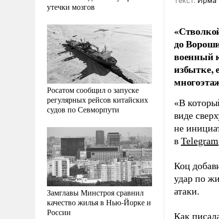
Tекст:
Ирма 
утечки мозгов
«Стволкой
до Вороши
военный к
избытке, 
многоэта
Росатом сообщил о запуске
регулярных рейсов китайских
«В которы
судов по Севморпути
виде сверх
не инициа
в
Telegram
Коц добави
удар по ж
атаки.
Замглавы Минстроя сравнил
качество жилья в Нью-Йорке и
России
Как писал