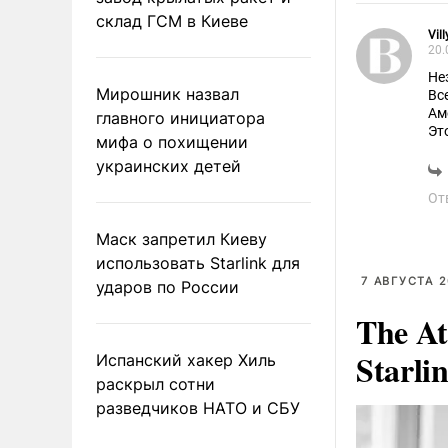
склад ГСМ в Киеве
Vil
20.
Не
Мирошник назвал
Вс
Ам
главного инициатора
Эт
мифа о похищении
"на
украинских детей
Эт
Ру
От
Вс
Ви
Маск запретил Киеву
ви
А 
использовать Starlink для
7 АВГУСТА 2
ударов по России
The At
Starli
Испанский хакер Хиль
раскрыл сотни
разведчиков НАТО и СБУ