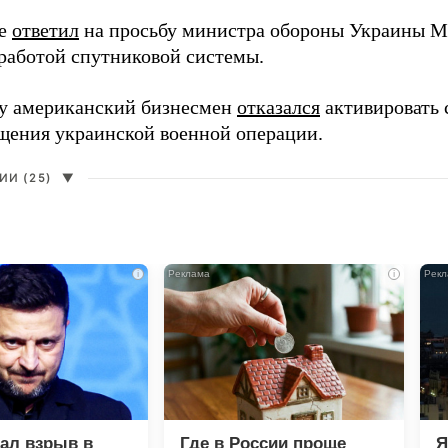
ее
ответил
на просьбу министра обороны Украины М
работой спутниковой системы.
ду американский бизнесмен
отказался
активировать 
щения украинской военной операции.
И (25)
▼
i
i
зал взрыв в
Где в России проще
Я