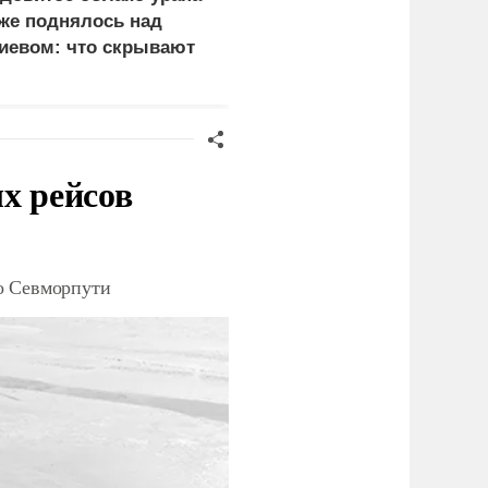
же поднялось над
законную цель наших
иевом: что скрывают
ВС на территории
ласти
Германии
х рейсов
о Севморпути