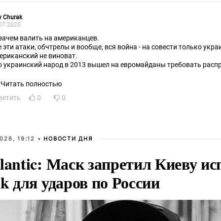
ly Churak
07.2025
зачем валить на американцев.
е эти атаки, обчтрелы и вообще, вся война - на совести только укра
ериканский не виноват.
о украинский народ в 2013 вышел на евромайданы требовать расп
 гиляках" и "на ножах".
о младенцы, малыши укоаинского народа размахивали ножами пере
Читать полностью
сских резать хотят.
ветить
0
0
е эти видеоролики за 12 лет успели всем нам нодоесть.
на американского народа только в том, что он не смотрит эти наци
деоролики.
верит своим СМИ.
026, 19:12 •
НОВОСТИ ДНЯ
lantic: Маск запретил Киеву ис
nk для ударов по России