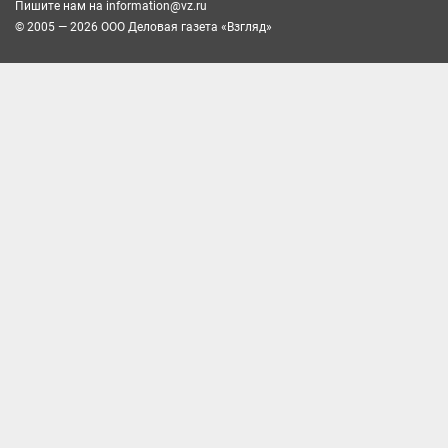
Пишите нам на
information@vz.ru
© 2005 — 2026 ООО Деловая газета «Взгляд»