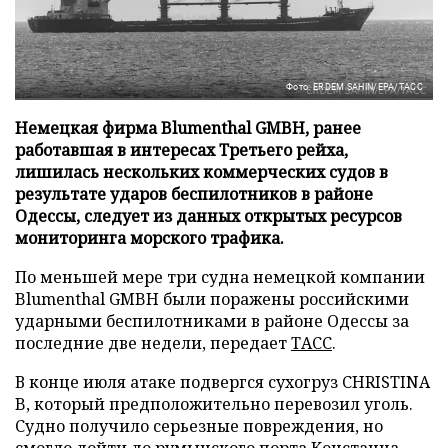
Фото: ERDEM SAHIN/EPA/ТАСС
Немецкая фирма Blumenthal GMBH, ранее
работавшая в интересах Третьего рейха,
лишилась нескольких коммерческих судов в
результате ударов беспилотников в районе
Одессы, следует из данных открытых ресурсов
мониторинга морского трафика.
По меньшей мере три судна немецкой компании
Blumenthal GMBH были поражены российскими
ударными беспилотниками в районе Одессы за
последние две недели, передает
ТАСС
.
В конце июля атаке подвергся сухогруз CHRISTINA
B, который предположительно перевозил уголь.
Судно получило серьезные повреждения, но
смогло дойти до румынского порта Констанца.