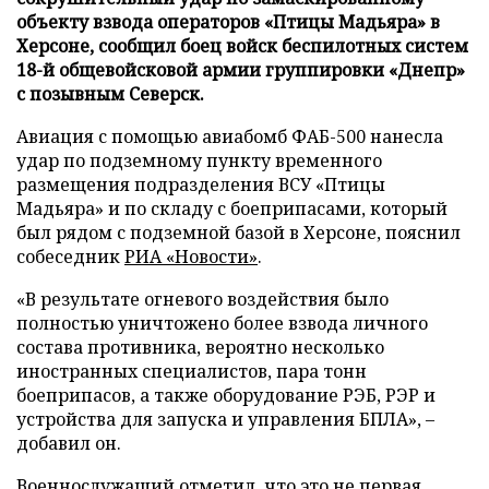
объекту взвода операторов «Птицы Мадьяра» в
Херсоне, сообщил боец войск беспилотных систем
18-й общевойсковой армии группировки «Днепр»
с позывным Северск.
Авиация с помощью авиабомб ФАБ-500 нанесла
удар по подземному пункту временного
размещения подразделения ВСУ «Птицы
Мадьяра» и по складу с боеприпасами, который
был рядом с подземной базой в Херсоне, пояснил
собеседник
РИА «Новости»
.
«В результате огневого воздействия было
полностью уничтожено более взвода личного
состава противника, вероятно несколько
иностранных специалистов, пара тонн
боеприпасов, а также оборудование РЭБ, РЭР и
устройства для запуска и управления БПЛА», –
добавил он.
Военнослужащий отметил, что это не первая