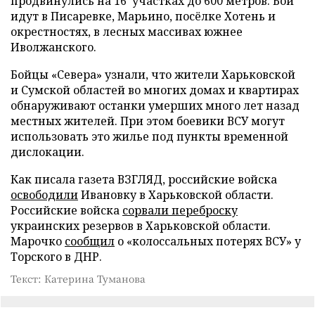
продвинулись на 16 участках до 600 метров. Бои
идут в Писаревке, Марьино, посёлке Хотень и
окрестностях, в лесных массивах южнее
Иволжанского.
Бойцы «Севера» узнали, что жители Харьковской
и Сумской областей во многих домах и квартирах
обнаруживают останки умерших много лет назад
местных жителей. При этом боевики ВСУ могут
использовать это жилье под пункты временной
дислокации.
Как писала газета ВЗГЛЯД, российские войска
освободили
Ивановку в Харьковской области.
Российские войска
сорвали переброску
украинских резервов в Харьковской области.
Марочко
сообщил
о «колоссальных потерях ВСУ» у
Торского в ДНР.
Текст: Катерина Туманова