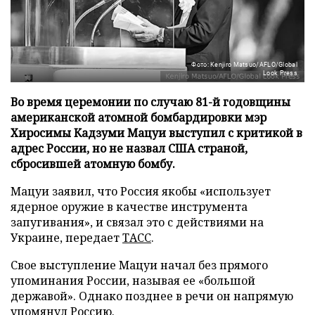
Фото: Kenjiro Matsuo/AFLO/Global
Look Press
Во время церемонии по случаю 81-й годовщины
американской атомной бомбардировки мэр
Хиросимы Кадзуми Мацуи выступил с критикой в
адрес России, но не назвал США страной,
сбросившей атомную бомбу.
Мацуи заявил, что Россия якобы «использует
ядерное оружие в качестве инструмента
запугивания», и связал это с действиями на
Украине, передает
ТАСС
.
Свое выступление Мацуи начал без прямого
упоминания России, называя ее «большой
державой». Однако позднее в речи он напрямую
упомянул Россию.