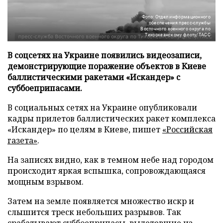
Фото: Отдел информационного
обеспечения пресс-службы
Восточного военного округа по
Тихоокеанскому флоту/ТАСС
В соцсетях на Украине появились видеозаписи,
демонстрирующие поражение объектов в Киеве
баллистическими ракетами «Искандер» с
суббоеприпасами.
В социальных сетях на Украине опубликовали
кадры прилетов баллистических ракет комплекса
«Искандер» по целям в Киеве, пишет
«Российская
газета»
.
На записях видно, как в темном небе над городом
происходит яркая вспышка, сопровождающаяся
мощным взрывом.
Затем на земле появляется множество искр и
слышится треск небольших разрывов. Так
срабатывают суббоеприпасы, вылетевшие из