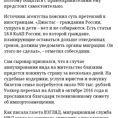
поэтому общаться с правоохранителями ему
предстоит самостоятельно.
Источник агентства пояснил суть претензий к
иностранцам. «Джастас – гражданин России,
супруга и дети – нет и не собираются. Есть статья
18.8 КоАП России, по которой граждане,
планирующие оставаться дольше отведенных
сроков, должны уведомлять органы миграции. Он
этого не сделал», – отметил собеседник.
Сам сыровар признался, что в случае
аннулирования вида на жительство близким
придется покинуть страну за несколько дней. На
судебные издержки, услуги юристов и покупку
билетов семье потребуется около 900 тыс. рублей.
Уолкер переехал на Алтай в октябре 2016 года и
прославился благодаря телевизионному сюжету
об импортозамещении.
Как писала газета ВЗГЛЯД, миграционная служба
МВД
взяла
на контроль ситуацию с продлением