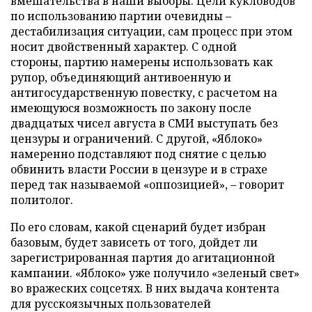
вмешательства в наши выборы. Цели кукловодов
по использованию партии очевидны –
дестабилизация ситуации, сам процесс при этом
носит двойственный характер. С одной
стороны, партию намерены использовать как
рупор, объединяющий антивоенную и
антигосударственную повестку, с расчетом на
имеющуюся возможность по закону после
двадцатых чисел августа в СМИ выступать без
цензуры и ограничений. С другой, «Яблоко»
намеренно подставляют под снятие с целью
обвинить власти России в цензуре и в страхе
перед так называемой «оппозицией», – говорит
политолог.
По его словам, какой сценарий будет избран
базовым, будет зависеть от того, дойдет ли
зарегистрированная партия до агитационной
кампании. «Яблоко» уже получило «зеленый свет»
во вражеских соцсетях. В них выдача контента
для русскоязычных пользователей