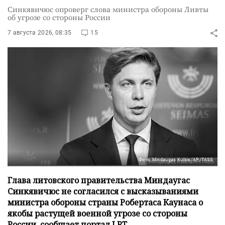
Синкявичюс опроверг слова министра обороны Ливты
об угрозе со стороны России
7 августа 2026, 08:35
15
Фото: Mindaugas Kulbis/AP/TASS
Глава литовского правительства Миндаугас
Синкявичюс не согласился с высказываниями
министра обороны страны Робертаса Каунаса о
якобы растущей военной угрозе со стороны
России, сообщает портал LRT.