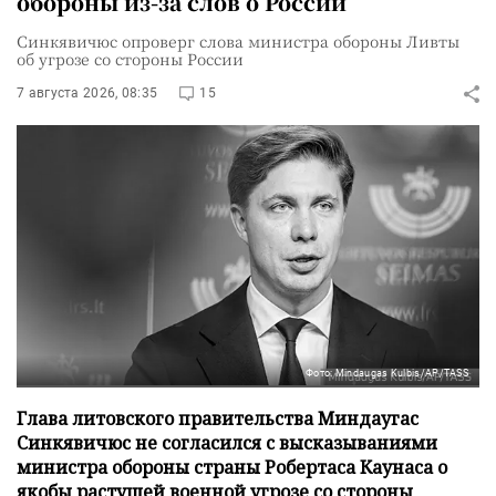
обороны из-за слов о России
Синкявичюс опроверг слова министра обороны Ливты
об угрозе со стороны России
7 августа 2026, 08:35
15
Фото: Mindaugas Kulbis/AP/TASS
Глава литовского правительства Миндаугас
Синкявичюс не согласился с высказываниями
министра обороны страны Робертаса Каунаса о
якобы растущей военной угрозе со стороны